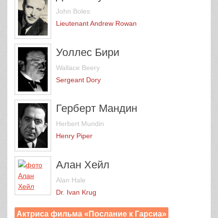
John Boles
Lieutenant Andrew Rowan
Уоллес Бири
Wallace Beery
Sergeant Dory
Герберт Мандин
Herbert Mundin
Henry Piper
Алан Хейл
Alan Hale
Dr. Ivan Krug
Актриса фильма «Послание к Гарсиа»