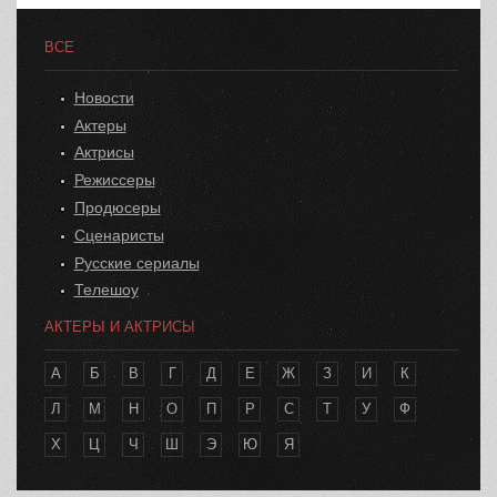
ВСЕ
Новости
Актеры
Актрисы
Режиссеры
Продюсеры
Сценаристы
Русские сериалы
Телешоу
АКТЕРЫ И АКТРИСЫ
А
Б
В
Г
Д
Е
Ж
З
И
К
Л
М
Н
О
П
Р
С
Т
У
Ф
Х
Ц
Ч
Ш
Э
Ю
Я