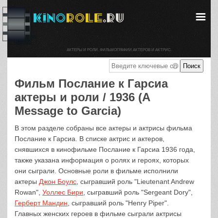
АКТЕРЫ И РОЛИ. ФИЛЬМОГРАФИИ АКТЕРОВ И АКТРИС.
Фильм Послание к Гарсиа
актеры и роли / 1936 (A
Message to Garcia)
В этом разделе собраны все актеры и актрисы фильма
Послание к Гарсиа. В списке актрис и актеров,
снявшихся в кинофильме Послание к Гарсиа 1936 года,
также указана информация о ролях и героях, которых
они сыграли. Основные роли в фильме исполнили
актеры
Джон Боулс
, сыгравший роль "Lieutenant Andrew
Rowan",
Уоллес Бири
, сыгравший роль "Sergeant Dory",
Герберт Мандин
, сыгравший роль "Henry Piper".
Главных женских героев в фильме сыграли актрисы