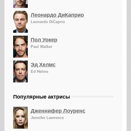
Леонардо ДиКаприо
Leonardo DiCaprio
Пол Уокер
Paul Walker
Эд Хелмс
Ed Helms
Популярные актрисы
Дженнифер Лоуренс
Jennifer Lawrence