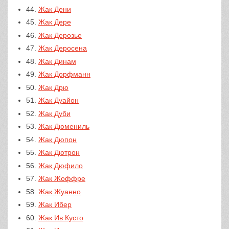
44.
Жак Дени
45.
Жак Дере
46.
Жак Дерозье
47.
Жак Деросена
48.
Жак Динам
49.
Жак Дорфманн
50.
Жак Дрю
51.
Жак Дуайон
52.
Жак Дуби
53.
Жак Дюмениль
54.
Жак Дюпон
55.
Жак Дютрон
56.
Жак Дюфило
57.
Жак Жоффре
58.
Жак Жуанно
59.
Жак Ибер
60.
Жак Ив Кусто