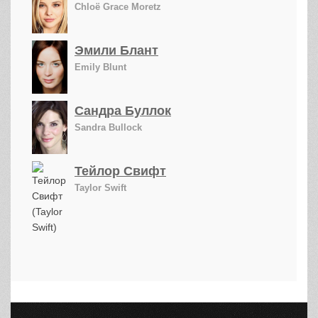
Chloë Grace Moretz
Эмили Блант
Emily Blunt
Сандра Буллок
Sandra Bullock
Тейлор Свифт
Taylor Swift