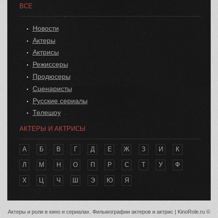
ВСЕ
Новости
Актеры
Актрисы
Режиссеры
Продюсеры
Сценаристы
Русские сериалы
Телешоу
АКТЕРЫ И АКТРИСЫ
А
Б
В
Г
Д
Е
Ж
З
И
К
Л
М
Н
О
П
Р
С
Т
У
Ф
Х
Ц
Ч
Ш
Э
Ю
Я
Актеры и роли в кино и сериалах. Фильмографии актеров и актрис | KinoRole.ru ©