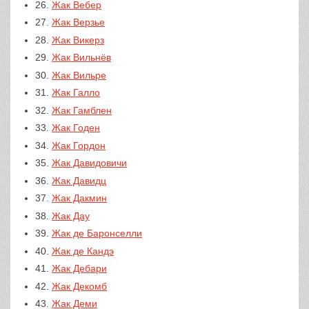
26.
Жак Вебер
27.
Жак Верзье
28.
Жак Викерз
29.
Жак Вильнёв
30.
Жак Вильре
31.
Жак Галло
32.
Жак Гамблен
33.
Жак Годен
34.
Жак Гордон
35.
Жак Давидовичи
36.
Жак Давидц
37.
Жак Дакмин
38.
Жак Дау
39.
Жак де Баронселли
40.
Жак де Кандэ
41.
Жак Дебари
42.
Жак Декомб
43.
Жак Деми