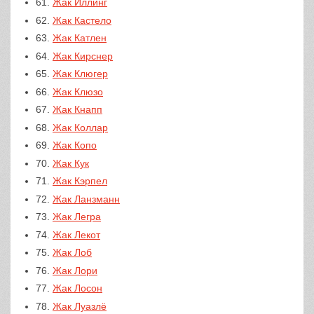
61.
Жак Иллинг
62.
Жак Кастело
63.
Жак Катлен
64.
Жак Кирснер
65.
Жак Клюгер
66.
Жак Клюзо
67.
Жак Кнапп
68.
Жак Коллар
69.
Жак Копо
70.
Жак Кук
71.
Жак Кэрпел
72.
Жак Ланзманн
73.
Жак Легра
74.
Жак Лекот
75.
Жак Лоб
76.
Жак Лори
77.
Жак Лосон
78.
Жак Луазлё