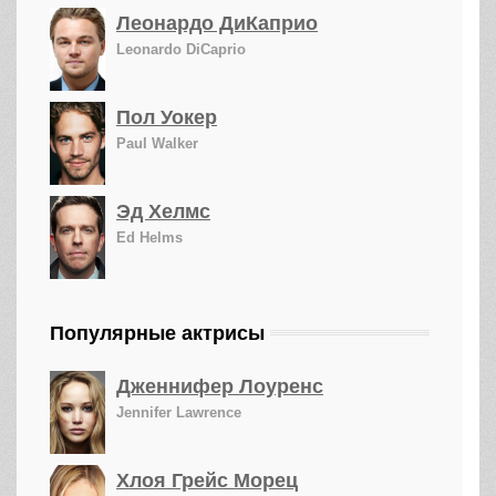
Леонардо ДиКаприо
Leonardo DiCaprio
Пол Уокер
Paul Walker
Эд Хелмс
Ed Helms
Популярные актрисы
Дженнифер Лоуренс
Jennifer Lawrence
Хлоя Грейс Морец