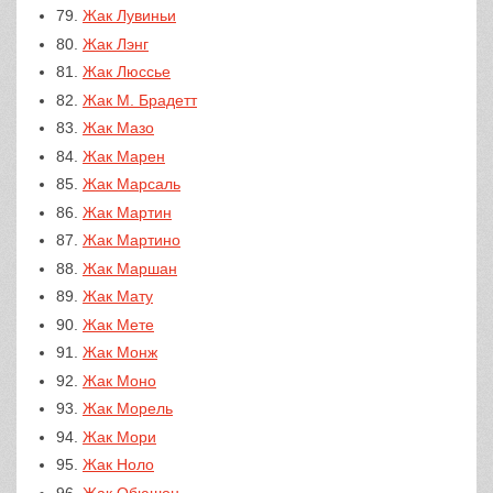
79.
Жак Лувиньи
80.
Жак Лэнг
81.
Жак Люссье
82.
Жак М. Брадетт
83.
Жак Мазо
84.
Жак Марен
85.
Жак Марсаль
86.
Жак Мартин
87.
Жак Мартино
88.
Жак Маршан
89.
Жак Мату
90.
Жак Мете
91.
Жак Монж
92.
Жак Моно
93.
Жак Морель
94.
Жак Мори
95.
Жак Ноло
96.
Жак Обюшон