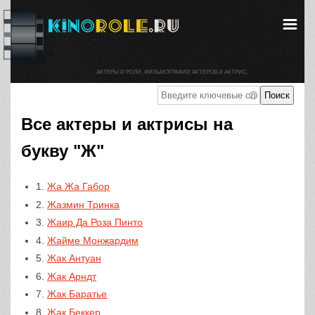
АКТЕРЫ И РОЛИ. ФИЛЬМОГРАФИИ АКТЕРОВ И АКТРИС.
Все актеры и актрисы на
букву "Ж"
1.
Жа Жа Габор
2.
Жазмин Тринка
3.
Жаир Да Роза Пинто
4.
Жайме Монжардим
5.
Жак Антуан
6.
Жак Арндт
7.
Жак Баратье
8.
Жак Беккер