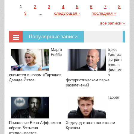
1
2
3
4
5
6
7
8
Страницы
9
…
следующая ›
последняя »
все записи »
Популярные записи
Марго
Брюс
Робби
Уиллис
сыграет
роль в
фильме
о
снимется в новом «Тарзане»
футуристическом парке
Дэвида Йэтса
развлечений
Гаррет
Появление Бена Аффлека в
Хедлунд станет капитаном
образе Бэтмена
Крюком
откладывается