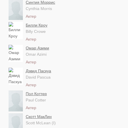
Синтия Моррис
Cynthia Morris
Актер
Билли Кроу
Billy Crowe
Актер
Омар Азими
Omar Azimi
Актер
Дэвид Паскуа
David Pascua
Актер
Пол Коттер
Paul Cotter
Актер
Скотт МакЛин
Scott McLean (I)