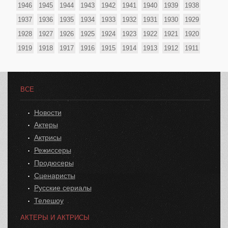
1946
1945
1944
1943
1942
1941
1940
1939
1938
1937
1936
1935
1934
1933
1932
1931
1930
1929
1928
1927
1926
1925
1924
1923
1922
1921
1920
1919
1918
1917
1916
1915
1914
1913
1912
1911
ВСЕ
Новости
Актеры
Актрисы
Режиссеры
Продюсеры
Сценаристы
Русские сериалы
Телешоу
АКТЕРЫ И АКТРИСЫ