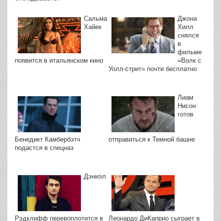
Сальма
Джона
Хайек
Хилл
снялся
в
фильме
«Волк с
появится в итальянском кино
Уолл-стрит» почти бесплатно
Лиам
Нисон
готов
Бенедикт Камбербэтч
отправиться к Темной башне
подастся в спецназ
Дэниэл
Рэдклифф перевоплотится в
Леонардо ДиКаприо сыграет в