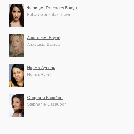
Фелиция Гонсалез Браун
Felicia Gonzalez Brown
Анастасия Барзи
Anastasia Barzee
Норма Аурэль
Norma Aurel
Стефани Касобон
Stephanie Casaubon