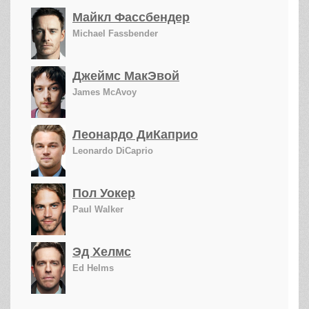
Майкл Фассбендер
Michael Fassbender
Джеймс МакЭвой
James McAvoy
Леонардо ДиКаприо
Leonardo DiCaprio
Пол Уокер
Paul Walker
Эд Хелмс
Ed Helms