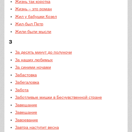
Жизнь так коротка
Жизнь – это роман
Жил у бабушки Козел
Жил-был Петр
Жили-были мысли
З
За десять минут до полуночи
За наших любимых
За синими ночами
Забастовка
Забегаловка
Забота
Заботливые мишки в Бесчувственной стране
Завещание
Завещание
Завоевание
Завтра наступит весна