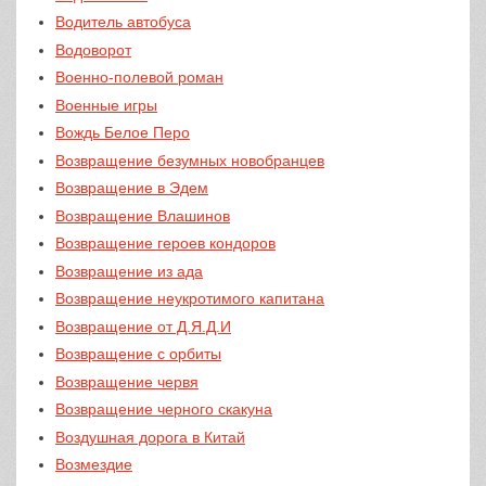
Водитель автобуса
Водоворот
Военно-полевой роман
Военные игры
Вождь Белое Перо
Возвращение безумных новобранцев
Возвращение в Эдем
Возвращение Влашинов
Возвращение героев кондоров
Возвращение из ада
Возвращение неукротимого капитана
Возвращение от Д.Я.Д.И
Возвращение с орбиты
Возвращение червя
Возвращение черного скакуна
Воздушная дорога в Китай
Возмездие