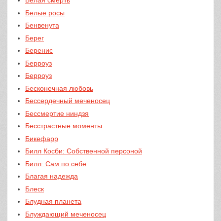
Белая смерть
Белые росы
Бенвенута
Берег
Беренис
Берроуз
Берроуз
Бесконечная любовь
Бессердечный меченосец
Бессмертие ниндзя
Бесстрастные моменты
Бикефарр
Билл Косби: Собственной персоной
Билл: Сам по себе
Благая надежда
Блеск
Блудная планета
Блуждающий меченосец