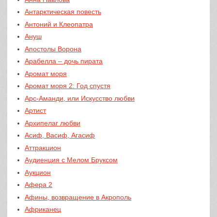
Антарктическая повесть
Антоний и Клеопатра
Ануш
Апостолы Ворона
Арабелла – дочь пирата
Аромат моря
Аромат моря 2: Год спустя
Арс-Аманди, или Искусство любви
Артист
Архипелаг любви
Асиф, Васиф, Агасиф
Аттракцион
Аудиенция с Мелом Бруксом
Аукцион
Афера 2
Афины, возвращение в Акрополь
Африканец