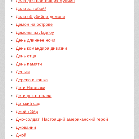
Дело для настоящих мужчин
Дело за тобой!
Дело об убийце-демоне
Демон на острове
Демоны из Ладлоу
День длиннее ночи
День командира дивизии
День отца
День памяти
Деньги
Дерево и кошка
Дети Нагасаки
Дети рок-н-ролла
Детский сад
Джейн Эйр
Джо-солдат: Настоящий американский герой
Джованни
Джой