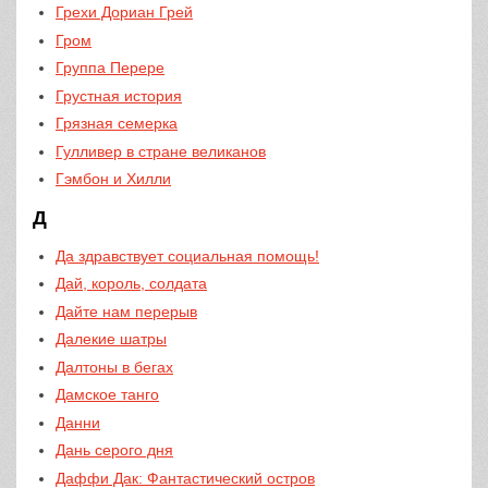
Грехи Дориан Грей
Гром
Группа Перере
Грустная история
Грязная семерка
Гулливер в стране великанов
Гэмбон и Хилли
Д
Да здравствует социальная помощь!
Дай, король, солдата
Дайте нам перерыв
Далекие шатры
Далтоны в бегах
Дамское танго
Данни
Дань серого дня
Даффи Дак: Фантастический остров