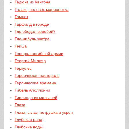
Гадюка из Кантона
Галакс, человек-марионетка
Гамлет
Гарфилд в городе
Где обедал воробей?
Где-нибудь завтра
Гейша
Генерал погибшей армии
Георгий Милляр
Геркулес
Героическая пастораль
Героические времена
Гибель Аполлонии
Гирлянда из малышей
Глаза
Глаза, сглаз, петрушка и укроп
Глубокая рана
Глубокие воды