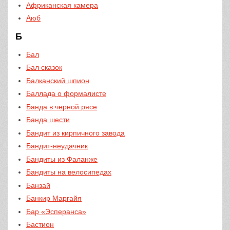
Африканская камера
Аюб
Б
Бал
Бал сказок
Балканский шпион
Баллада о формалисте
Банда в черной рясе
Банда шести
Бандит из кирпичного завода
Бандит-неудачник
Бандиты из Фаланже
Бандиты на велосипедах
Банзай
Банкир Маргайя
Бар «Эсперанса»
Бастион