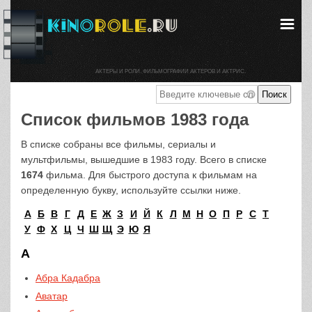
АКТЕРЫ И РОЛИ. ФИЛЬМОГРАФИИ АКТЕРОВ И АКТРИС.
Список фильмов 1983 года
В списке собраны все фильмы, сериалы и
мультфильмы, вышедшие в 1983 году. Всего в списке
1674
фильма. Для быстрого доступа к фильмам на
определенную букву, используйте ссылки ниже.
А
Б
В
Г
Д
Е
Ж
З
И
Й
К
Л
М
Н
О
П
Р
С
Т
У
Ф
Х
Ц
Ч
Ш
Щ
Э
Ю
Я
А
Абра Кадабра
Аватар