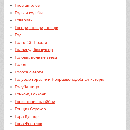
Гнев ангелов
Го­ды и судь­бы
Говариан
Говори, говори, говори
Год...
Голго-13: Профи
Голливуд без купюр
Головы, полные звезд
Голод
Голоса смерти
Голубые горы, или Неправдоподобная история
Голубятница
Гонконг, Гонконг
Гонконгские плейбои
Гонщик Строкер
Гора Куппер
Гора Фрэгглов