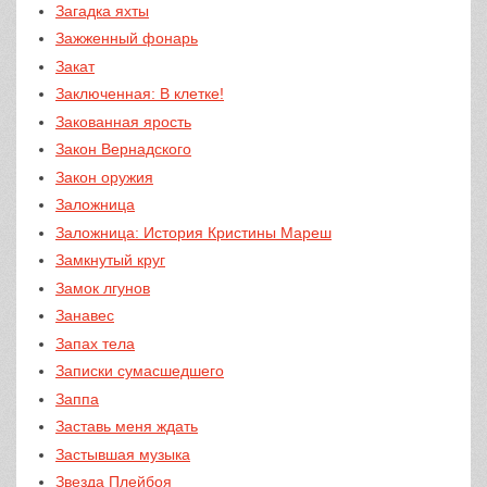
Загадка яхты
Зажженный фонарь
Закат
Заключенная: В клетке!
Закованная ярость
Закон Вернадского
Закон оружия
Заложница
Заложница: История Кристины Мареш
Замкнутый круг
Замок лгунов
Занавес
Запах тела
Записки сумасшедшего
Заппа
Заставь меня ждать
Застывшая музыка
Звезда Плейбоя