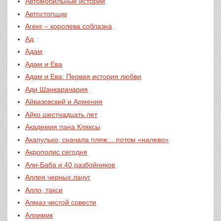
Автомобильные истории
Автостопщик
Агенг – королева соблазна
Ад
Адам
Адам и Ева
Адам и Ева: Первая история любви
Ади Шанкарачария
Айвазовский и Армения
Айко шестнадцать лет
Академия пана Кляксы
Акапулько, сначала пляж… потом «налево»
Акрополис сегодня
Али-Баба и 40 разбойников
Аллея черных лачуг
Алло, такси
Алмаз чистой совести
Алхимик