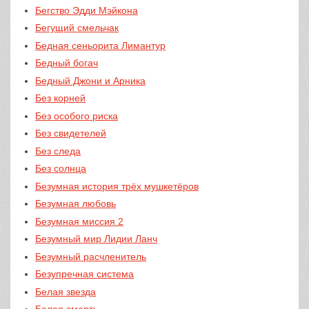
Бегство Эдди Мэйкона
Бегущий смельчак
Бедная сеньорита Лимантур
Бедный богач
Бедный Джони и Арника
Без корней
Без особого риска
Без свидетелей
Без следа
Без солнца
Безумная история трёх мушкетёров
Безумная любовь
Безумная миссия 2
Безумный мир Лидии Ланч
Безумный расчленитель
Безупречная система
Белая звезда