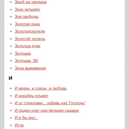
Змей на чердаке
Знак четырёх
Зов свободы
Золотая река
Золотоискатели
Золотой тюлень
Золотые руки
Золушка
Золушка `80
Зона выживания
И
И жизнь, и слезы, и любовь
И корабль плывет
И от страховки... избавь нас Господь!
И падал снег над белыми садами
И я бы мог...
Игла