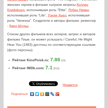
женских героев в фильме сыграли актрисы
Коллин
Клиффорд
, исполнившая роль "Ettie",
Робин Невин
,
исполнившая роль "Lila",
Уэнди Хьюз
, исполнившая
роль "Vanessa". Создатели и авторы фильма: режиссер
-
Карл Шульц
.
Списки других фильмов всех актеров, актрис и авторов
фильма Тише, он может услышать / Careful, He Might
Hear You (1983) достпны по соответствующим ссылкам
(фото персоны).
7.86
Рейтинг KinoPoisk.ru:
(15)
7.1
Рейтинг IMDb.com:
(513)
Нравится
Поделиться