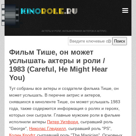
АКТЕРЫ И РОЛИ. ФИЛЬМОГРАФИИ АКТЕРОВ И АКТРИС.
Фильм Тише, он может
услышать актеры и роли /
1983 (Careful, He Might Hear
You)
Тут собраны все актеры и создатели фильма Тише, он
может услышать. В перечне актрис и актеров,
снявшихся в киноленте Тише, он может услышать 1983
года, также содержится информация о ролях и героях,
которых они сыграли. Главные мужские роли в фильме
исполнили актеры
Питер Уитфорд
, сыгравший роль
"George",
Николас Гледхилл
, сыгравший роль "PS",
Колин Крофт
, сыгравший роль "The Magician". Основных