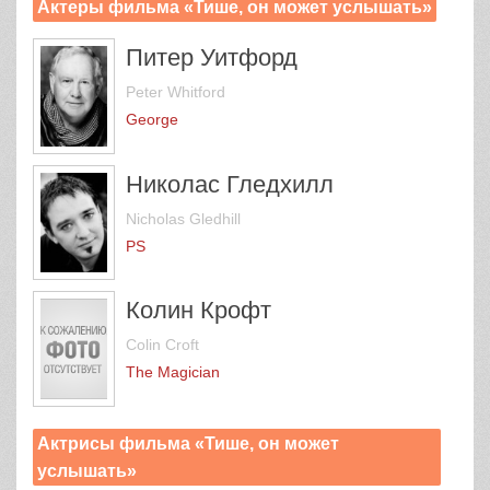
Актеры фильма «Тише, он может услышать»
Питер Уитфорд
Peter Whitford
George
Николас Гледхилл
Nicholas Gledhill
PS
Колин Крофт
Colin Croft
The Magician
Актрисы фильма «Тише, он может
услышать»