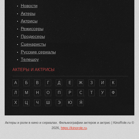
Новости
Актеры
Актрисы
Режиссеры
Продюсеры
Сценаристы
Русские сериалы
Телешоу
АКТЕРЫ И АКТРИСЫ
А
Б
В
Г
Д
Е
Ж
З
И
К
Л
М
Н
О
П
Р
С
Т
У
Ф
Х
Ц
Ч
Ш
Э
Ю
Я
Актеры и роли в кино и сериалах. Фильмографии актеров и актрис | KinoRole.ru ©
2026,
https://kinorole.ru
.