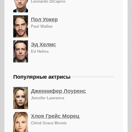
Leonardo DiCaprio
Пол Уокер
Paul Walker
Эд Хелмс
Ed Helms
Популярные актрисы
Дженнифер Лоуренс
Jennifer Lawrence
Хлоя Грейс Морец
Chloë Grace Moretz