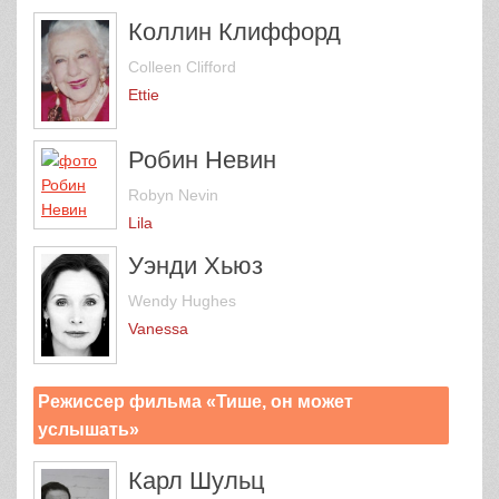
Коллин Клиффорд
Colleen Clifford
Ettie
Робин Невин
Robyn Nevin
Lila
Уэнди Хьюз
Wendy Hughes
Vanessa
Режиссер фильма «Тише, он может
услышать»
Карл Шульц