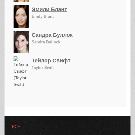
Эмили Блант
Emily Blunt
Сандра Буллок
Sandra Bullock
Тейлор Свифт
Taylor Swift
ВСЕ