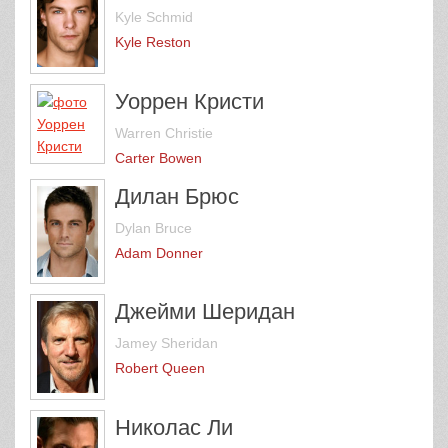
Kyle Schmid
Kyle Reston
Уоррен Кристи
Warren Christie
Carter Bowen
Дилан Брюс
Dylan Bruce
Adam Donner
Джейми Шеридан
Jamey Sheridan
Robert Queen
Николас Ли