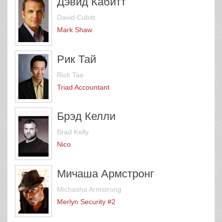
Дэвид Кабитт
David Cubitt
Mark Shaw
Рик Тай
Rick Tae
Triad Accountant
Брэд Келли
Brad Kelly
Nico
Мичаша Армстронг
Michasha Armstrong
Merlyn Security #2