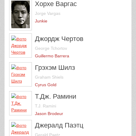
Хорхе Варгас
Jorge Vargas
Junkie
Джордж Чертов
George Tchortov
Guillermo Barrera
Грэхэм Шилз
Graham Shiels
Cyrus Gold
Т.Дж. Рамини
T.J. Ramini
Jason Brodeur
Джералд Паэтц
Gerald Paetz