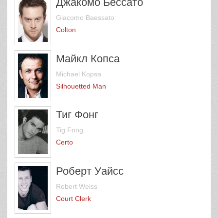
Джакомо Бессато
Giacomo Baessato
Colton
Майкл Копса
Michael Kopsa
Silhouetted Man
Тиг Фонг
Tig Fong
Certo
Роберт Уайсс
Robert Weiss
Court Clerk