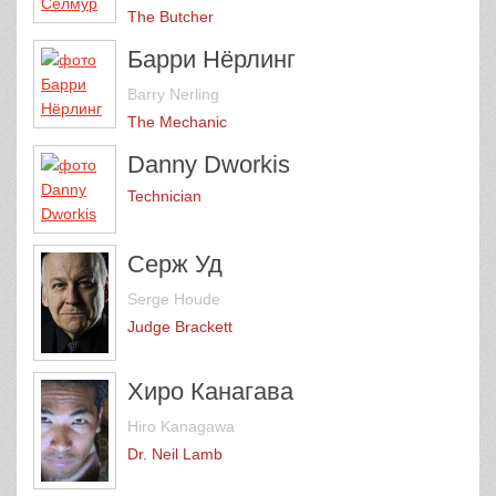
The Butcher
Барри Нёрлинг
Barry Nerling
The Mechanic
Danny Dworkis
Technician
Серж Уд
Serge Houde
Judge Brackett
Хиро Канагава
Hiro Kanagawa
Dr. Neil Lamb