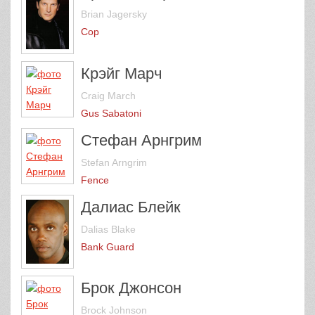
Brian Jagersky
Cop
Крэйг Марч
Craig March
Gus Sabatoni
Стефан Арнгрим
Stefan Arngrim
Fence
Далиас Блейк
Dalias Blake
Bank Guard
Брок Джонсон
Brock Johnson