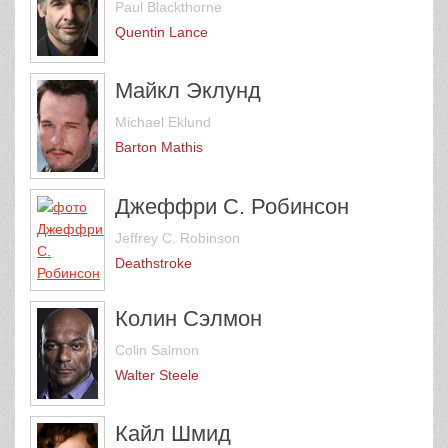
Paul Blackthorne
Quentin Lance
Майкл Эклунд
Michael Eklund
Barton Mathis
Джеффри С. Робинсон
Jeffrey C. Robinson
Deathstroke
Колин Сэлмон
Colin Salmon
Walter Steele
Кайл Шмид