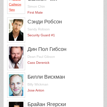
Simon Chin
First Mate
Сэнди Робсон
Sandy Robson
Security Guard #1
Дин Пол Гибсон
Dean Paul Gibson
Cass Derenick
Билли Вискман
Billy Wickman
Jose Anton
Брайан Ягерски