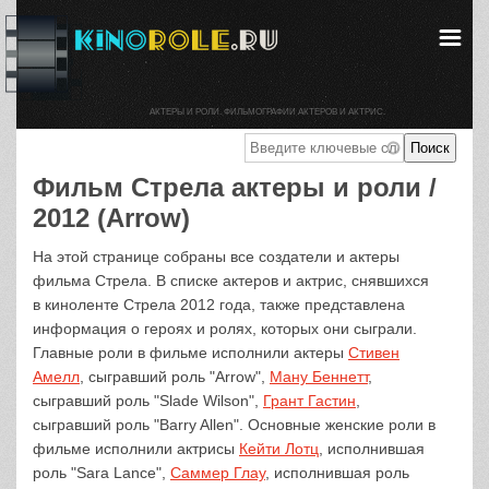
АКТЕРЫ И РОЛИ. ФИЛЬМОГРАФИИ АКТЕРОВ И АКТРИС.
Фильм Стрела актеры и роли /
2012 (Arrow)
На этой странице собраны все создатели и актеры
фильма Стрела. В списке актеров и актрис, снявшихся
в киноленте Стрела 2012 года, также представлена
информация о героях и ролях, которых они сыграли.
Главные роли в фильме исполнили актеры
Стивен
Амелл
, сыгравший роль "Arrow",
Ману Беннетт
,
сыгравший роль "Slade Wilson",
Грант Гастин
,
сыгравший роль "Barry Allen". Основные женские роли в
фильме исполнили актрисы
Кейти Лотц
, исполнившая
роль "Sara Lance",
Саммер Глау
, исполнившая роль