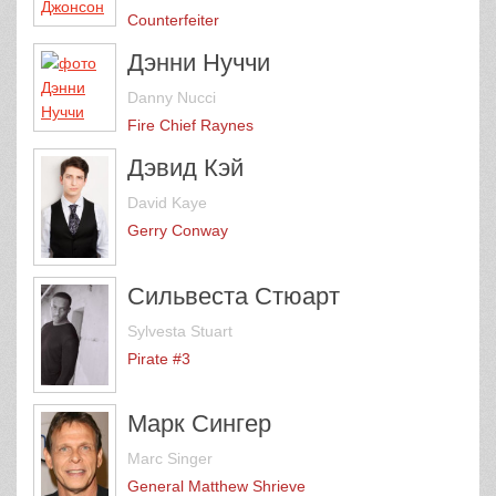
Counterfeiter
Дэнни Нуччи
Danny Nucci
Fire Chief Raynes
Дэвид Кэй
David Kaye
Gerry Conway
Сильвеста Стюарт
Sylvesta Stuart
Pirate #3
Марк Сингер
Marc Singer
General Matthew Shrieve