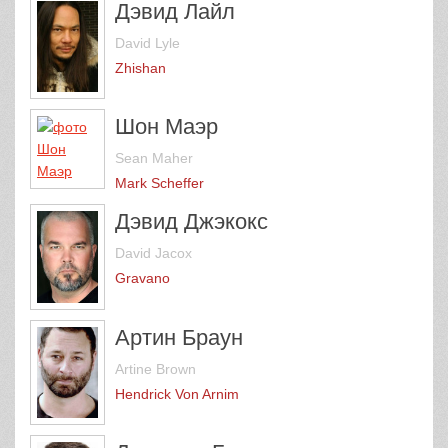
Дэвид Лайл
David Lyle
Zhishan
Шон Маэр
Sean Maher
Mark Scheffer
Дэвид Джэкокс
David Jacox
Gravano
Артин Браун
Artine Brown
Hendrick Von Arnim