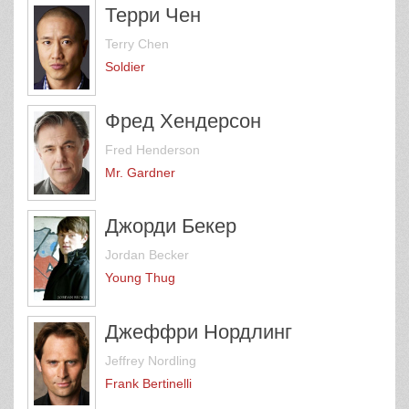
Терри Чен
Terry Chen
Soldier
Фред Хендерсон
Fred Henderson
Mr. Gardner
Джорди Бекер
Jordan Becker
Young Thug
Джеффри Нордлинг
Jeffrey Nordling
Frank Bertinelli