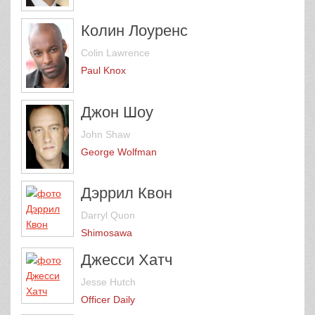
Колин Лоуренс
Colin Lawrence
Paul Knox
Джон Шоу
John Shaw
George Wolfman
Дэррил Квон
Darryl Quon
Shimosawa
Джесси Хатч
Jesse Hutch
Officer Daily