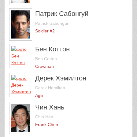
Патрик Сабонгуй
Patrick Sabongui
Soldier #2
Бен Коттон
Ben Cotton
Crewman
Дерек Хэмилтон
Derek Hamilton
Aglin
Чин Хань
Chin Han
Frank Chen