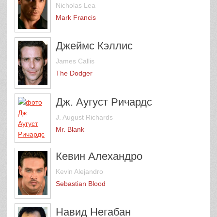
Nicholas Lea
Mark Francis
Джеймс Кэллис
James Callis
The Dodger
Дж. Аугуст Ричардс
J. August Richards
Mr. Blank
Кевин Алехандро
Kevin Alejandro
Sebastian Blood
Навид Негабан