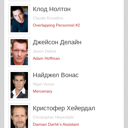
Клод Нолтон
Claude Knowlton
Overlapping Personnel #2
Джейсон Делайн
Jason Deline
Adam Hoffman
Найджел Вонас
Nigel Vonas
Mercenary
Кристофер Хейердал
Christopher Heyerdahl
Damian Darhk's Assistant