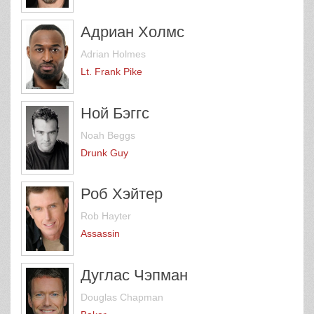
Адриан Холмс
Adrian Holmes
Lt. Frank Pike
Ной Бэггс
Noah Beggs
Drunk Guy
Роб Хэйтер
Rob Hayter
Assassin
Дуглас Чэпман
Douglas Chapman