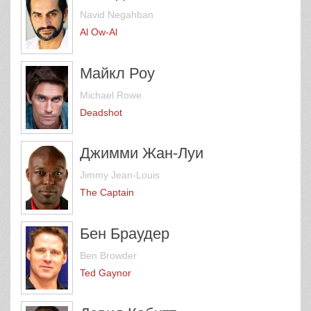
Navid Negahban
Al Ow-Al
Майкл Роу
Michael Rowe
Deadshot
Джимми Жан-Луи
Jimmy Jean-Louis
The Captain
Бен Браудер
Ben Browder
Ted Gaynor