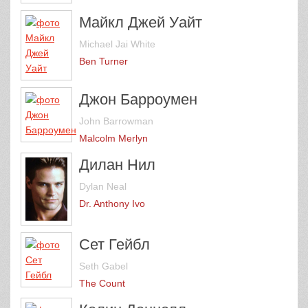
Майкл Джей Уайт
Michael Jai White
Ben Turner
Джон Барроумен
John Barrowman
Malcolm Merlyn
Дилан Нил
Dylan Neal
Dr. Anthony Ivo
Сет Гейбл
Seth Gabel
The Count