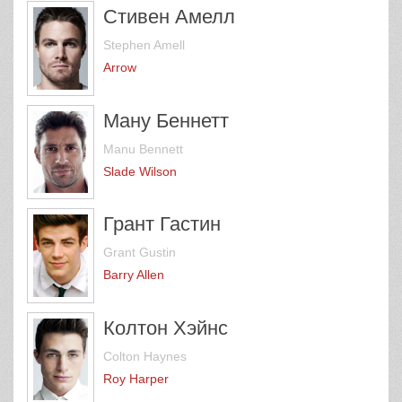
Стивен Амелл
Stephen Amell
Arrow
Ману Беннетт
Manu Bennett
Slade Wilson
Грант Гастин
Grant Gustin
Barry Allen
Колтон Хэйнс
Colton Haynes
Roy Harper