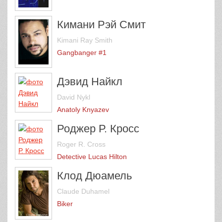
Кимани Рэй Смит
Kimani Ray Smith
Gangbanger #1
Дэвид Найкл
David Nykl
Anatoly Knyazev
Роджер Р. Кросс
Roger R. Cross
Detective Lucas Hilton
Клод Дюамель
Claude Duhamel
Biker