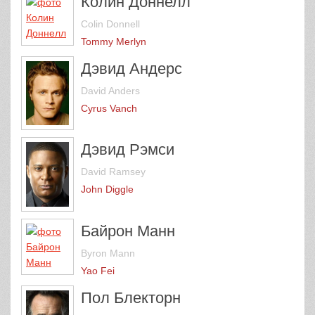
Колин Доннелл
Colin Donnell
Tommy Merlyn
Дэвид Андерс
David Anders
Cyrus Vanch
Дэвид Рэмси
David Ramsey
John Diggle
Байрон Манн
Byron Mann
Yao Fei
Пол Блекторн