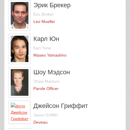
Эрик Брекер
Eric Breker
Leo Mueller
Карл Юн
Karl Yune
Maseo Yamashiro
Шоу Мэдсон
Shaw Madson
Parole Officer
Джейсон Гриффит
Jason Griffith
Deveau