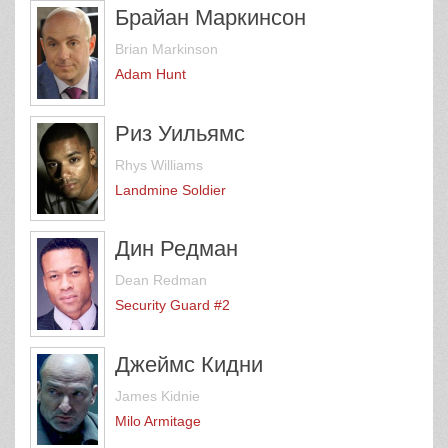
Брайан Маркинсон
Brian Markinson
Adam Hunt
Риз Уильямс
Rhys Williams
Landmine Soldier
Дин Редман
Dean Redman
Security Guard #2
Джеймс Кидни
James Kidnie
Milo Armitage