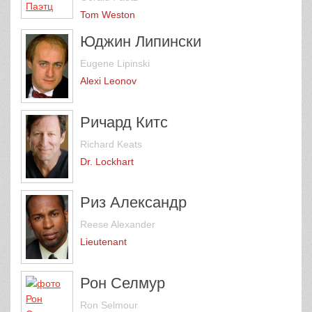
Tom Weston
Юджин Липински
Eugene Lipinski
Alexi Leonov
Ричард Китс
Richard Keats
Dr. Lockhart
Риз Александр
Reese Alexander
Lieutenant
Рон Селмур
Ron Selmour