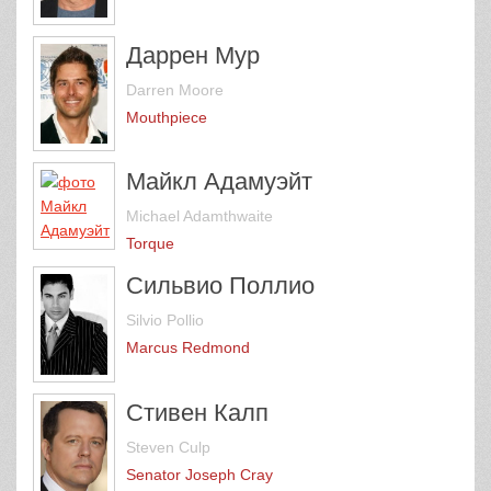
Даррен Мур
Darren Moore
Mouthpiece
Майкл Адамуэйт
Michael Adamthwaite
Torque
Сильвио Поллио
Silvio Pollio
Marcus Redmond
Стивен Калп
Steven Culp
Senator Joseph Cray