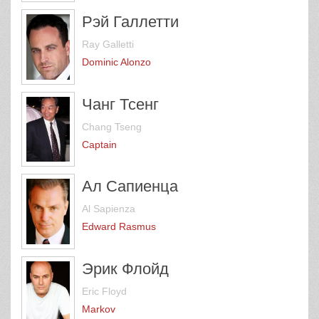
Рэй Галлетти
Ray Galletti
Dominic Alonzo
Чанг Тсенг
Chang Tseng
Captain
Ал Сапиенца
Al Sapienza
Edward Rasmus
Эрик Флойд
Eric Floyd
Markov