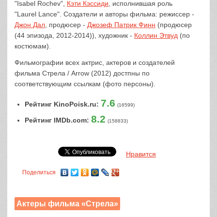
"Isabel Rochev",
Кэти Кэссиди
, исполнившая роль
"Laurel Lance". Создатели и авторы фильма: режиссер -
Джон Дал
, продюсер -
Джозеф Патрик Финн
(продюсер
(44 эпизода, 2012-2014)), художник -
Коллин Этвуд
(по
костюмам).
Фильмографии всех актрис, актеров и создателей
фильма Стрела / Arrow (2012) достпны по
соответствующим ссылкам (фото персоны).
7.6
Рейтинг KinoPoisk.ru:
(16599)
8.2
Рейтинг IMDb.com:
(158833)
Нравится
Поделиться
Актеры фильма «Стрела»