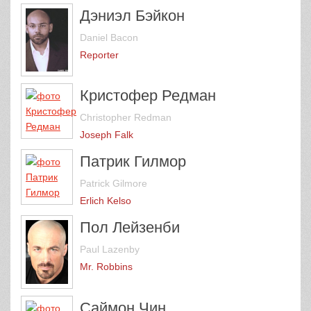
Дэниэл Бэйкон
Daniel Bacon
Reporter
Кристофер Редман
Christopher Redman
Joseph Falk
Патрик Гилмор
Patrick Gilmore
Erlich Kelso
Пол Лейзенби
Paul Lazenby
Mr. Robbins
Саймон Чин