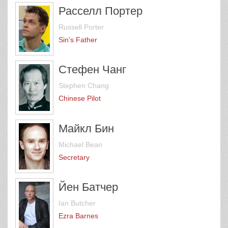
Расселл Портер
Russell Porter
Sin's Father
Стефен Чанг
Stephen Chang
Chinese Pilot
Майкл Бин
Michael Bean
Secretary
Йен Батчер
Ian Butcher
Ezra Barnes