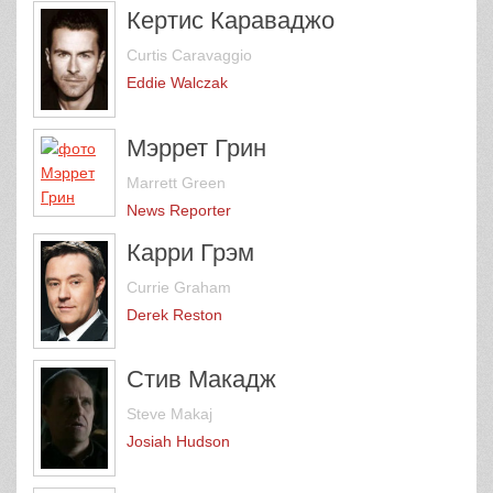
Кертис Караваджо
Curtis Caravaggio
Eddie Walczak
Мэррет Грин
Marrett Green
News Reporter
Карри Грэм
Currie Graham
Derek Reston
Стив Макадж
Steve Makaj
Josiah Hudson