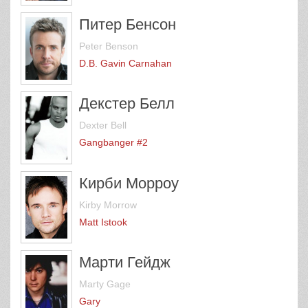
Питер Бенсон
Peter Benson
D.B. Gavin Carnahan
Декстер Белл
Dexter Bell
Gangbanger #2
Кирби Морроу
Kirby Morrow
Matt Istook
Марти Гейдж
Marty Gage
Gary