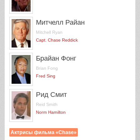
Митчелл Райан
Mitchell Ryan
Capt. Chase Reddick
Брайан Фонг
Brian Fong
Fred Sing
Рид Смит
Reid Smith
Norm Hamilton
Актрисы фильма «Chase»