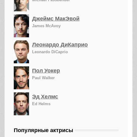
Джеймс МакЭвой
James McAvoy
Леонардо ДиКаприо
Leonardo DiCaprio
Пол Уокер
Paul Walker
Эд Хелмс
Ed Helms
Популярные актрисы