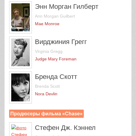
Энн Морган Гилберт
Ann Morgan Guilbert
Mae Monroe
Вирджиния Грегг
Virginia Gregg
Judge Mary Foreman
Бренда Скотт
Brenda Scott
Nora Devlin
Продюсеры фильма «Chase»
Стефен Дж. Кэннел