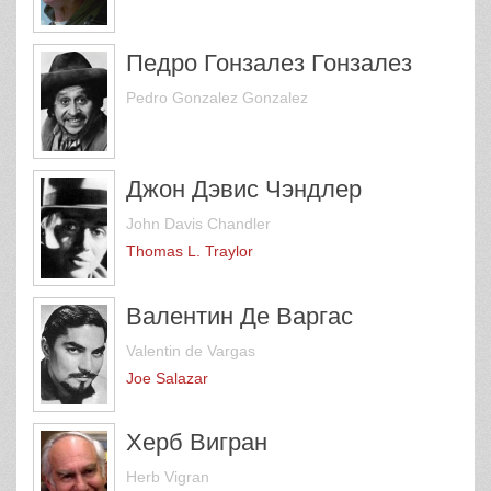
Педро Гонзалез Гонзалез
Pedro Gonzalez Gonzalez
Джон Дэвис Чэндлер
John Davis Chandler
Thomas L. Traylor
Валентин Де Варгас
Valentin de Vargas
Joe Salazar
Херб Вигран
Herb Vigran