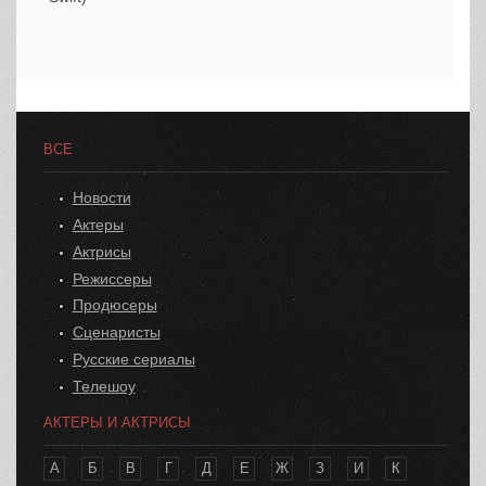
ВСЕ
Новости
Актеры
Актрисы
Режиссеры
Продюсеры
Сценаристы
Русские сериалы
Телешоу
АКТЕРЫ И АКТРИСЫ
А
Б
В
Г
Д
Е
Ж
З
И
К