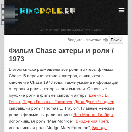
АКТЕРЫ И РОЛИ. ФИЛЬМОГРАФИИ АКТЕРОВ И АКТРИС.
Фильм Chase актеры и роли /
1973
В этом списке размещены все роли и актеры фильма
Chase. В перечне актрис и актеров, снявшихся в
киноленте Chase 1973 года, также указана информация
о героях и ролях, которых они сыграли. Основные
мужские роли в фильме сыграли актеры
Джеймс В.
Гэвин
,
Педро Гонзалез Гонзалез
,
Джон Дэвис Чэндлер
,
сыгравший роль "Thomas L. Traylor". Главные женские
роли в фильме сыграли актрисы
Энн Морган Гилберт
,
исполнившая роль "Mae Monroe",
Вирджиния Грегг
,
исполнившая роль "Judge Mary Foreman",
Бренда