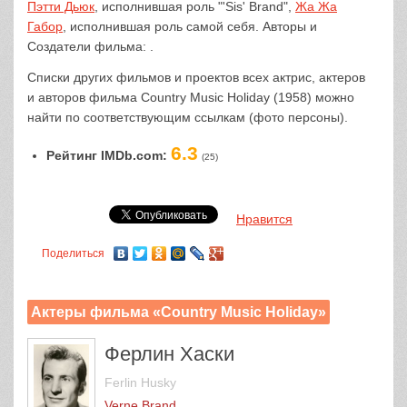
Пэтти Дьюк
, исполнившая роль "'Sis' Brand",
Жа Жа
Габор
, исполнившая роль самой себя. Авторы и
Создатели фильма: .
Списки других фильмов и проектов всех актрис, актеров
и авторов фильма Country Music Holiday (1958) можно
найти по соответствующим ссылкам (фото персоны).
6.3
Рейтинг IMDb.com:
(25)
Нравится
Поделиться
Актеры фильма «Country Music Holiday»
Ферлин Хаски
Ferlin Husky
Verne Brand