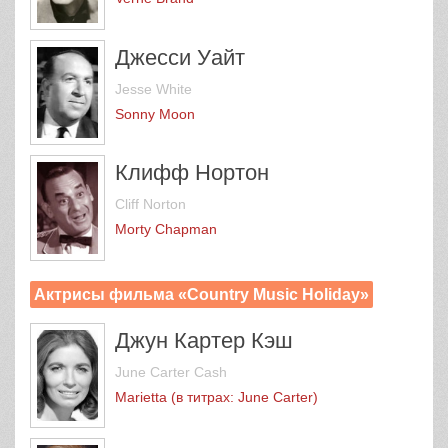
Джесси Уайт
Jesse White
Sonny Moon
Клифф Нортон
Cliff Norton
Morty Chapman
Актрисы фильма «Country Music Holiday»
Джун Картер Кэш
June Carter Cash
Marietta (в титрах: June Carter)