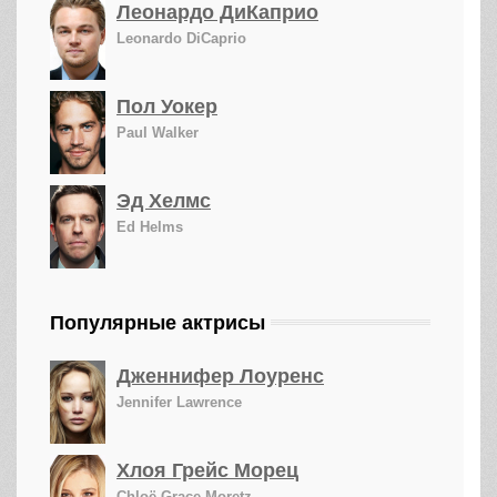
Леонардо ДиКаприо
Leonardo DiCaprio
Пол Уокер
Paul Walker
Эд Хелмс
Ed Helms
Популярные актрисы
Дженнифер Лоуренс
Jennifer Lawrence
Хлоя Грейс Морец
Chloë Grace Moretz