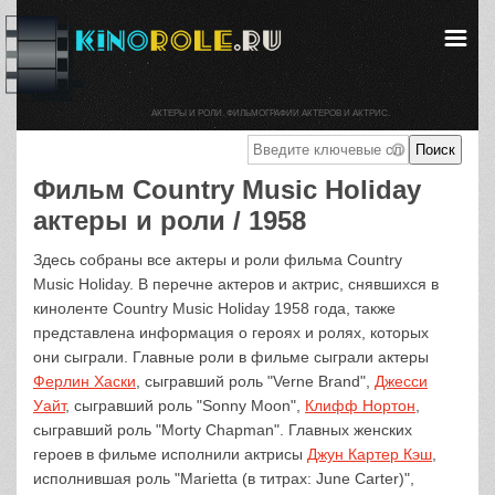
АКТЕРЫ И РОЛИ. ФИЛЬМОГРАФИИ АКТЕРОВ И АКТРИС.
Фильм Country Music Holiday
актеры и роли / 1958
Здесь собраны все актеры и роли фильма Country
Music Holiday. В перечне актеров и актрис, снявшихся в
киноленте Country Music Holiday 1958 года, также
представлена информация о героях и ролях, которых
они сыграли. Главные роли в фильме сыграли актеры
Ферлин Хаски
, сыгравший роль "Verne Brand",
Джесси
Уайт
, сыгравший роль "Sonny Moon",
Клифф Нортон
,
сыгравший роль "Morty Chapman". Главных женских
героев в фильме исполнили актрисы
Джун Картер Кэш
,
исполнившая роль "Marietta (в титрах: June Carter)",