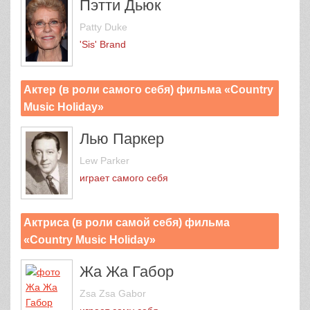
Пэтти Дьюк
Patty Duke
'Sis' Brand
Актер (в роли самого себя) фильма «Country
Music Holiday»
Лью Паркер
Lew Parker
играет самого себя
Актриса (в роли самой себя) фильма
«Country Music Holiday»
Жа Жа Габор
Zsa Zsa Gabor