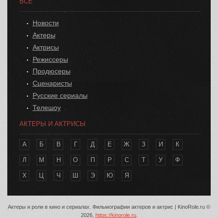
ВСЕ
Новости
Актеры
Актрисы
Режиссеры
Продюсеры
Сценаристы
Русские сериалы
Телешоу
АКТЕРЫ И АКТРИСЫ
А
Б
В
Г
Д
Е
Ж
З
И
К
Л
М
Н
О
П
Р
С
Т
У
Ф
Х
Ц
Ч
Ш
Э
Ю
Я
Актеры и роли в кино и сериалах. Фильмографии актеров и актрис | KinoRole.ru ©
2026,
https://kinorole.ru
.