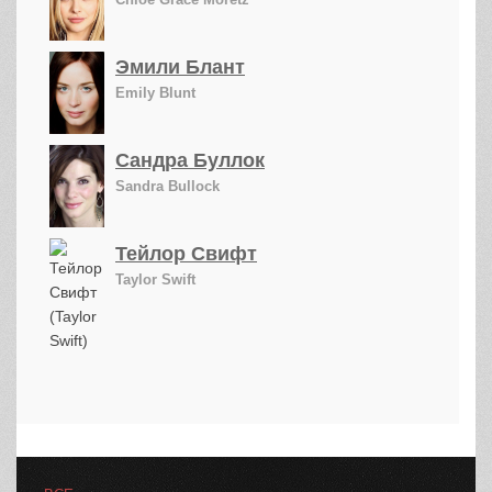
Эмили Блант
Emily Blunt
Сандра Буллок
Sandra Bullock
Тейлор Свифт
Taylor Swift