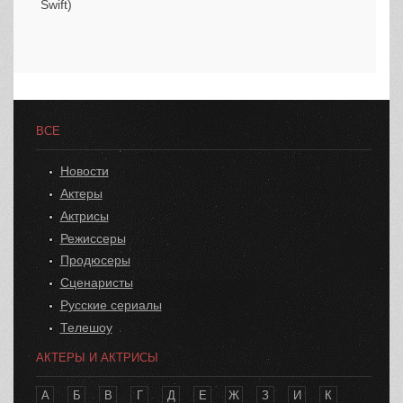
ВСЕ
Новости
Актеры
Актрисы
Режиссеры
Продюсеры
Сценаристы
Русские сериалы
Телешоу
АКТЕРЫ И АКТРИСЫ
А
Б
В
Г
Д
Е
Ж
З
И
К