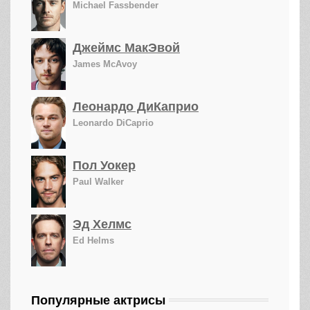
Michael Fassbender
Джеймс МакЭвой
James McAvoy
Леонардо ДиКаприо
Leonardo DiCaprio
Пол Уокер
Paul Walker
Эд Хелмс
Ed Helms
Популярные актрисы