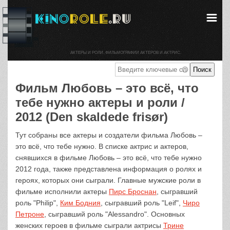
АКТЕРЫ И РОЛИ. ФИЛЬМОГРАФИИ АКТЕРОВ И АКТРИС.
Фильм Любовь – это всё, что
тебе нужно актеры и роли /
2012 (Den skaldede frisør)
Тут собраны все актеры и создатели фильма Любовь –
это всё, что тебе нужно. В списке актрис и актеров,
снявшихся в фильме Любовь – это всё, что тебе нужно
2012 года, также представлена информация о ролях и
героях, которых они сыграли. Главные мужские роли в
фильме исполнили актеры
Пирс Броснан
, сыгравший
роль "Philip",
Ким Бодния
, сыгравший роль "Leif",
Чиро
Петроне
, сыгравший роль "Alessandro". Основных
женских героев в фильме сыграли актрисы
Трине