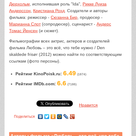
Дюрхольм
, исполнившая роль "Ida",
Рикке Луиза
Андерссон
,
Кристиана Рохд
. Создатели и авторы
фильма: режиссер -
Сюзанна Бир
, продюсер -
Марианна Слот
(сопродюсер), сценарист -
Андерс
Томас Йенсен
(и сюжет).
Фильмографии всех актрис, актеров и создателей
фильма Любовь – это всё, что тебе нужно / Den
skaldede frisør (2012) можно найти по соответствующим
ссылкам (фото персоны).
6.49
Рейтинг KinoPoisk.ru:
(1874)
6.6
Рейтинг IMDb.com:
(7186)
Нравится
Поделиться