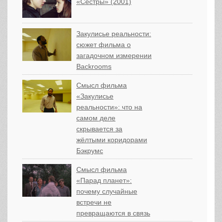
«Сёстры» (2001)
Закулисье реальности:
сюжет фильма о
загадочном измерении
Backrooms
Смысл фильма
«Закулисье
реальности»: что на
самом деле
скрывается за
жёлтыми коридорами
Бэкрумс
Смысл фильма
«Парад планет»:
почему случайные
встречи не
превращаются в связь