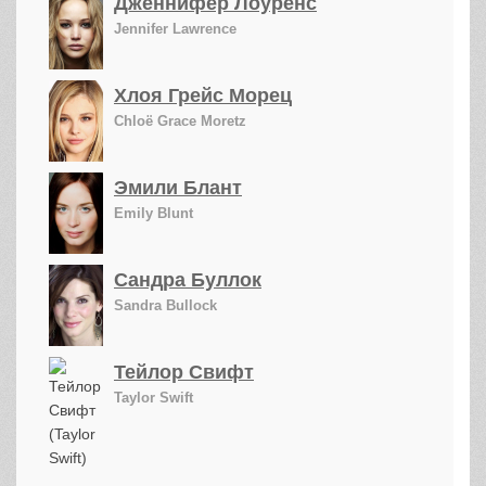
Дженнифер Лоуренс
Jennifer Lawrence
Хлоя Грейс Морец
Chloë Grace Moretz
Эмили Блант
Emily Blunt
Сандра Буллок
Sandra Bullock
Тейлор Свифт
Taylor Swift