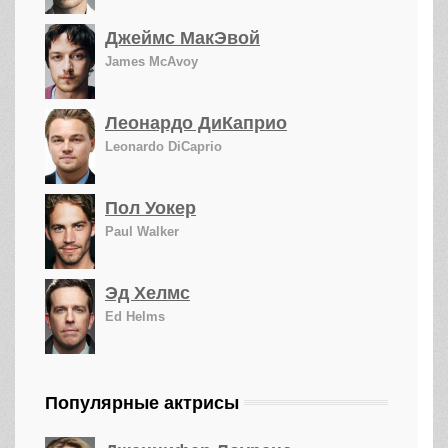
Джеймс МакЭвой
James McAvoy
Леонардо ДиКаприо
Leonardo DiCaprio
Пол Уокер
Paul Walker
Эд Хелмс
Ed Helms
Популярные актрисы