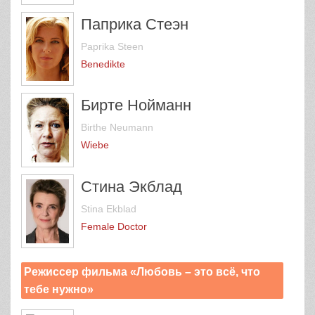
Паприка Стеэн
Paprika Steen
Benedikte
Бирте Нойманн
Birthe Neumann
Wiebe
Стина Экблад
Stina Ekblad
Female Doctor
Режиссер фильма «Любовь – это всё, что
тебе нужно»