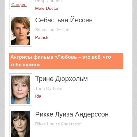
Philip Zandén
Male Doctor
Себастьян Йессен
Sebastian Jessen
Patrick
Актрисы фильма «Любовь – это всё, что
тебе нужно»
Трине Дюрхольм
Trine Dyrholm
Ida
Рикке Луиза Андерссон
Rikke Louise Andersson