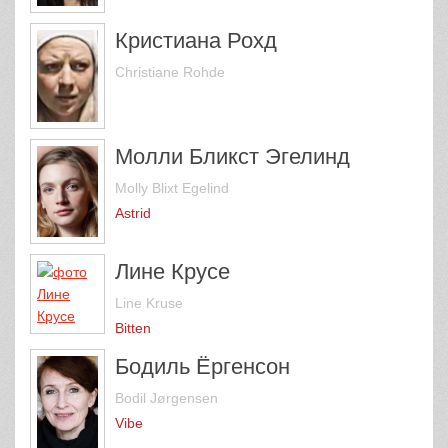
Кристиана Рохд
Christiane Rohde
Молли Бликст Эгелинд
Molly Blixt Egelind
Astrid
Лине Крусе
Line Kruse
Bitten
Бодиль Ёргенсон
Bodil Jørgensen
Vibe