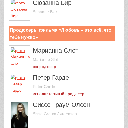
Сюзанна Бир
Susanne Bier
Продюсеры фильма «Любовь – это всё, что
тебе нужно»
Марианна Слот
Marianne Slot
сопродюсер
Петер Гарде
Peter Garde
исполнительный продюсер
Сиссе Граум Олсен
Sisse Graum Jørgensen