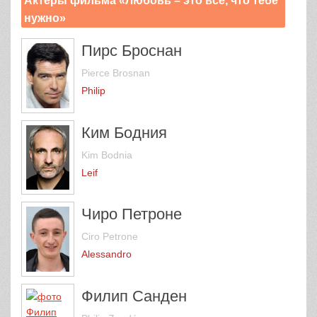
Актеры фильма «Любовь – это всё, что тебе
нужно»
Пирс Броснан
Pierce Brosnan
Philip
Ким Бодния
Kim Bodnia
Leif
Чиро Петроне
Ciro Petrone
Alessandro
Филип Санден