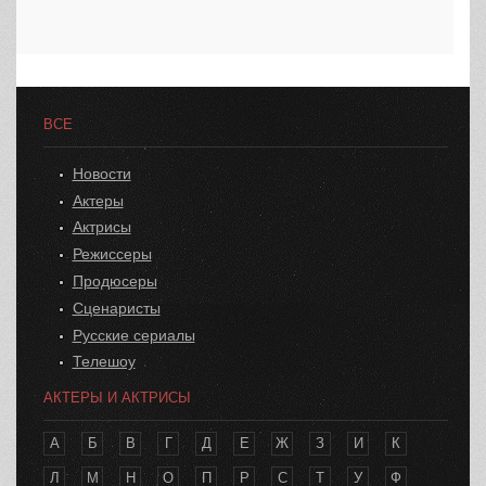
ВСЕ
Новости
Актеры
Актрисы
Режиссеры
Продюсеры
Сценаристы
Русские сериалы
Телешоу
АКТЕРЫ И АКТРИСЫ
А
Б
В
Г
Д
Е
Ж
З
И
К
Л
М
Н
О
П
Р
С
Т
У
Ф