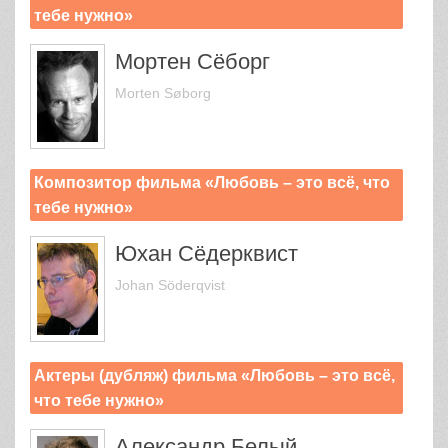
тебе нужно»
Мортен Сёборг
Morten Søborg
Композитор фильма «Любовь – это всё, что
тебе нужно»
Юхан Сёдерквист
Johan Söderqvist
Актеры (дубляж) фильма «Любовь – это всё,
что тебе нужно»
Александр Белый