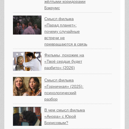
жёлтыми коридорами
Бэкрумс
Смысл фильма
«Парад планет»:
почему случайные
встречи не
превращаются в связь
Фильмы, похожие на
«Твоё сердце будет
разбито» (2026)
Смысл фильма
«Горничная» (2025):
психологический
разбор
В чем смысл фильма
«Анора» с Юрой
Борисовым?