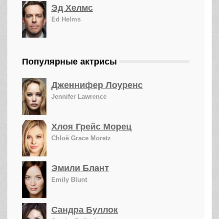
Эд Хелмс
Ed Helms
Популярные актрисы
Дженнифер Лоуренс
Jennifer Lawrence
Хлоя Грейс Морец
Chloë Grace Moretz
Эмили Блант
Emily Blunt
Сандра Буллок