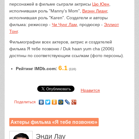
персонажей в фильме сыграли актрисы
Цю Юен
,
исполнившая роль "Manny's Mom",
Виэнн Лианг
,
исполнившая роль "Karen". Создатели и авторы
фильма: режиссер -
Чи Чунг Лам
, продюсер -
Эллиот
Тонг
.
Фильмографии всех актеров, актрис и создателей
фильма Я тебе позвоню / Duk haan yum cha (2006)
достпны по соответствующим ссылкам (фото персоны).
6.1
Рейтинг IMDb.com:
(116)
Нравится
Поделиться
Актеры фильма «Я тебе позвоню»
Энди Лау