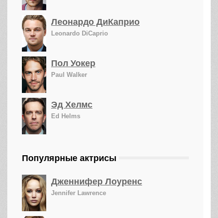
Леонардо ДиКаприо
Leonardo DiCaprio
Пол Уокер
Paul Walker
Эд Хелмс
Ed Helms
Популярные актрисы
Дженнифер Лоуренс
Jennifer Lawrence