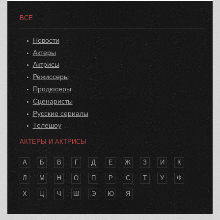
ВСЕ
Новости
Актеры
Актрисы
Режиссеры
Продюсеры
Сценаристы
Русские сериалы
Телешоу
АКТЕРЫ И АКТРИСЫ
А
Б
В
Г
Д
Е
Ж
З
И
К
Л
М
Н
О
П
Р
С
Т
У
Ф
Х
Ц
Ч
Ш
Э
Ю
Я