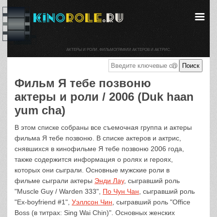
АКТЕРЫ И РОЛИ. ФИЛЬМОГРАФИИ АКТЕРОВ И АКТРИС.
Фильм Я тебе позвоню
актеры и роли / 2006 (Duk haan
yum cha)
В этом списке собраны все съемочная группа и актеры
фильма Я тебе позвоню. В списке актеров и актрис,
снявшихся в кинофильме Я тебе позвоню 2006 года,
также содержится информация о ролях и героях,
которых они сыграли. Основные мужские роли в
фильме сыграли актеры
Энди Лау
, сыгравший роль
"Muscle Guy / Warden 333",
По Чун Чан
, сыгравший роль
"Ex-boyfriend #1",
Уэллсон Чин
, сыгравший роль "Office
Boss (в титрах: Sing Wai Chin)". Основных женских