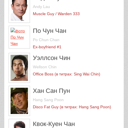
Andy Lau
Muscle Guy / Warden 333
По Чун Чан
Po Chun Chan
Ex-boyfriend #1
Уэллсон Чин
Wellson Chin
Office Boss (в титрах: Sing Wai Chin)
Хан Сан Пун
Hang Sang Poon
Disco Fat Guy (в титрах: Hang Sang Poon)
Квок-Куен Чан