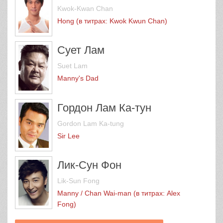
Kwok-Kwan Chan
Hong (в титрах: Kwok Kwun Chan)
Сует Лам
Suet Lam
Manny's Dad
Гордон Лам Ка-тун
Gordon Lam Ka-tung
Sir Lee
Лик-Сун Фон
Lik-Sun Fong
Manny / Chan Wai-man (в титрах: Alex
Fong)