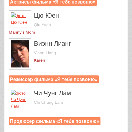
Актрисы фильма «Я тебе позвоню»
Цю Юен
Qiu Yuen
Manny's Mom
Виэнн Лианг
Viann Liang
Karen
Режиссер фильма «Я тебе позвоню»
Чи Чунг Лам
Chi Chung Lam
Продюсер фильма «Я тебе позвоню»