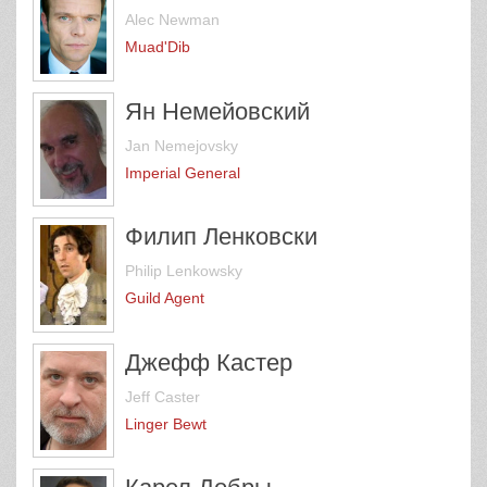
Alec Newman
Muad'Dib
Ян Немейовский
Jan Nemejovsky
Imperial General
Филип Ленковски
Philip Lenkowsky
Guild Agent
Джефф Кастер
Jeff Caster
Linger Bewt