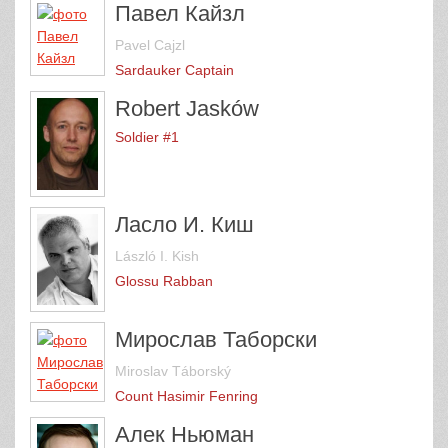
Павел Кайзл
Pavel Cajzl
Sardauker Captain
Robert Jasków
Soldier #1
Ласло И. Киш
László I. Kish
Glossu Rabban
Мирослав Таборски
Miroslav Táborský
Count Hasimir Fenring
Алек Ньюман