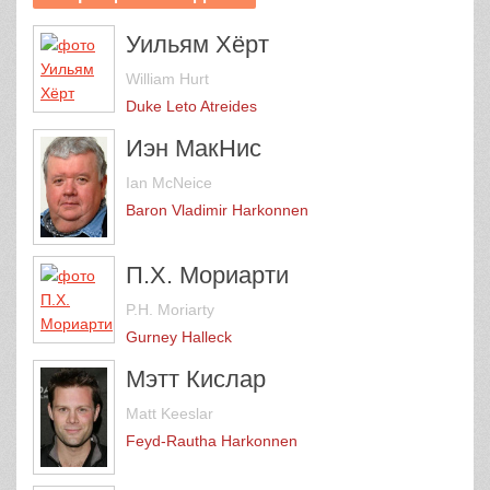
Уильям Хёрт
William Hurt
Duke Leto Atreides
Иэн МакНис
Ian McNeice
Baron Vladimir Harkonnen
П.Х. Мориарти
P.H. Moriarty
Gurney Halleck
Мэтт Кислар
Matt Keeslar
Feyd-Rautha Harkonnen