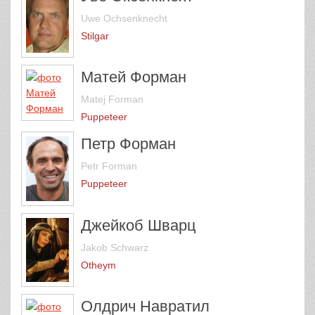
Uwe Ochsenknecht
Stilgar
Матей Форман
Matej Forman
Puppeteer
Петр Форман
Petr Forman
Puppeteer
Джейкоб Шварц
Jakob Schwarz
Otheym
Олдрич Навратил