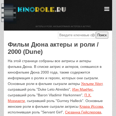
АКТЕРЫ И РОЛИ. ФИЛЬМОГРАФИИ АКТЕРОВ И АКТРИС.
Фильм Дюна актеры и роли /
2000 (Dune)
На этой странице собраны все актрисы и актеры
фильма Дюна. В списке актрис и актеров, снявшихся в
кинофильме Дюна 2000 года, также содержится
информация о ролях и героях, которых они сыграли.
Основные роли в фильме сыграли актеры
Уильям Хёрт
,
сыгравший роль "Duke Leto Atreides",
Иэн МакНис
,
сыгравший роль "Baron Vladimir Harkonnen",
П.Х.
Мориарти
, сыгравший роль "Gurney Halleck". Основные
женские роли в фильме сыграли актрисы
Клара Иссова
,
исполнившая роль "Servant Girl",
Сюзанна Гейслерова
,