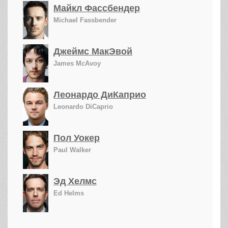
Майкл Фассбендер
Michael Fassbender
Джеймс МакЭвой
James McAvoy
Леонардо ДиКаприо
Leonardo DiCaprio
Пол Уокер
Paul Walker
Эд Хелмс
Ed Helms