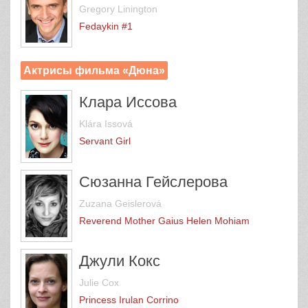
Gregory Linington
Fedaykin #1
Актрисы фильма «Дюна»
Клара Иссова
Klára Issová
Servant Girl
Сюзанна Гейслерова
Zuzana Geislerová
Reverend Mother Gaius Helen Mohiam
Джули Кокс
Julie Cox
Princess Irulan Corrino