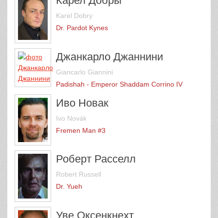
Карел Добры
Karel Dobry
Dr. Pardot Kynes
Джанкарло Джаннини
Giancarlo Giannini
Padishah - Emperor Shaddam Corrino IV
Иво Новак
Ivo Novák
Fremen Man #3
Роберт Расселл
Robert Russell
Dr. Yueh
Уве Оксенкнехт