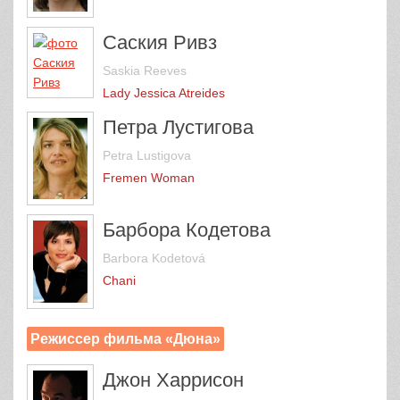
Саския Ривз
Saskia Reeves
Lady Jessica Atreides
Петра Лустигова
Petra Lustigova
Fremen Woman
Барбора Кодетова
Barbora Kodetová
Chani
Режиссер фильма «Дюна»
Джон Харрисон