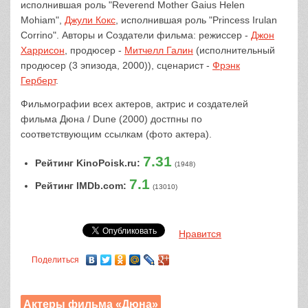
исполнившая роль "Reverend Mother Gaius Helen
Mohiam",
Джули Кокс
, исполнившая роль "Princess Irulan
Corrino". Авторы и Создатели фильма: режиссер -
Джон
Харрисон
, продюсер -
Митчелл Галин
(исполнительный
продюсер (3 эпизода, 2000)), сценарист -
Фрэнк
Герберт
.
Фильмографии всех актеров, актрис и создателей
фильма Дюна / Dune (2000) достпны по
соответствующим ссылкам (фото актера).
7.31
Рейтинг KinoPoisk.ru:
(1948)
7.1
Рейтинг IMDb.com:
(13010)
Нравится
Поделиться
Актеры фильма «Дюна»