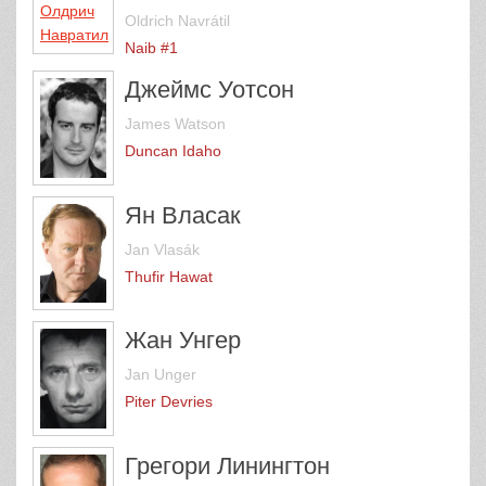
Oldrich Navrátil
Naib #1
Джеймс Уотсон
James Watson
Duncan Idaho
Ян Власак
Jan Vlasák
Thufir Hawat
Жан Унгер
Jan Unger
Piter Devries
Грегори Линингтон