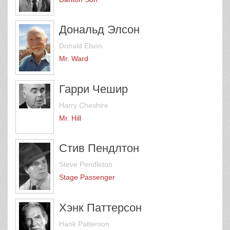
Дональд Элсон
Donald Elson
Mr. Ward
Гарри Чешир
Harry Cheshire
Mr. Hill
Стив Пендлтон
Steve Pendleton
Stage Passenger
Хэнк Паттерсон
Hank Patterson