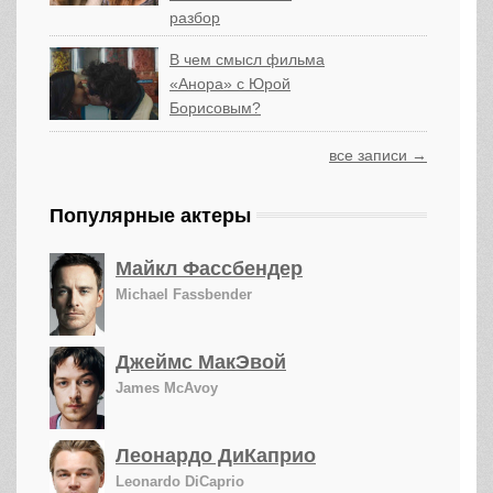
разбор
В чем смысл фильма
«Анора» с Юрой
Борисовым?
все записи →
Популярные актеры
Майкл Фассбендер
Michael Fassbender
Джеймс МакЭвой
James McAvoy
Леонардо ДиКаприо
Leonardo DiCaprio