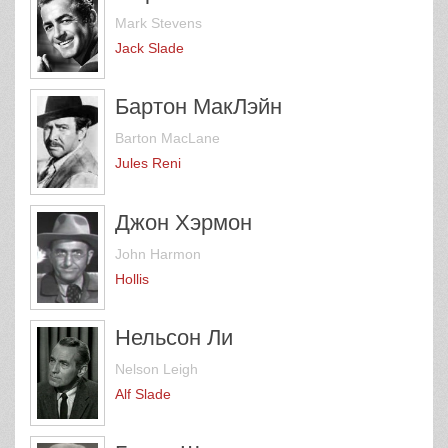
Mark Stevens
Jack Slade
Бартон МакЛэйн
Barton MacLane
Jules Reni
Джон Хэрмон
John Harmon
Hollis
Нельсон Ли
Nelson Leigh
Alf Slade