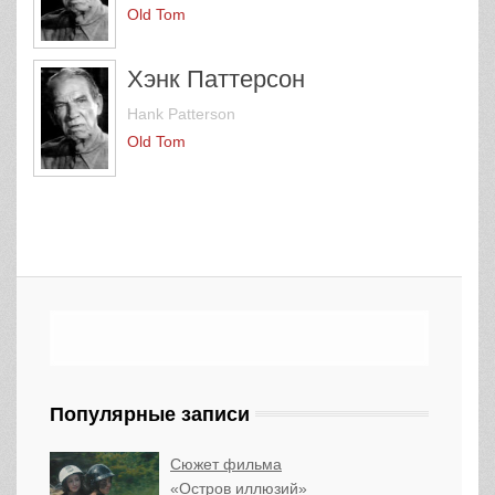
Old Tom
Хэнк Паттерсон
Hank Patterson
Old Tom
Популярные записи
Сюжет фильма
«Остров иллюзий»