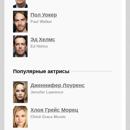
Пол Уокер
Paul Walker
Эд Хелмс
Ed Helms
Популярные актрисы
Дженнифер Лоуренс
Jennifer Lawrence
Хлоя Грейс Морец
Chloë Grace Moretz