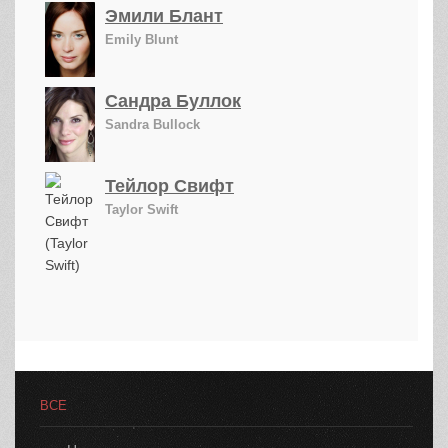
Эмили Блант
Emily Blunt
Сандра Буллок
Sandra Bullock
Тейлор Свифт
Taylor Swift
ВСЕ