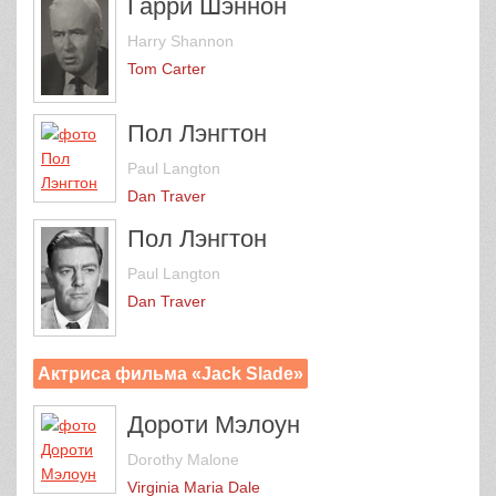
Гарри Шэннон
Harry Shannon
Tom Carter
Пол Лэнгтон
Paul Langton
Dan Traver
Пол Лэнгтон
Paul Langton
Dan Traver
Актриса фильма «Jack Slade»
Дороти Мэлоун
Dorothy Malone
Virginia Maria Dale