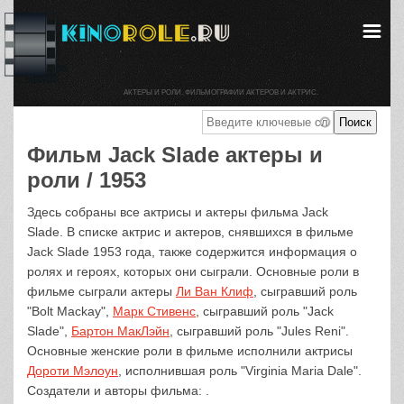
АКТЕРЫ И РОЛИ. ФИЛЬМОГРАФИИ АКТЕРОВ И АКТРИС.
Фильм Jack Slade актеры и
роли / 1953
Здесь собраны все актрисы и актеры фильма Jack
Slade. В списке актрис и актеров, снявшихся в фильме
Jack Slade 1953 года, также содержится информация о
ролях и героях, которых они сыграли. Основные роли в
фильме сыграли актеры
Ли Ван Клиф
, сыгравший роль
"Bolt Mackay",
Марк Стивенс
, сыгравший роль "Jack
Slade",
Бартон МакЛэйн
, сыгравший роль "Jules Reni".
Основные женские роли в фильме исполнили актрисы
Дороти Мэлоун
, исполнившая роль "Virginia Maria Dale".
Создатели и авторы фильма: .