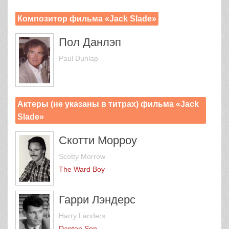
Композитор фильма «Jack Slade»
Пол Данлэп
Paul Dunlap
Актеры (не указаны в титрах) фильма «Jack
Slade»
Скотти Морроу
Scotty Morrow
The Ward Boy
Гарри Лэндерс
Harry Landers
Danton Son