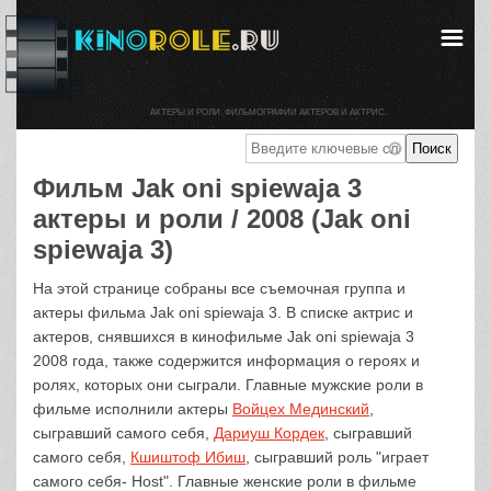
АКТЕРЫ И РОЛИ. ФИЛЬМОГРАФИИ АКТЕРОВ И АКТРИС.
Фильм Jak oni spiewaja 3
актеры и роли / 2008 (Jak oni
spiewaja 3)
На этой странице собраны все съемочная группа и
актеры фильма Jak oni spiewaja 3. В списке актрис и
актеров, снявшихся в кинофильме Jak oni spiewaja 3
2008 года, также содержится информация о героях и
ролях, которых они сыграли. Главные мужские роли в
фильме исполнили актеры
Войцех Мединский
,
сыгравший самого себя,
Дариуш Кордек
, сыгравший
самого себя,
Кшиштоф Ибиш
, сыгравший роль "играет
самого себя- Host". Главные женские роли в фильме