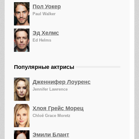
Пол Уокер
Paul Walker
Эд Хелмс
Ed Helms
Популярные актрисы
Дженнифер Лоуренс
Jennifer Lawrence
Хлоя Грейс Морец
Chloë Grace Moretz
Эмили Блант