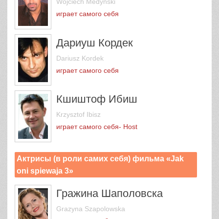
Wojciech Medynski
играет самого себя
Дариуш Кордек
Dariusz Kordek
играет самого себя
Кшиштоф Ибиш
Krzysztof Ibisz
играет самого себя- Host
Актрисы (в роли самих себя) фильма «Jak
oni spiewaja 3»
Гражина Шаполовска
Grazyna Szapolowska