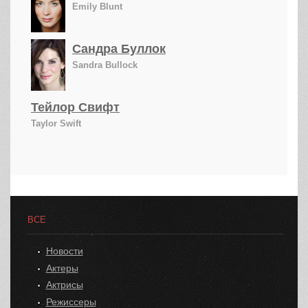
Emily Blunt
Сандра Буллок
Sandra Bullock
Тейлор Свифт
Taylor Swift
ВСЕ
Новости
Актеры
Актрисы
Режиссеры