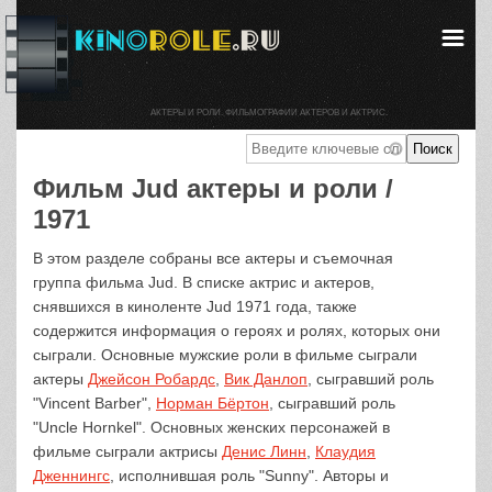
АКТЕРЫ И РОЛИ. ФИЛЬМОГРАФИИ АКТЕРОВ И АКТРИС.
Фильм Jud актеры и роли /
1971
В этом разделе собраны все актеры и съемочная
группа фильма Jud. В списке актрис и актеров,
снявшихся в киноленте Jud 1971 года, также
содержится информация о героях и ролях, которых они
сыграли. Основные мужские роли в фильме сыграли
актеры
Джейсон Робардс
,
Вик Данлоп
, сыгравший роль
"Vincent Barber",
Норман Бёртон
, сыгравший роль
"Uncle Hornkel". Основных женских персонажей в
фильме сыграли актрисы
Денис Линн
,
Клаудия
Дженнингс
, исполнившая роль "Sunny". Авторы и