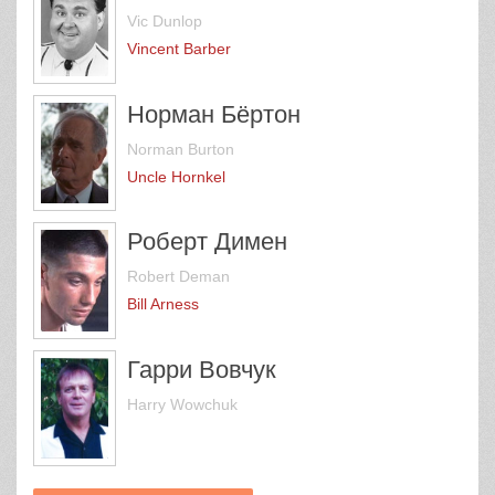
Vic Dunlop
Vincent Barber
Норман Бёртон
Norman Burton
Uncle Hornkel
Роберт Димен
Robert Deman
Bill Arness
Гарри Вовчук
Harry Wowchuk