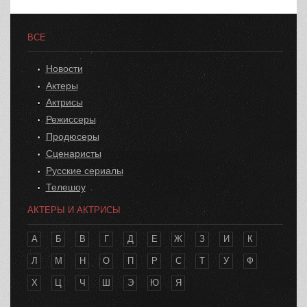
ВСЕ
Новости
Актеры
Актрисы
Режиссеры
Продюсеры
Сценаристы
Русские сериалы
Телешоу
АКТЕРЫ И АКТРИСЫ
А
Б
В
Г
Д
Е
Ж
З
И
К
Л
М
Н
О
П
Р
С
Т
У
Ф
Х
Ц
Ч
Ш
Э
Ю
Я