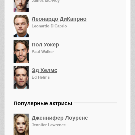
James McAvoy
Леонардо ДиКаприо
Leonardo DiCaprio
Пол Уокер
Paul Walker
Эд Хелмс
Ed Helms
Популярные актрисы
Дженнифер Лоуренс
Jennifer Lawrence