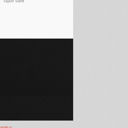
Taylor Swift
inorole.ru
.