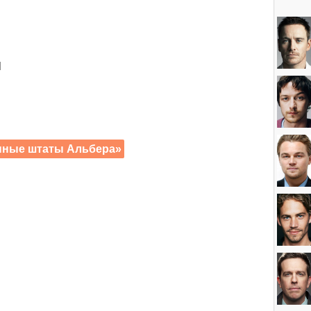
н
нные штаты Альбера»