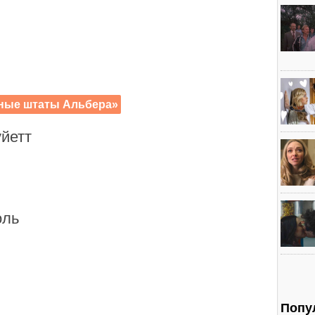
ные штаты Альбера»
йетт
оль
Попу