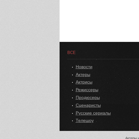
ВСЕ
Новости
Актеры
Актрисы
Режиссеры
Продюсеры
Сценаристы
Русские сериалы
Телешоу
Актеры и