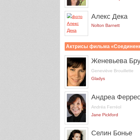
Алекс Дека
Nolton Barnett
Актрисы фильма «Соединен
Женевьева Бру
Geneviève Brouillette
Gladys
Андреа Ферре
Andréa Ferréol
Jane Pickford
Селин Бонье