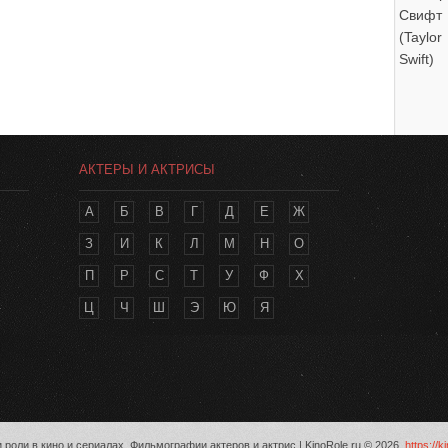
АКТЕРЫ И АКТРИСЫ
А
Б
В
Г
Д
Е
Ж
З
И
К
Л
М
Н
О
П
Р
С
Т
У
Ф
Х
Ц
Ч
Ш
Э
Ю
Я
 роли в кино и сериалах. Фильмографии актеров и актрис | KinoRole.ru © 2026,
https://k