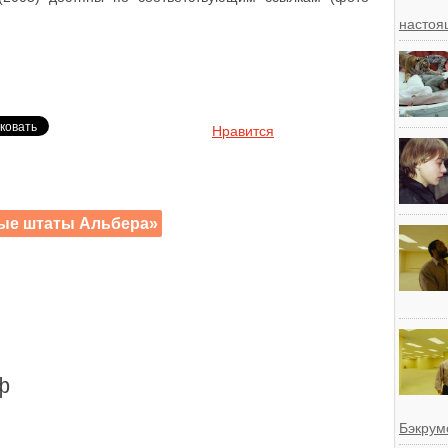
настоя
Нравится
ые штаты Альбера»
ф
Бэкрум