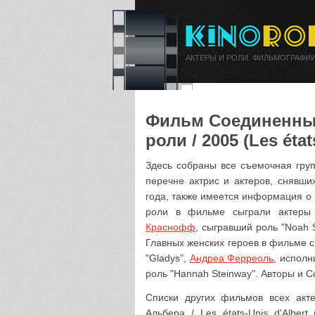
АКТЕРЫ И РОЛИ. ФИЛЬМОГРАФИИ
Фильм Соединенные
роли / 2005 (Les état
Здесь собраны все съемочная гру
перечне актрис и актеров, снявш
года, также имеется информация о 
роли в фильме сыграли актер
Краснофф
, сыгравший роль "Noah 
Главных женских героев в фильме 
"Gladys",
Андреа Ферреоль
, исполн
роль "Hannah Steinway". Авторы и 
Списки других фильмов всех акт
Альбера / Les états-Unis d'Alber