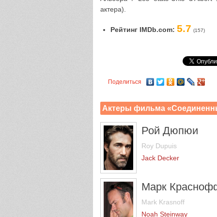
актера).
5.7
Рейтинг IMDb.com:
(157)
Поделиться
Актеры фильма «Соединенн
Рой Дюпюи
Roy Dupuis
Jack Decker
Марк Красноф
Mark Krasnoff
Noah Steinway