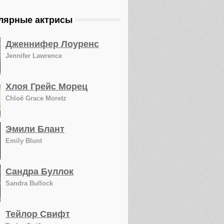
лярные актрисы
Дженнифер Лоуренс
Jennifer Lawrence
Хлоя Грейс Морец
Chloë Grace Moretz
Эмили Блант
Emily Blunt
Сандра Буллок
Sandra Bullock
Тейлор Свифт