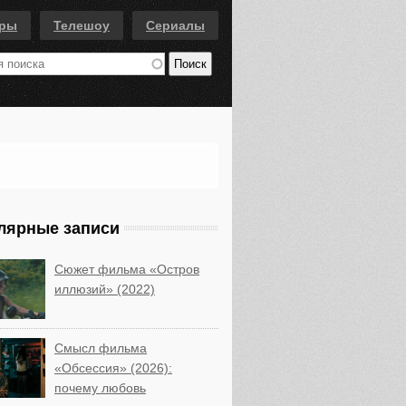
еры
Телешоу
Сериалы
лярные записи
Сюжет фильма «Остров
иллюзий» (2022)
Смысл фильма
«Обсессия» (2026):
почему любовь