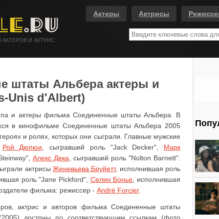
Актеры
Актрисы
Режисс
 АКТЕРОВ И АКТРИС.
 штаты Альбера актеры и
s-Unis d'Albert)
ппа и актеры фильма Соединенные штаты Альбера. В
Попу
ихся в кинофильме Соединенные штаты Альбера 2005
героях и ролях, которых они сыграли. Главные мужские
ы
Рой Дюпюи
, сыгравший роль "Jack Decker",
Марк
Steinway",
Алекс Дека
, сыгравший роль "Nolton Barnett".
сыграли актрисы
Женевьева Бруйетт
, исполнившая роль
ившая роль "Jane Pickford",
Селин Бонье
, исполнившая
Создатели фильма: режиссер -
André Forcier
.
еров, актрис и авторов фильма Соединенные штаты
t (2005) достпны по соответствующим ссылкам (фото