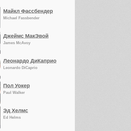
Майкл Фассбендер
Michael Fassbender
Джеймс МакЭвой
James McAvoy
Леонардо ДиКаприо
Leonardo DiCaprio
Пол Уокер
Paul Walker
Эд Хелмс
Ed Helms