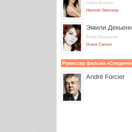
Céline Bonnier
Hannah Steinway
Эмили Декьен
Émilie Dequenne
Grace Carson
Режиссер фильма «Соедине
André Forcier