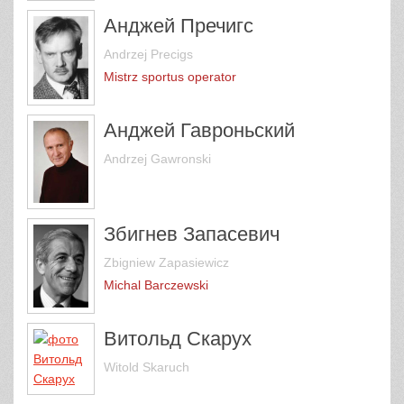
Анджей Пречигс
Andrzej Precigs
Mistrz sportus operator
Анджей Гавроньский
Andrzej Gawronski
Збигнев Запасевич
Zbigniew Zapasiewicz
Michal Barczewski
Витольд Скарух
Witold Skaruch