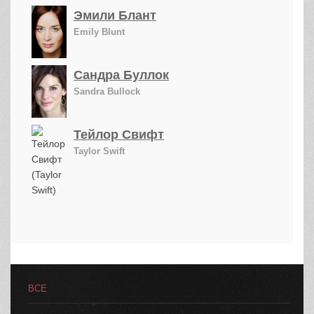
Эмили Блант
Emily Blunt
Сандра Буллок
Sandra Bullock
Тейлор Свифт
Taylor Swift
ВСЕ