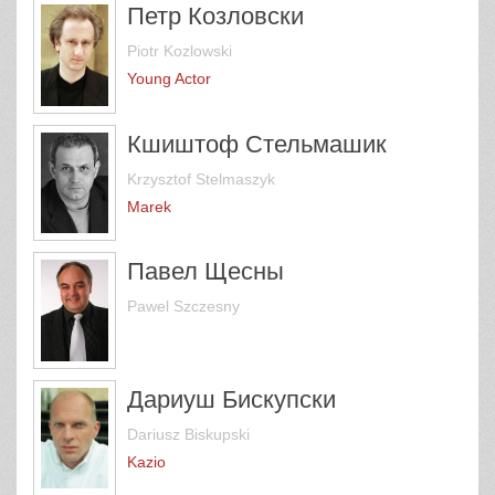
Петр Козловски
Piotr Kozlowski
Young Actor
Кшиштоф Стельмашик
Krzysztof Stelmaszyk
Marek
Павел Щесны
Pawel Szczesny
Дариуш Бискупски
Dariusz Biskupski
Kazio