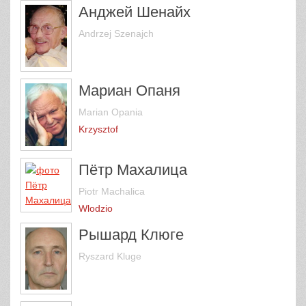
Анджей Шенайх
Andrzej Szenajch
Мариан Опаня
Marian Opania
Krzysztof
Пётр Махалица
Piotr Machalica
Wlodzio
Рышард Клюге
Ryszard Kluge