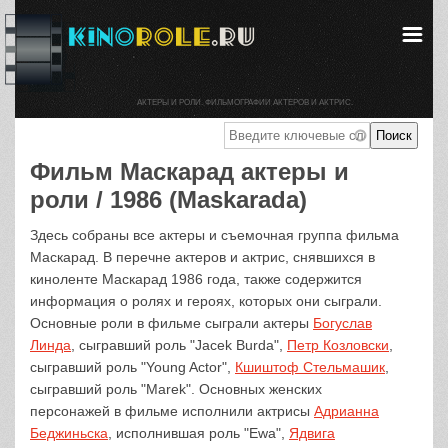
АКТЕРЫ И РОЛИ. ФИЛЬМОГРАФИИ АКТЕРОВ И АКТРИС.
Фильм Маскарад актеры и
роли / 1986 (Maskarada)
Здесь собраны все актеры и съемочная группа фильма
Маскарад. В перечне актеров и актрис, снявшихся в
киноленте Маскарад 1986 года, также содержится
информация о ролях и героях, которых они сыграли.
Основные роли в фильме сыграли актеры
Богуслав
Линда
, сыгравший роль "Jacek Burda",
Петр Козловски
,
сыгравший роль "Young Actor",
Кшиштоф Стельмашик
,
сыгравший роль "Marek". Основных женских
персонажей в фильме исполнили актрисы
Адрианна
Беджиньска
, исполнившая роль "Ewa",
Ядвига