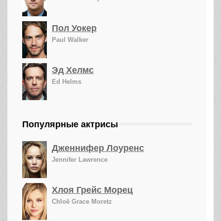
Пол Уокер
Paul Walker
Эд Хелмс
Ed Helms
Популярные актрисы
Дженнифер Лоуренс
Jennifer Lawrence
Хлоя Грейс Морец
Chloë Grace Moretz