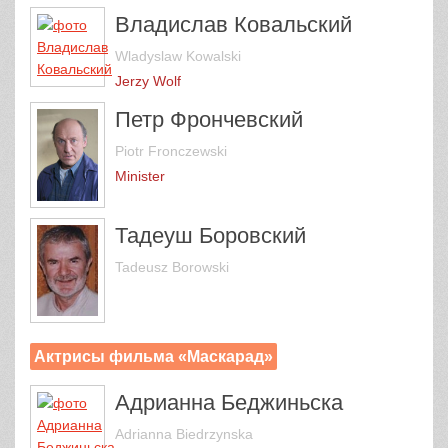
Владислав Ковальский
Wladyslaw Kowalski
Jerzy Wolf
Петр Фрончевский
Piotr Fronczewski
Minister
Тадеуш Боровский
Tadeusz Borowski
Актрисы фильма «Маскарад»
Адрианна Беджиньска
Adrianna Biedrzynska