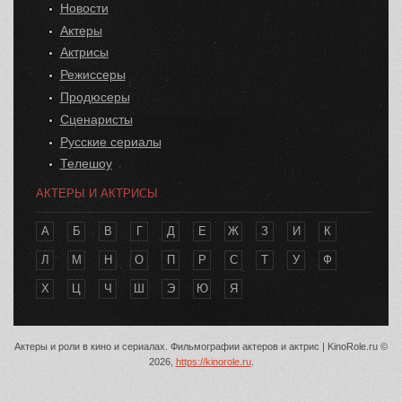
Новости
Актеры
Актрисы
Режиссеры
Продюсеры
Сценаристы
Русские сериалы
Телешоу
АКТЕРЫ И АКТРИСЫ
А
Б
В
Г
Д
Е
Ж
З
И
К
Л
М
Н
О
П
Р
С
Т
У
Ф
Х
Ц
Ч
Ш
Э
Ю
Я
Актеры и роли в кино и сериалах. Фильмографии актеров и актрис | KinoRole.ru ©
2026,
https://kinorole.ru
.