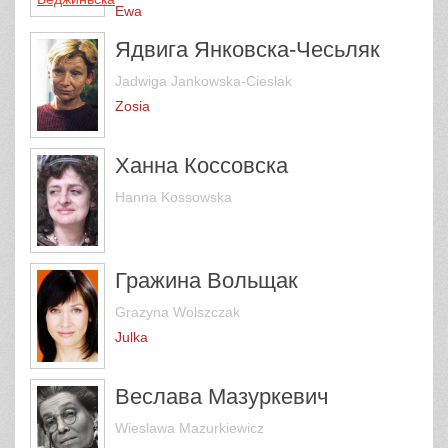
Ewa
Ядвига Янковска-Чесьляк
Jadwiga Jankowska-Cieslak
Zosia
Ханна Коссовска
Hanna Kossowska
Гражина Вольщак
Grazyna Wolszczak
Julka
Веслава Мазуркевич
Wieslawa Mazurkiewicz