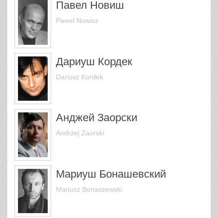
Павел Новиш
Pawel Nowisz
Дариуш Кордек
Dariusz Kordek
Анджей Заорски
Andrzej Zaorski
Мариуш Бонашевский
Mariusz Bonaszewski