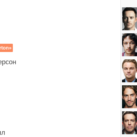
rton»
ерсон
лл