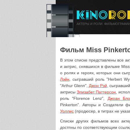
АКТЕРЫ И РОЛИ. ФИЛЬМОГРАФИИ
Фильм Miss Pinkerto
В этом списке представлены все ак
и актрис, снявшихся в фильме Miss
о ролях и героях, которых они сы
Лэйн
, сыгравший роль "Herbert Wy
"Arthur Glenn",
Джон Рэй
, сыгравши
актрисы
Элизабет Паттерсон
, испол
роль "Florence Lenz",
Джоан Бло
Pinkerton". Авторы и Создатели 
Уоллис
(продюсер, в титрах не указа
Списки других фильмов всех актер
достпны по соответствующим ссылк