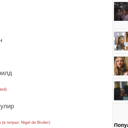
н
филд
ted)
рулир
(в титрах: Nigel de Brulier)
Попу