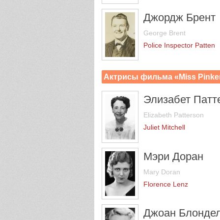
Джордж Брент
George Brent
Police Inspector Patten
Актрисы фильма «Miss Pinke
Элизабет Патт
Elizabeth Patterson
Juliet Mitchell
Мэри Доран
Mary Doran
Florence Lenz
Джоан Блонде