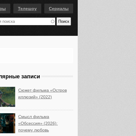
еры
Телешоу
Сериалы
лярные записи
Сюжет фильма «Остров
иллюзий» (2022)
Смысл фильма
«Обсессия» (2026):
почему любовь