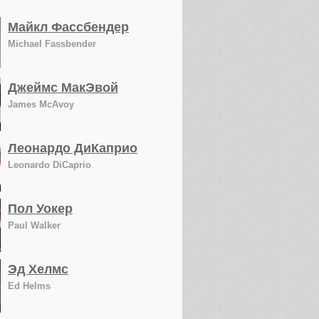
Майкл Фассбендер
Michael Fassbender
Джеймс МакЭвой
James McAvoy
Леонардо ДиКаприо
Leonardo DiCaprio
Пол Уокер
Paul Walker
Эд Хелмс
Ed Helms