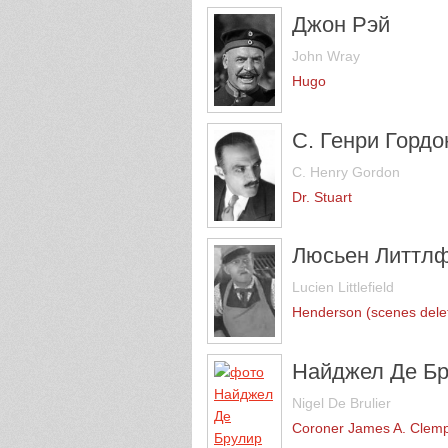
Джон Рэй
John Wray
Hugo
С. Генри Гордо
C. Henry Gordon
Dr. Stuart
Люсьен Литтл
Lucien Littlefield
Henderson (scenes dele
Найджел Де Б
Nigel De Brulier
Coroner James A. Clemp 