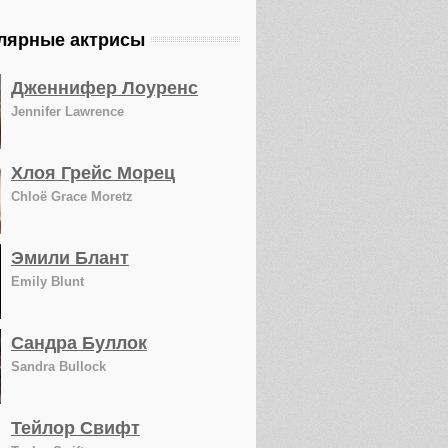
лярные актрисы
Дженнифер Лоуренс
Jennifer Lawrence
Хлоя Грейс Морец
Chloë Grace Moretz
Эмили Блант
Emily Blunt
Сандра Буллок
Sandra Bullock
Тейлор Свифт