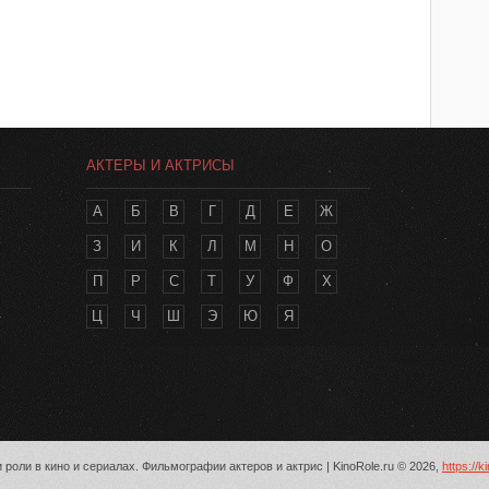
АКТЕРЫ И АКТРИСЫ
А
Б
В
Г
Д
Е
Ж
З
И
К
Л
М
Н
О
П
Р
С
Т
У
Ф
Х
Ц
Ч
Ш
Э
Ю
Я
 роли в кино и сериалах. Фильмографии актеров и актрис | KinoRole.ru © 2026,
https://k