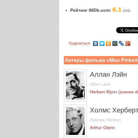
6.1
Рейтинг IMDb.com:
(234)
Поделиться
Актеры фильма «Miss Pinker
Аллан Лэйн
Allan Lane
Herbert Wynn (scenes d
Холмс Хербер
Holmes Herbert
Arthur Glenn