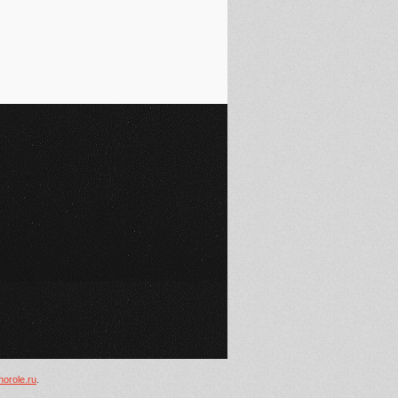
inorole.ru
.