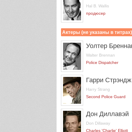
Hal B. Wallis
продюсер
Актеры (не указаны в титрах
Уолтер Бренна
Walter Brennan
Police Dispatcher
Гарри Стрэндж
Harry Strang
Second Police Guard
Дон Диллавэй
Don Dillaway
Charles 'Charlie' Elliott