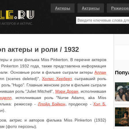
Актеры
Актрисы
Режисс
 АКТЕРОВ И АКТРИС.
n актеры и роли / 1932
теры и роли фильма Miss Pinkerton. В перечне актеров
 Pinkerton 1932 года, также представлена информация
Попу
грали. Основные роли в фильме сыграли актеры
Аллан
nn (scenes deleted)",
Холмс Херберт
, сыгравший роль
й роль "Hugo". Главные женские роли в фильме сыграли
нившая роль "Juliet Mitchell",
Мэри Доран
, исполнившая
нделл
, исполнившая роль "Nurse Adams, aka Miss
фильма: режиссер -
Ллойд Бэйкон
, продюсер -
Хэл Б.
н).
ов, актрис и авторов фильма Miss Pinkerton (1932)
ам (фото персоны).