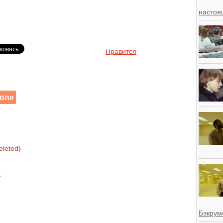
настоя
Нравится
ton»
eleted)
т
Бэкрум