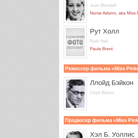
Joan Blondell
Nurse Adams, aka Miss 
Рут Холл
Ruth Hall
Paula Brent
Режиссер фильма «Miss Pink
Ллойд Бэйкон
Lloyd Bacon
Продюсер фильма «Miss Pink
Хэл Б. Уоллис