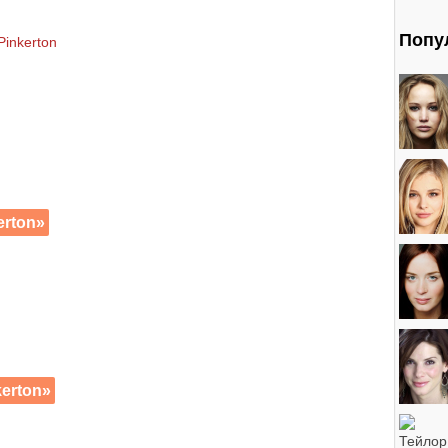
Попу
Pinkerton
erton»
erton»