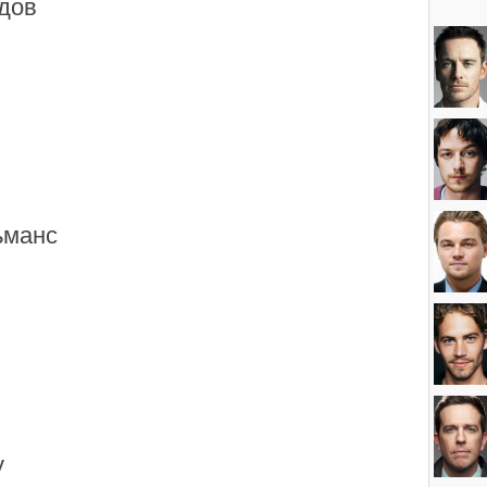
дов
ьманс
у