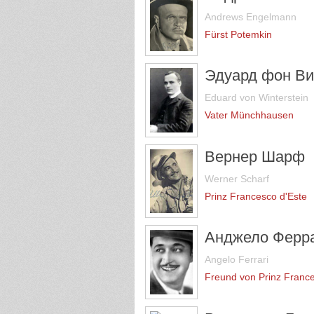
Andrews Engelmann
Fürst Potemkin
Эдуард фон В
Eduard von Winterstein
Vater Münchhausen
Вернер Шарф
Werner Scharf
Prinz Francesco d'Este
Анджело Ферр
Angelo Ferrari
Freund von Prinz Franc