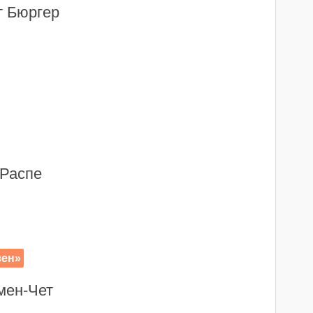
т Бюргер
Распе
зен»
мен-Чет