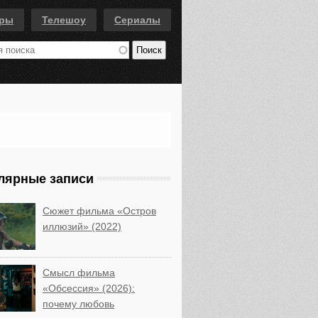
еры
Телешоу
Сериалы
лярные записи
Сюжет фильма «Остров
иллюзий» (2022)
Смысл фильма
«Обсессия» (2026):
почему любовь