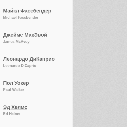
Майкл Фассбендер
Michael Fassbender
Джеймс МакЭвой
James McAvoy
Леонардо ДиКаприо
Leonardo DiCaprio
Пол Уокер
Paul Walker
Эд Хелмс
Ed Helms