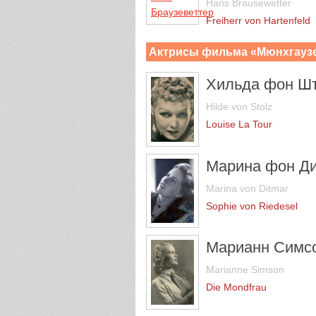
Hans Brausewetter
Freiherr von Hartenfeld
Актрисы фильма «Мюнхгауз
Хильда фон Ш
Hilde von Stolz
Louise La Tour
Марина фон Д
Marina von Ditmar
Sophie von Riedesel
Марианн Симс
Marianne Simson
Die Mondfrau