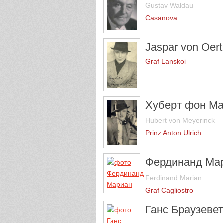
Gustav Waldau
Casanova
Jaspar von Oer
Graf Lanskoi
Хуберт фон Ма
Hubert von Meyerinck
Prinz Anton Ulrich
Фердинанд Ма
Ferdinand Marian
Graf Cagliostro
Ганс Браузеве