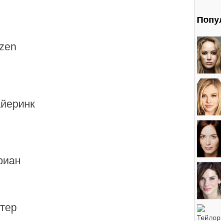
Попу
tzen
йеринк
риан
ттер