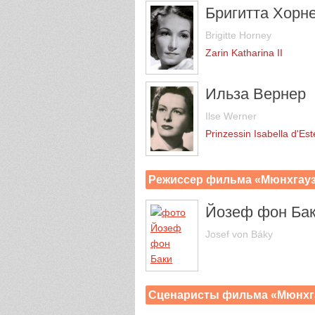
Бригитта Хорн
Brigitte Horney
Zarin Katharina II
Ильза Вернер
Ilse Werner
Prinzessin Isabella d'Est
Режиссер фильма «Мюнхгау
Йозеф фон Ба
Josef von Báky
Сценаристы фильма «Мюнхг