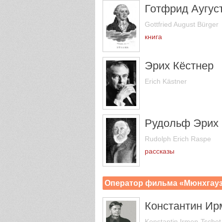
Готфрид Аугус
Gottfried August Bürger
книга
Эрих Кёстнер
Erich Kästner
Рудольф Эрих 
Rudolph Erich Raspe
рассказы
Оператор фильма «Мюнхгау
Константин Ир
Konstantin Irmen-Tschet