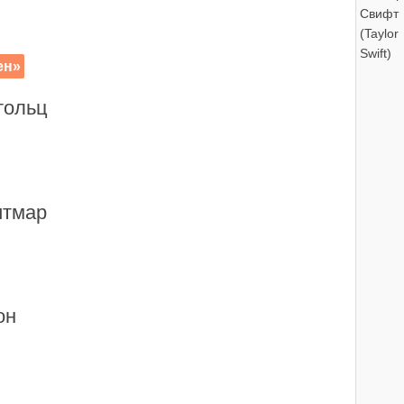
ен»
тольц
итмар
он