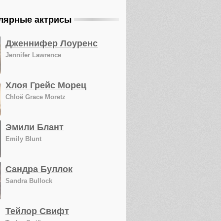
лярные актрисы
Дженнифер Лоуренс
Jennifer Lawrence
Хлоя Грейс Морец
Chloë Grace Moretz
Эмили Блант
Emily Blunt
Сандра Буллок
Sandra Bullock
Тейлор Свифт