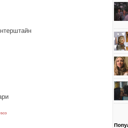
интерштайн
ари
esco
Попу