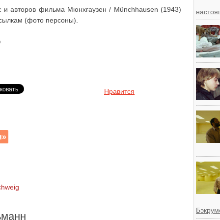
с и авторов фильма Мюнхгаузен / Münchhausen (1943)
настоя
сылкам (фото персоны).
)
Нравится
н»
chweig
Бэкрум
ьманн