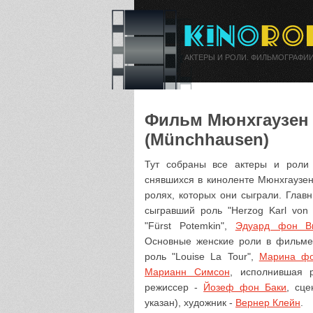
АКТЕРЫ И РОЛИ. ФИЛЬМОГРАФИИ
Фильм Мюнхгаузен а
(Münchhausen)
Тут собраны все актеры и роли 
снявшихся в киноленте Мюнхгаузен
ролях, которых они сыграли. Гла
сыгравший роль "Herzog Karl von
"Fürst Potemkin",
Эдуард фон В
Основные женские роли в фильм
роль "Louise La Tour",
Марина фо
Марианн Симсон
, исполнившая 
режиссер -
Йозеф фон Баки
, сц
указан), художник -
Вернер Клейн
.