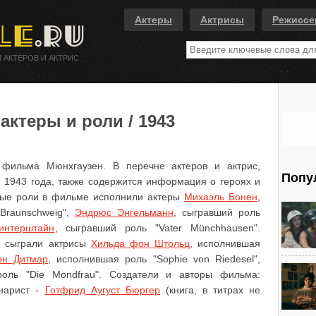
Актеры
Актрисы
Режисс
 АКТЕРОВ И АКТРИС.
ктеры и роли / 1943
фильма Мюнхгаузен. В перечне актеров и актрис,
Попу
 1943 года, также содержится информация о героях и
вные роли в фильме исполнили актеры
Михаэль Бонен
,
 Braunschweig",
Эндрюс Энгельманн
, сыгравший роль
интерштайн
, сыгравший роль "Vater Münchhausen".
е сыграли актрисы
Хильда фон Штольц
, исполнившая
н Дитмар
, исполнившая роль "Sophie von Riedesel",
роль "Die Mondfrau". Создатели и авторы фильма:
енарист -
Готфрид Аугуст Бюргер
(книга, в титрах не