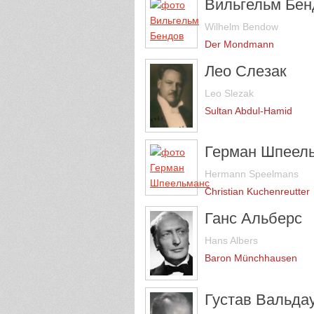
Вильгельм Бен
Wilhelm Bendow
Der Mondmann
Лео Слезак
Leo Slezak
Sultan Abdul-Hamid
Герман Шпеел
Hermann Speelmans
Christian Kuchenreutter
Ганс Альберс
Hans Albers
Baron Münchhausen
Густав Вальда