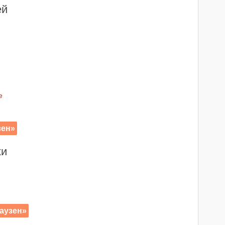
ей
e
зен»
ки
аузен»