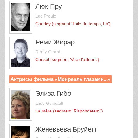
Люк Пру
Luc Proulx
Charley (segment 'Toile du temps, La')
Реми Жирар
Rémy Girard
Consul (segment 'Vue d'ailleurs')
Актрисы фильма «Монреаль глазами...»
Элиза Гибо
Elise Guilbault
La mère (segment 'Rispondetemi')
Женевьева Бруйетт