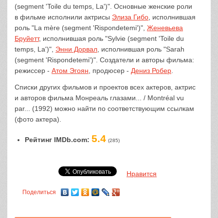
(segment 'Toile du temps, La')". Основные женские роли
в фильме исполнили актрисы
Элиза Гибо
, исполнившая
роль "La mère (segment 'Rispondetemi')",
Женевьева
Бруйетт
, исполнившая роль "Sylvie (segment 'Toile du
temps, La')",
Энни Дорвал
, исполнившая роль "Sarah
(segment 'Rispondetemi')". Создатели и авторы фильма:
режиссер -
Атом Эгоян
, продюсер -
Дениз Робер
.
Списки других фильмов и проектов всех актеров, актрис
и авторов фильма Монреаль глазами... / Montréal vu
par... (1992) можно найти по соответствующим ссылкам
(фото актера).
5.4
Рейтинг IMDb.com:
(285)
Нравится
Поделиться