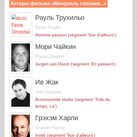
Актеры фильма «Монреаль глазами...»
Рауль Трухильо
Raoul Trujillo
Homme passion (segment 'Vue d'ailleurs')
Мори Чайкин
Maury Chaykin
Jurgen van Doom (segment 'En passant')
Ив Жак
Yves Jacques
Accessoiriste studio (segment 'Toile du
temps, La')
Грэхэм Харли
Graham Harley
Invité (segment 'Vue d'ailleurs')