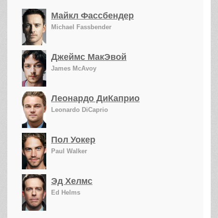
Майкл Фассбендер
Michael Fassbender
Джеймс МакЭвой
James McAvoy
Леонардо ДиКаприо
Leonardo DiCaprio
Пол Уокер
Paul Walker
Эд Хелмс
Ed Helms