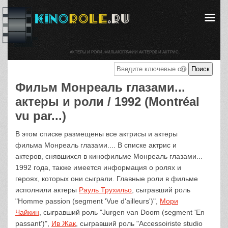
АКТЕРЫ И РОЛИ. ФИЛЬМОГРАФИИ АКТЕРОВ И АКТРИС.
Фильм Монреаль глазами...
актеры и роли / 1992 (Montréal
vu par...)
В этом списке размещены все актрисы и актеры
фильма Монреаль глазами.... В списке актрис и
актеров, снявшихся в кинофильме Монреаль глазами...
1992 года, также имеется информация о ролях и
героях, которых они сыграли. Главные роли в фильме
исполнили актеры
Рауль Трухильо
, сыгравший роль
"Homme passion (segment 'Vue d'ailleurs')",
Мори
Чайкин
, сыгравший роль "Jurgen van Doom (segment 'En
passant')",
Ив Жак
, сыгравший роль "Accessoiriste studio