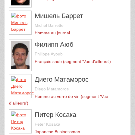
Мишель Баррет
Michel Barrette
Homme au journal
Филипп Аюб
Philippe Ayoub
Français snob (segment 'Vue d'ailleurs')
Диего Матаморос
Diego Matamoros
Homme au verre de vin (segment 'Vue
d'ailleurs')
Питер Косака
Peter Kosaka
Japanese Businessman