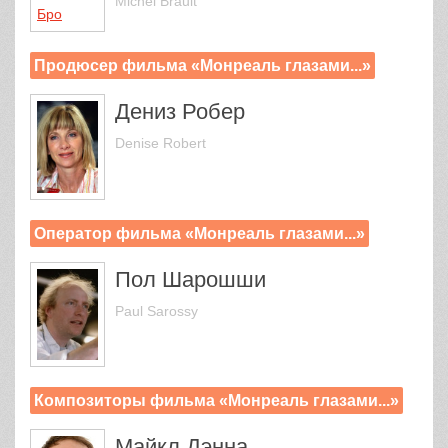
Michel Brault
Продюсер фильма «Монреаль глазами...»
Дениз Робер
Denise Robert
Оператор фильма «Монреаль глазами...»
Пол Шарошши
Paul Sarossy
Композиторы фильма «Монреаль глазами...»
Майкл Дэнна