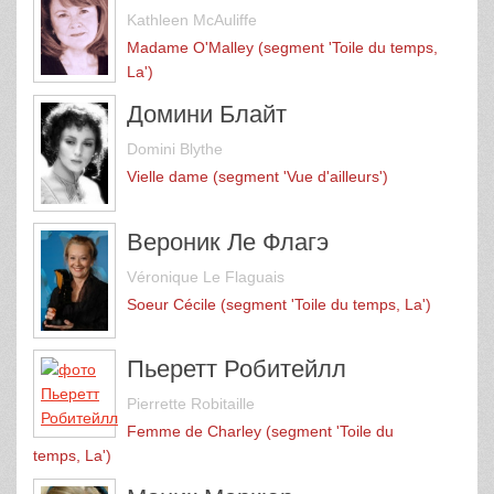
Kathleen McAuliffe
Madame O'Malley (segment 'Toile du temps,
La')
Домини Блайт
Domini Blythe
Vielle dame (segment 'Vue d'ailleurs')
Вероник Ле Флагэ
Véronique Le Flaguais
Soeur Cécile (segment 'Toile du temps, La')
Пьеретт Робитейлл
Pierrette Robitaille
Femme de Charley (segment 'Toile du
temps, La')