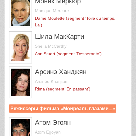
Моник Меркюр
Monique Mercure
Dame Moufette (segment 'Toile du temps,
La')
Шила МакКарти
Sheila McCarthy
Ann Stuart (segment 'Desperanto')
Арсинэ Ханджян
Arsinée Khanjian
Rima (segment 'En passant')
Режиссеры фильма «Монреаль глазами...»
Атом Эгоян
Atom Egoyan