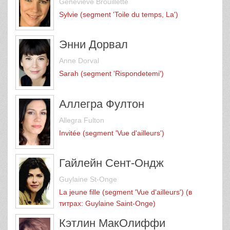
Geneviève Brouillette
Sylvie (segment 'Toile du temps, La')
Энни Дорвал
Anne Dorval
Sarah (segment 'Rispondetemi')
Аллегра Фултон
Allegra Fulton
Invitée (segment 'Vue d'ailleurs')
Гайлейн Сент-Ондж
Guylaine St-Onge
La jeune fille (segment 'Vue d'ailleurs') (в
титрах: Guylaine Saint-Onge)
Кэтлин МакОлиффи