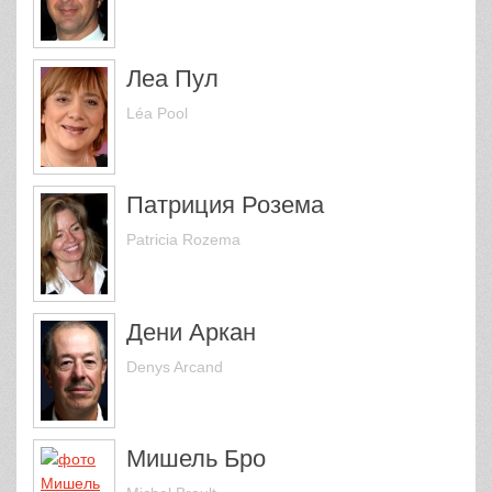
Леа Пул
Léa Pool
Патриция Розема
Patricia Rozema
Дени Аркан
Denys Arcand
Мишель Бро