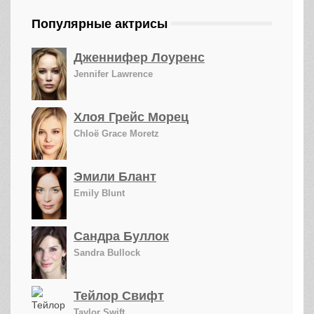
Популярные актрисы
Дженнифер Лоуренс
Jennifer Lawrence
Хлоя Грейс Морец
Chloë Grace Moretz
Эмили Блант
Emily Blunt
Сандра Буллок
Sandra Bullock
Тейлор Свифт
Taylor Swift