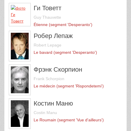
Ги Товетт
Guy Thauvette
Étienne (segment 'Desperanto')
Робер Лепаж
Robert Lepage
Le bavard (segment 'Desperanto')
Фрэнк Скорпион
Frank Schorpion
Le médecin (segment 'Rispondetemi')
Костин Маню
Costin Manu
Le Roumain (segment 'Vue d'ailleurs')