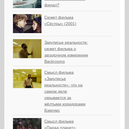
финал?
Сюжет фильма
«Сёстры» (2001)
Закулисье реальности:
сюжет фильма о
загадочном измерении
Backrooms
Смысл фильма
«Закулисье
реальности»: что на
самом деле
скрывается за
жёлтыми коридорами
Бэкрумс
Смысл фильма
«Парад планет»: