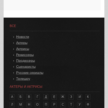
ВСЕ
Новости
Актеры
Актрисы
Режиссеры
Продюсеры
Сценаристы
Русские сериалы
Телешоу
АКТЕРЫ И АКТРИСЫ
А
Б
В
Г
Д
Е
Ж
З
И
К
Л
М
Н
О
П
Р
С
Т
У
Ф