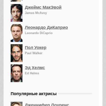
Джеймс МакЭвой
James McAvoy
Леонардо ДиКаприо
Leonardo DiCaprio
Пол Уокер
Paul Walker
Эд Хелмс
Ed Helms
Популярные актрисы
Дженнифер Лоуренс