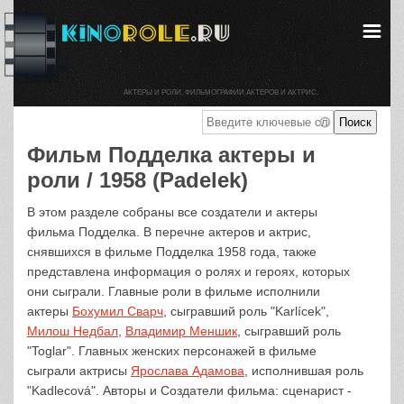
АКТЕРЫ И РОЛИ. ФИЛЬМОГРАФИИ АКТЕРОВ И АКТРИС.
Фильм Подделка актеры и
роли / 1958 (Padelek)
В этом разделе собраны все создатели и актеры
фильма Подделка. В перечне актеров и актрис,
снявшихся в фильме Подделка 1958 года, также
представлена информация о ролях и героях, которых
они сыграли. Главные роли в фильме исполнили
актеры
Бохумил Сварч
, сыгравший роль "Karlícek",
Милош Недбал
,
Владимир Меншик
, сыгравший роль
"Toglar". Главных женских персонажей в фильме
сыграли актрисы
Ярослава Адамова
, исполнившая роль
"Kadlecová". Авторы и Создатели фильма: сценарист -