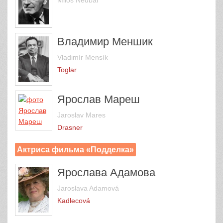
Владимир Меншик
Vladimír Mensík
Toglar
Ярослав Мареш
Jaroslav Mares
Drasner
Актриса фильма «Подделка»
Ярослава Адамова
Jaroslava Adamová
Kadlecová