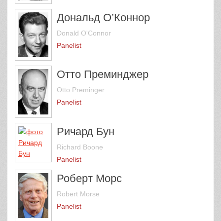
Дональд О’Коннор
Donald O'Connor
Panelist
Отто Преминджер
Otto Preminger
Panelist
Ричард Бун
Richard Boone
Panelist
Роберт Морс
Robert Morse
Panelist