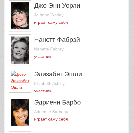
Джо Энн Уорли
Jo Anne Worley
играет саму себя
Нанетт Фабрэй
Nanette Fabray
участник
Элизабет Эшли
Elizabeth Ashley
участник
Эдриенн Барбо
Adrienne Barbeau
играет саму себя