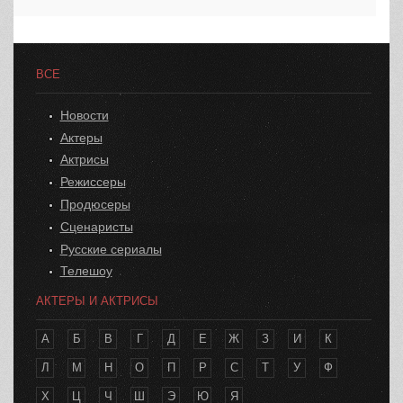
ВСЕ
Новости
Актеры
Актрисы
Режиссеры
Продюсеры
Сценаристы
Русские сериалы
Телешоу
АКТЕРЫ И АКТРИСЫ
А
Б
В
Г
Д
Е
Ж
З
И
К
Л
М
Н
О
П
Р
С
Т
У
Ф
Х
Ц
Ч
Ш
Э
Ю
Я