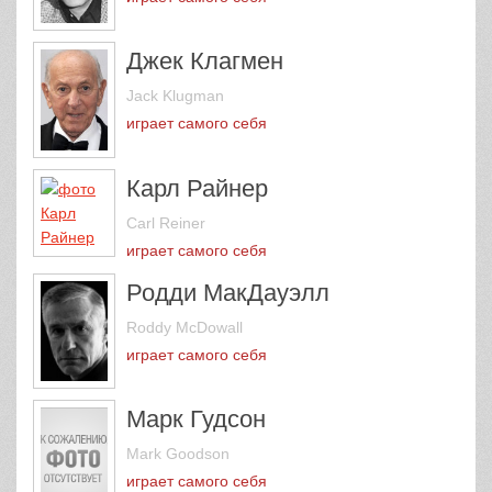
Джек Клагмен
Jack Klugman
играет самого себя
Карл Райнер
Carl Reiner
играет самого себя
Родди МакДауэлл
Roddy McDowall
играет самого себя
Марк Гудсон
Mark Goodson
играет самого себя