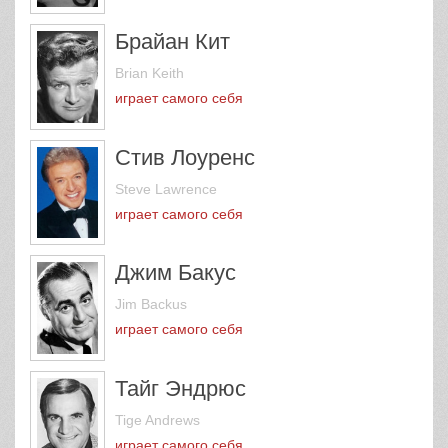
Брайан Кит
Brian Keith
играет самого себя
Стив Лоуренс
Steve Lawrence
играет самого себя
Джим Бакус
Jim Backus
играет самого себя
Тайг Эндрюс
Tige Andrews
играет самого себя