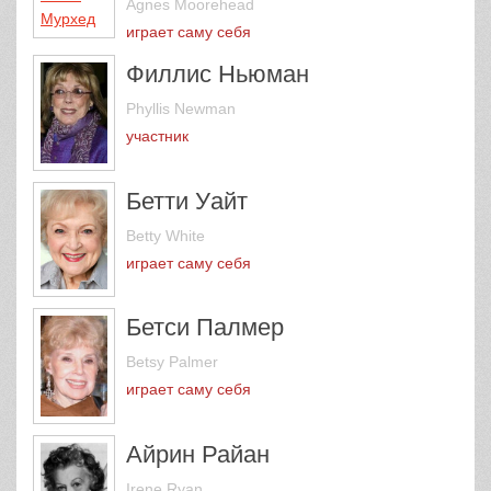
Agnes Moorehead
играет саму себя
Филлис Ньюман
Phyllis Newman
участник
Бетти Уайт
Betty White
играет саму себя
Бетси Палмер
Betsy Palmer
играет саму себя
Айрин Райан
Irene Ryan