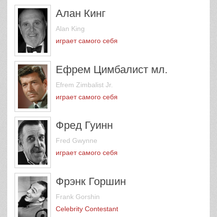
Алан Кинг
Alan King
играет самого себя
Ефрем Цимбалист мл.
Efrem Zimbalist Jr.
играет самого себя
Фред Гуинн
Fred Gwynne
играет самого себя
Фрэнк Горшин
Frank Gorshin
Celebrity Contestant