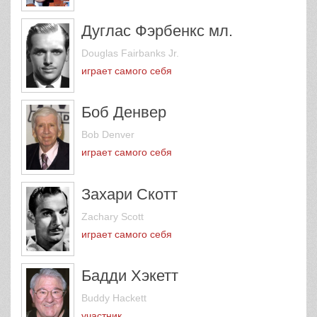
Дуглас Фэрбенкс мл.
Douglas Fairbanks Jr.
играет самого себя
Боб Денвер
Bob Denver
играет самого себя
Захари Скотт
Zachary Scott
играет самого себя
Бадди Хэкетт
Buddy Hackett
участник