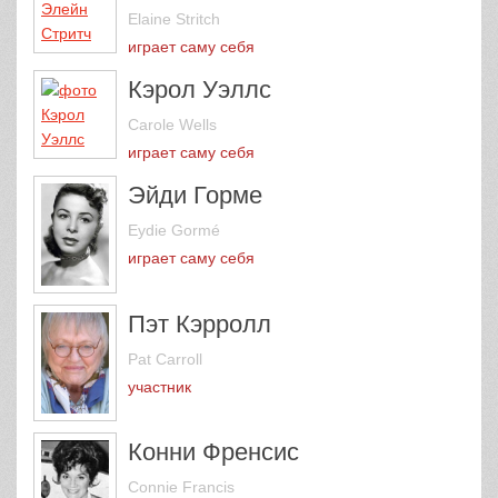
Elaine Stritch
играет саму себя
Кэрол Уэллс
Carole Wells
играет саму себя
Эйди Горме
Eydie Gormé
играет саму себя
Пэт Кэрролл
Pat Carroll
участник
Конни Френсис
Connie Francis