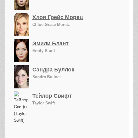
Хлоя Грейс Морец
Chloë Grace Moretz
Эмили Блант
Emily Blunt
Сандра Буллок
Sandra Bullock
Тейлор Свифт
Taylor Swift