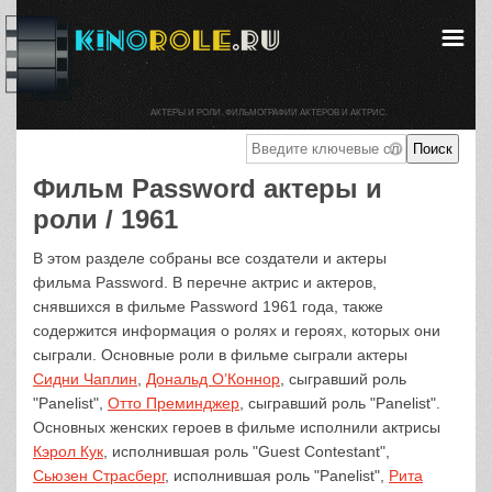
АКТЕРЫ И РОЛИ. ФИЛЬМОГРАФИИ АКТЕРОВ И АКТРИС.
Фильм Password актеры и
роли / 1961
В этом разделе собраны все создатели и актеры
фильма Password. В перечне актрис и актеров,
снявшихся в фильме Password 1961 года, также
содержится информация о ролях и героях, которых они
сыграли. Основные роли в фильме сыграли актеры
Сидни Чаплин
,
Дональд О’Коннор
, сыгравший роль
"Panelist",
Отто Преминджер
, сыгравший роль "Panelist".
Основных женских героев в фильме исполнили актрисы
Кэрол Кук
, исполнившая роль "Guest Contestant",
Сьюзен Страсберг
, исполнившая роль "Panelist",
Рита