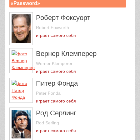
«Password»
Роберт Фоксуорт
Robert Foxworth
играет самого себя
Вернер Клемперер
Werner Klemperer
играет самого себя
Питер Фонда
Peter Fonda
играет самого себя
Род Серлинг
Rod Serling
играет самого себя