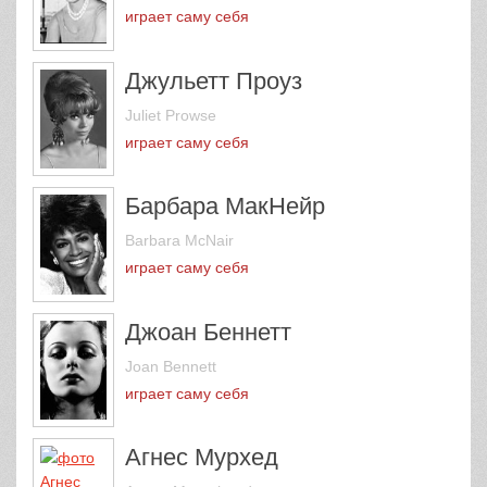
играет саму себя
Джульетт Проуз
Juliet Prowse
играет саму себя
Барбара МакНейр
Barbara McNair
играет саму себя
Джоан Беннетт
Joan Bennett
играет саму себя
Агнес Мурхед