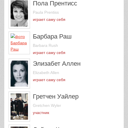
Пола Прентисс
Paula Prentiss
играет саму себя
Барбара Раш
Barbara Rush
играет саму себя
Элизабет Аллен
Elizabeth Allen
играет саму себя
Гретчен Уайлер
Gretchen Wyler
участник