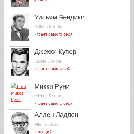
Уильям Бендикс
William Bendix
играет самого себя
Джекки Купер
Jackie Cooper
играет самого себя
Микки Руни
Mickey Rooney
играет самого себя
Аллен Ладден
Allen Ludden
ведущий