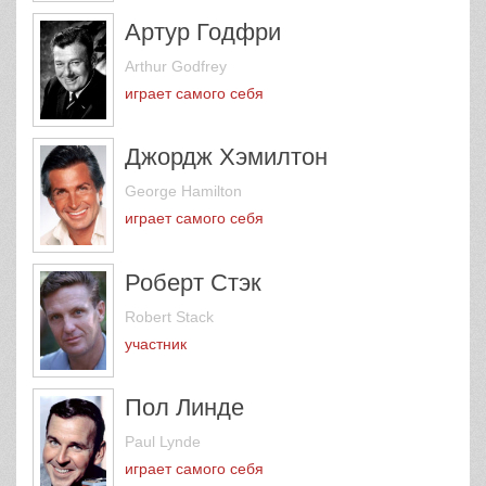
Артур Годфри
Arthur Godfrey
играет самого себя
Джордж Хэмилтон
George Hamilton
играет самого себя
Роберт Стэк
Robert Stack
участник
Пол Линде
Paul Lynde
играет самого себя