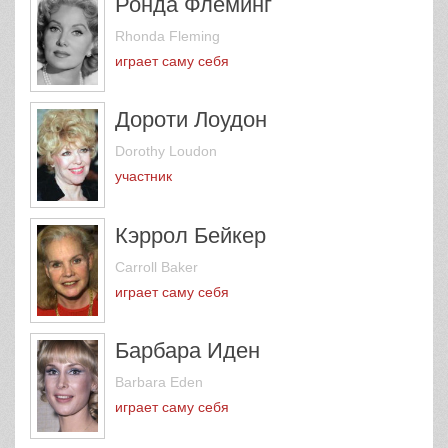
Ронда Флеминг
Rhonda Fleming
играет саму себя
Дороти Лоудон
Dorothy Loudon
участник
Кэррол Бейкер
Carroll Baker
играет саму себя
Барбара Иден
Barbara Eden
играет саму себя