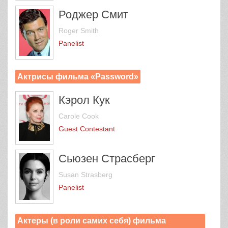
Роджер Смит
Roger Smith
Panelist
Актрисы фильма «Password»
Кэрол Кук
Carole Cook
Guest Contestant
Сьюзен Страсберг
Susan Strasberg
Panelist
Актеры (в роли самих себя) фильма