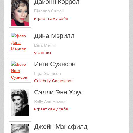
Дайэнн Кэррол
Diahann Carroll
играет саму себя
Дина Мэрилл
Dina Merrill
участник
Инга Суэнсон
Inga Swenson
Celebrity Contestant
Сэлли Энн Хоус
Sally Ann Howes
играет саму себя
Джейн Мэнсфилд