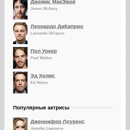
Джеймс МакЭвой
James McAvoy
Леонардо ДиКаприо
Leonardo DiCaprio
Пол Уокер
Paul Walker
Эд Хелмс
Ed Helms
Популярные актрисы
Дженнифер Лоуренс
Jennifer Lawrence