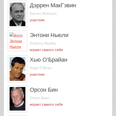
Дэррен МакГэвин
Darren McGavin
участник
Энтони Ньюли
Anthony Newley
играет самого себя
Хью О’Брайан
Hugh O'Brian
участник
Орсон Бин
Orson Bean
играет самого себя