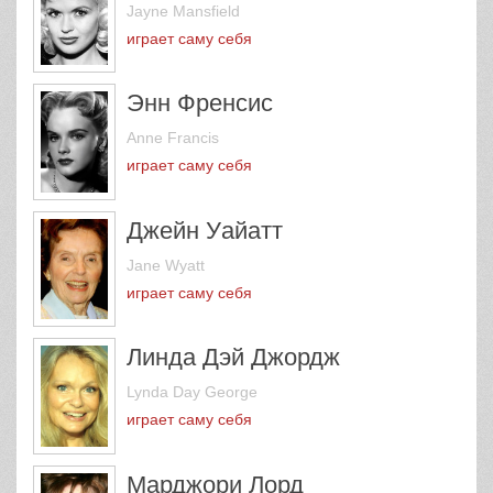
Jayne Mansfield
играет саму себя
Энн Френсис
Anne Francis
играет саму себя
Джейн Уайатт
Jane Wyatt
играет саму себя
Линда Дэй Джордж
Lynda Day George
играет саму себя
Марджори Лорд