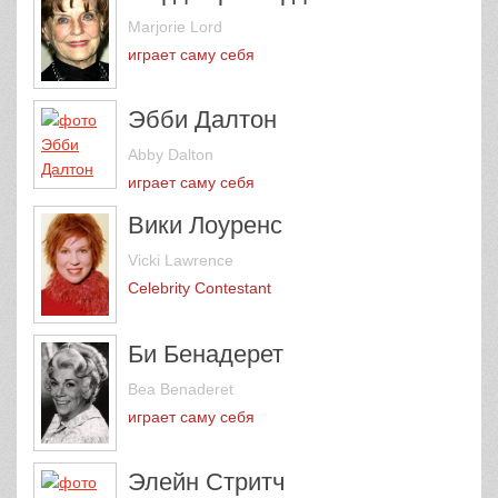
Marjorie Lord
играет саму себя
Эбби Далтон
Abby Dalton
играет саму себя
Вики Лоуренс
Vicki Lawrence
Celebrity Contestant
Би Бенадерет
Bea Benaderet
играет саму себя
Элейн Стритч