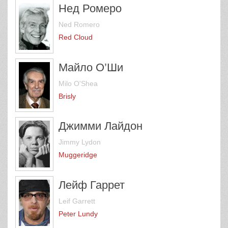
Нед Ромеро
Ned Romero
Red Cloud
Майло О’Ши
Milo O'Shea
Brisly
Джимми Лайдон
Jimmy Lydon
Muggeridge
Лейф Гаррет
Leif Garrett
Peter Lundy