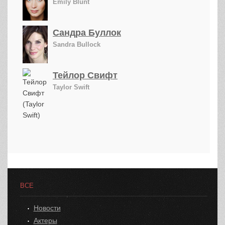
Emily Blunt
Сандра Буллок
Sandra Bullock
Тейлор Свифт
Taylor Swift
ВСЕ
Новости
Актеры