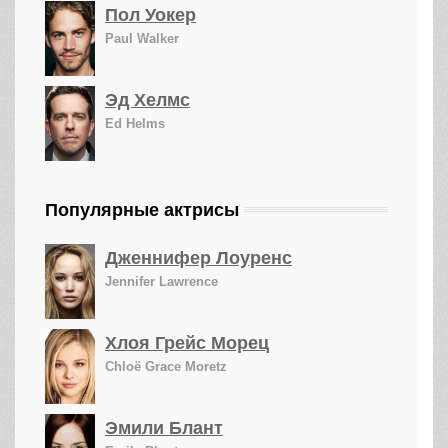
Пол Уокер
Paul Walker
Эд Хелмс
Ed Helms
Популярные актрисы
Дженнифер Лоуренс
Jennifer Lawrence
Хлоя Грейс Морец
Chloë Grace Moretz
Эмили Блант