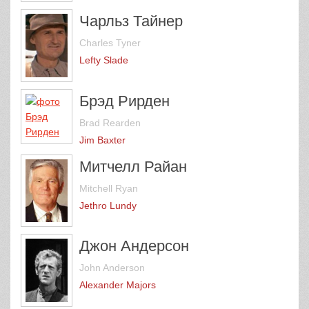
Чарльз Тайнер
Charles Tyner
Lefty Slade
Брэд Рирден
Brad Rearden
Jim Baxter
Митчелл Райан
Mitchell Ryan
Jethro Lundy
Джон Андерсон
John Anderson
Alexander Majors