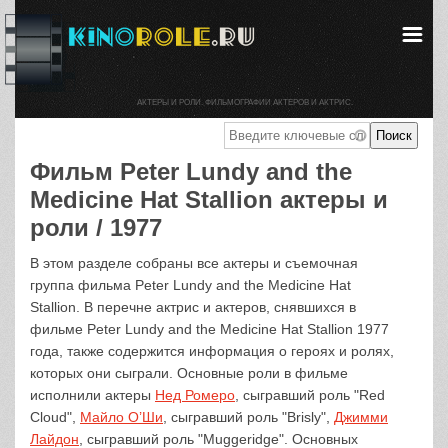
АКТЕРЫ И РОЛИ. ФИЛЬМОГРАФИИ АКТЕРОВ И АКТРИС.
Фильм Peter Lundy and the
Medicine Hat Stallion актеры и
роли / 1977
В этом разделе собраны все актеры и съемочная
группа фильма Peter Lundy and the Medicine Hat
Stallion. В перечне актрис и актеров, снявшихся в
фильме Peter Lundy and the Medicine Hat Stallion 1977
года, также содержится информация о героях и ролях,
которых они сыграли. Основные роли в фильме
исполнили актеры
Нед Ромеро
, сыгравший роль "Red
Cloud",
Майло О’Ши
, сыгравший роль "Brisly",
Джимми
Лайдон
, сыгравший роль "Muggeridge". Основных