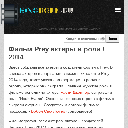
АКТЕРЫ И РОЛИ. ФИЛЬМОГРАФИИ АКТЕРОВ И АКТРИС.
Фильм Prey актеры и роли /
2014
Здесь собраны все актеры и создатели фильма Prey. В
списке актеров и актрис, снявшихся в киноленте Prey
2014 года, также указана информация о ролях и
героях, которых они сыграли. Главные мужские роли в
фильме исполнили актеры
Расти Джойнер
, сыгравший
роль "Noah Evans". Основных женских героев в фильме
сыграли актрисы . Создатели и авторы фильма:
продюсер -
Бобби Сью Лютер
(сопродюсер).
Фильмографии всех актеров, актрис и создателей
фильма Prey (2014) достпны по соответствующим