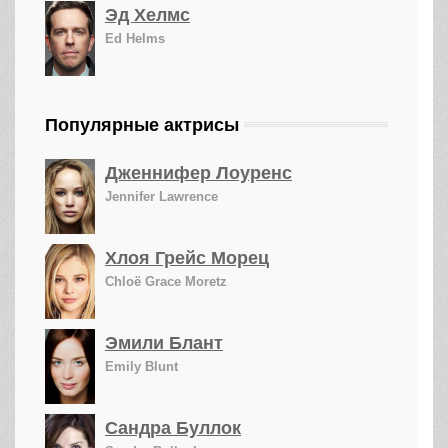
Эд Хелмс
Ed Helms
Популярные актрисы
Дженнифер Лоуренс
Jennifer Lawrence
Хлоя Грейс Морец
Chloë Grace Moretz
Эмили Блант
Emily Blunt
Сандра Буллок