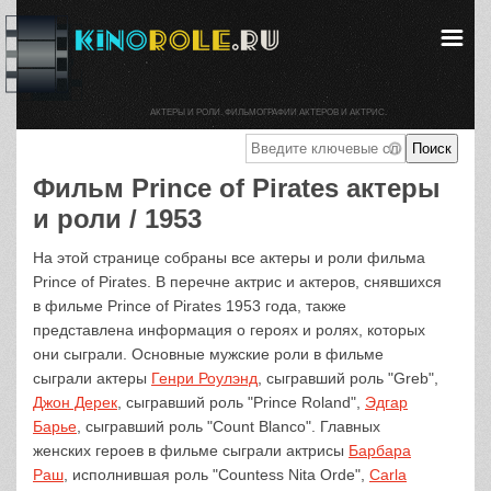
АКТЕРЫ И РОЛИ. ФИЛЬМОГРАФИИ АКТЕРОВ И АКТРИС.
Фильм Prince of Pirates актеры
и роли / 1953
На этой странице собраны все актеры и роли фильма
Prince of Pirates. В перечне актрис и актеров, снявшихся
в фильме Prince of Pirates 1953 года, также
представлена информация о героях и ролях, которых
они сыграли. Основные мужские роли в фильме
сыграли актеры
Генри Роулэнд
, сыгравший роль "Greb",
Джон Дерек
, сыгравший роль "Prince Roland",
Эдгар
Барье
, сыгравший роль "Count Blanco". Главных
женских героев в фильме сыграли актрисы
Барбара
Раш
, исполнившая роль "Countess Nita Orde",
Carla