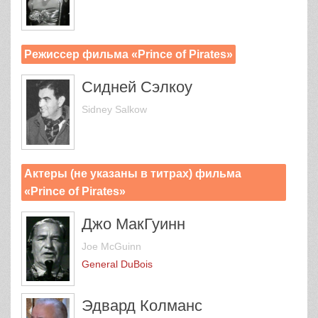
Режиссер фильма «Prince of Pirates»
Сидней Сэлкоу
Sidney Salkow
Актеры (не указаны в титрах) фильма
«Prince of Pirates»
Джо МакГуинн
Joe McGuinn
General DuBois
Эдвард Колманс