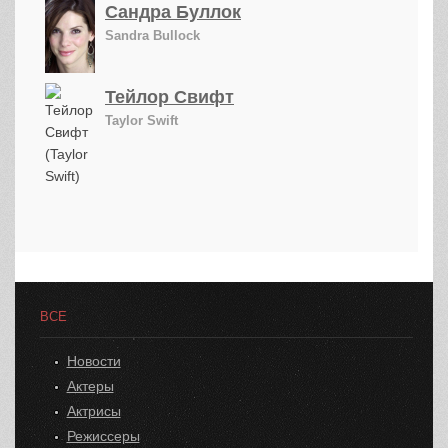
Сандра Буллок
Sandra Bullock
Тейлор Свифт
Taylor Swift
ВСЕ
Новости
Актеры
Актрисы
Режиссеры