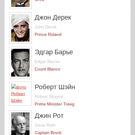
Джон Дерек
John Derek
Prince Roland
Эдгар Барье
Edgar Barrier
Count Blanco
Роберт Шэйн
Robert Shayne
Prime Minister Treeg
Джин Рот
Gene Roth
Captain Brock