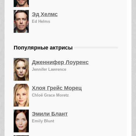
Эд Хелмс
Ed Helms
Популярные актрисы
Дженнифер Лоуренс
Jennifer Lawrence
Хлоя Грейс Морец
Chloë Grace Moretz
Эмили Блант
Emily Blunt