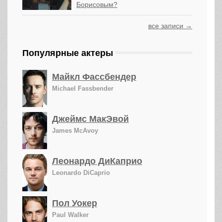
Борисовым?
все записи →
Популярные актеры
Майкл Фассбендер
Michael Fassbender
Джеймс МакЭвой
James McAvoy
Леонардо ДиКаприо
Leonardo DiCaprio
Пол Уокер
Paul Walker