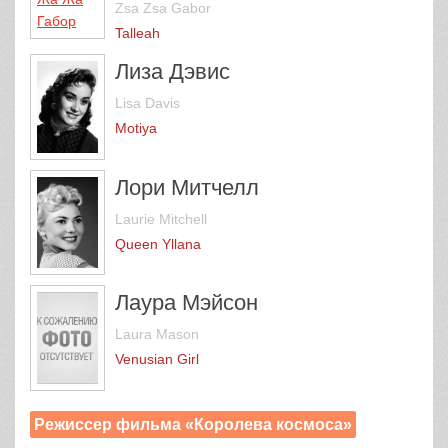
Zsa Zsa Gabor
Talleah
Лиза Дэвис
Lisa Davis
Motiya
Лори Митчелл
Laurie Mitchell
Queen Yllana
Лаура Мэйсон
Laura Mason
Venusian Girl
Режиссер фильма «Королева космоса»