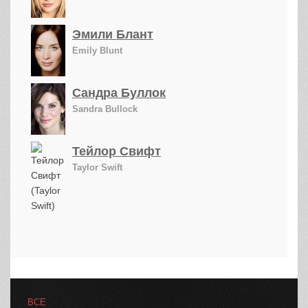
Эмили Блант
Emily Blunt
Сандра Буллок
Sandra Bullock
Тейлор Свифт
Taylor Swift
ВСЕ