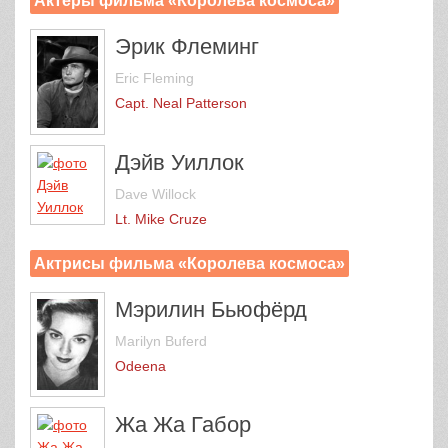
Актеры фильма «Королева космоса»
Эрик Флеминг
Eric Fleming
Capt. Neal Patterson
Дэйв Уиллок
Dave Willock
Lt. Mike Cruze
Актрисы фильма «Королева космоса»
Мэрилин Бьюфёрд
Marilyn Buferd
Odeena
Жа Жа Габор