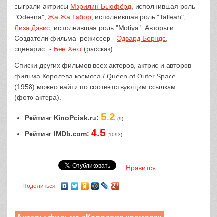
сыграли актрисы
Мэрилин Бьюфёрд
, исполнившая роль
"Odeena",
Жа Жа Габор
, исполнившая роль "Talleah",
Лиза Дэвис
, исполнившая роль "Motiya". Авторы и
Создатели фильма: режиссер -
Эдвард Берндс
,
сценарист -
Бен Хект
(рассказ).
Списки других фильмов всех актеров, актрис и авторов
фильма Королева космоса / Queen of Outer Space
(1958) можно найти по соответствующим ссылкам
(фото актера).
5.2
Рейтинг KinoPoisk.ru:
(9)
4.5
Рейтинг IMDb.com:
(1093)
Нравится
Поделиться