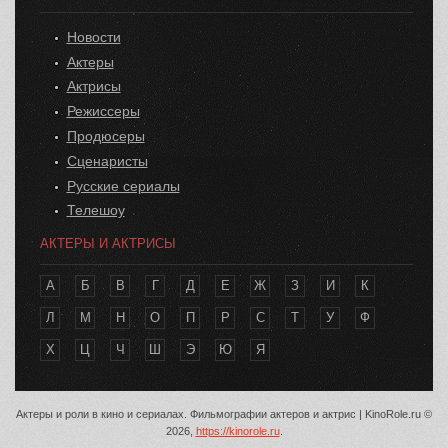
Новости
Актеры
Актрисы
Режиссеры
Продюсеры
Сценаристы
Русские сериалы
Телешоу
АКТЕРЫ И АКТРИСЫ
А
Б
В
Г
Д
Е
Ж
З
И
К
Л
М
Н
О
П
Р
С
Т
У
Ф
Х
Ц
Ч
Ш
Э
Ю
Я
Актеры и роли в кино и сериалах. Фильмографии актеров и актрис | KinoRole.ru ©
2026,
https://kinorole.ru
.