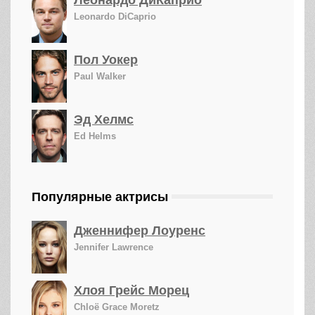
Леонардо ДиКаприо
Leonardo DiCaprio
Пол Уокер
Paul Walker
Эд Хелмс
Ed Helms
Популярные актрисы
Дженнифер Лоуренс
Jennifer Lawrence
Хлоя Грейс Морец
Chloë Grace Moretz