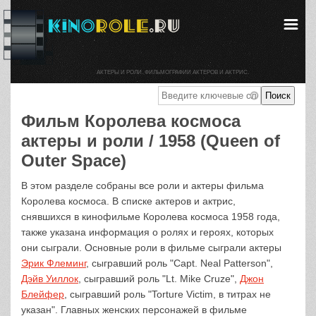
АКТЕРЫ И РОЛИ. ФИЛЬМОГРАФИИ АКТЕРОВ И АКТРИС.
Фильм Королева космоса
актеры и роли / 1958 (Queen of
Outer Space)
В этом разделе собраны все роли и актеры фильма
Королева космоса. В списке актеров и актрис,
снявшихся в кинофильме Королева космоса 1958 года,
также указана информация о ролях и героях, которых
они сыграли. Основные роли в фильме сыграли актеры
Эрик Флеминг
, сыгравший роль "Capt. Neal Patterson",
Дэйв Уиллок
, сыгравший роль "Lt. Mike Cruze",
Джон
Блейфер
, сыгравший роль "Torture Victim, в титрах не
указан". Главных женских персонажей в фильме