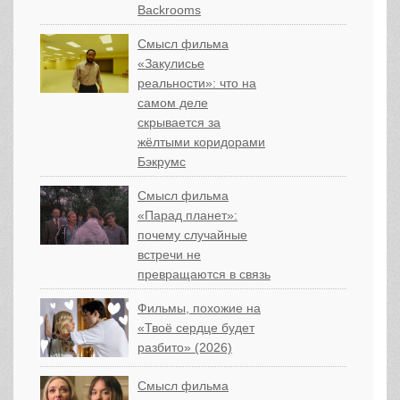
Backrooms
Смысл фильма
«Закулисье
реальности»: что на
самом деле
скрывается за
жёлтыми коридорами
Бэкрумс
Смысл фильма
«Парад планет»:
почему случайные
встречи не
превращаются в связь
Фильмы, похожие на
«Твоё сердце будет
разбито» (2026)
Смысл фильма