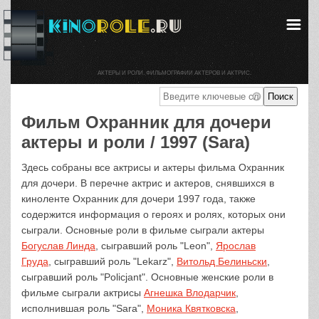
АКТЕРЫ И РОЛИ. ФИЛЬМОГРАФИИ АКТЕРОВ И АКТРИС.
Фильм Охранник для дочери
актеры и роли / 1997 (Sara)
Здесь собраны все актрисы и актеры фильма Охранник
для дочери. В перечне актрис и актеров, снявшихся в
киноленте Охранник для дочери 1997 года, также
содержится информация о героях и ролях, которых они
сыграли. Основные роли в фильме сыграли актеры
Богуслав Линда
, сыгравший роль "Leon",
Ярослав
Груда
, сыгравший роль "Lekarz",
Витольд Белиньски
,
сыгравший роль "Policjant". Основные женские роли в
фильме сыграли актрисы
Агнешка Влодарчик
,
исполнившая роль "Sara",
Моника Квятковска
,