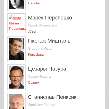
Handlarz
Марек Перепецко
Marek Perepeczko
Józef
Гжегож Мишталь
Grzegorz Mistal
Koszykarz
Цезары Пазура
Cezary Pazura
Cezary
Станислав Пенксик
Stanislaw Penksyk