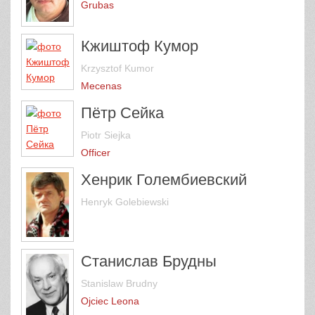
Grubas
Кжиштоф Кумор
Krzysztof Kumor
Mecenas
Пётр Сейка
Piotr Siejka
Officer
Хенрик Голембиевский
Henryk Golebiewski
Станислав Брудны
Stanislaw Brudny
Ojciec Leona