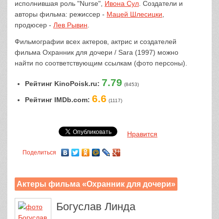
исполнившая роль "Nurse",
Ивона Сул
. Создатели и
авторы фильма: режиссер -
Мацей Шлесицки
,
продюсер -
Лев Рывин
.
Фильмографии всех актеров, актрис и создателей
фильма Охранник для дочери / Sara (1997) можно
найти по соответствующим ссылкам (фото персоны).
7.79
Рейтинг KinoPoisk.ru:
(8453)
6.6
Рейтинг IMDb.com:
(1117)
Нравится
Поделиться
Актеры фильма «Охранник для дочери»
Богуслав Линда