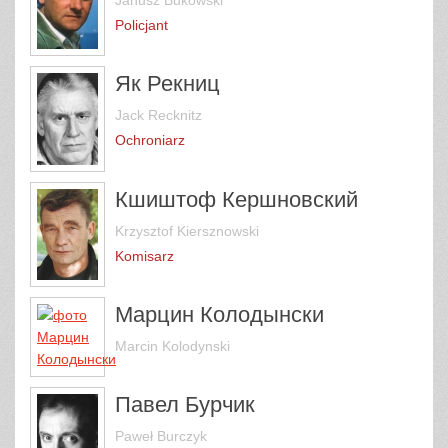
Policjant
Як Рекниц
Jack Recknitz
Ochroniarz
Кшиштоф Кершновский
Krzysztof Kiersznowski
Komisarz
Марцин Колодынски
Marcin Kolodynski
Павел Бурчик
Paweł Burczyk