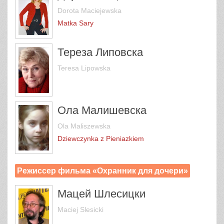
Dorota Maciejewska
Matka Sary
Тереза Липовска
Teresa Lipowska
Ола Малишевска
Ola Maliszewska
Dziewczynka z Pieniazkiem
Режиссер фильма «Охранник для дочери»
Мацей Шлесицки
Maciej Slesicki