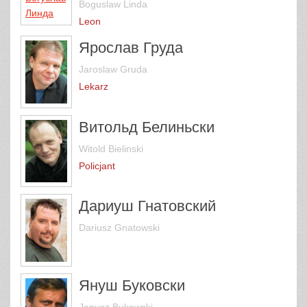
Boguslaw Linda
Leon
Ярослав Груда
Jaroslaw Gruda
Lekarz
Витольд Белиньски
Witold Bielinski
Policjant
Дариуш Гнатовский
Dariusz Gnatowski
Януш Буковски
Janusz Bukowski