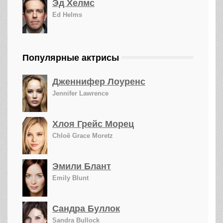
Эд Хелмс
Ed Helms
Популярные актрисы
Дженнифер Лоуренс
Jennifer Lawrence
Хлоя Грейс Морец
Chloë Grace Moretz
Эмили Блант
Emily Blunt
Сандра Буллок
Sandra Bullock