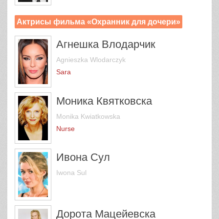
Актрисы фильма «Охранник для дочери»
Агнешка Влодарчик
Agnieszka Wlodarczyk
Sara
Моника Квятковска
Monika Kwiatkowska
Nurse
Ивона Сул
Iwona Sul
Дорота Мацейевска