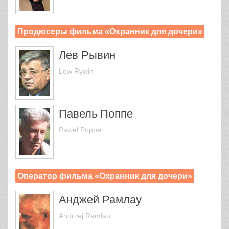
Продюсеры фильма «Охранник для дочери»
Лев Рывин
Lew Rywin
Павель Поппе
Pawel Poppe
Оператор фильма «Охранник для дочери»
Анджей Рамлау
Andrzej Ramlau