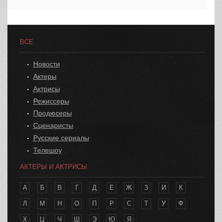
ВСЕ
Новости
Актеры
Актрисы
Режиссеры
Продюсеры
Сценаристы
Русские сериалы
Телешоу
АКТЕРЫ И АКТРИСЫ
А
Б
В
Г
Д
Е
Ж
З
И
К
Л
М
Н
О
П
Р
С
Т
У
Ф
Х
Ц
Ч
Ш
Э
Ю
Я