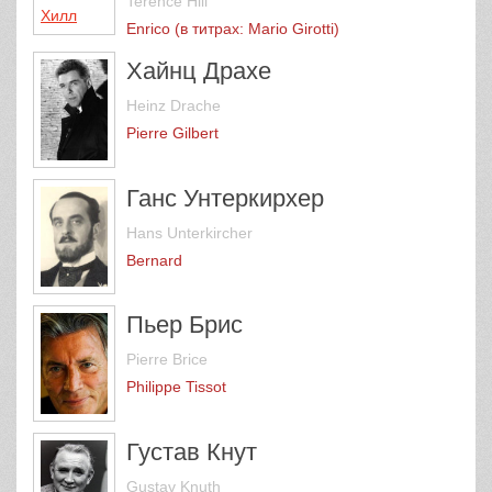
Terence Hill
Enrico (в титрах: Mario Girotti)
Хайнц Драхе
Heinz Drache
Pierre Gilbert
Ганс Унтеркирхер
Hans Unterkircher
Bernard
Пьер Брис
Pierre Brice
Philippe Tissot
Густав Кнут
Gustav Knuth