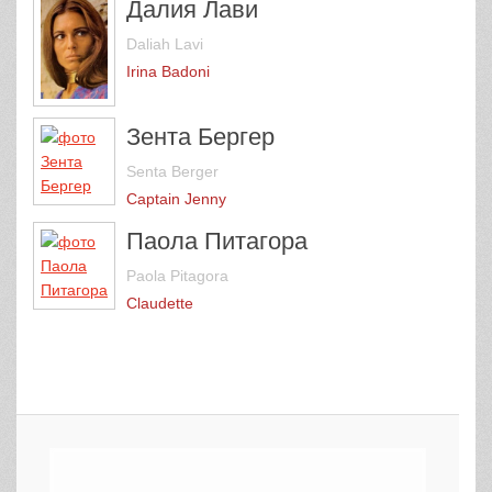
Далия Лави
Daliah Lavi
Irina Badoni
Зента Бергер
Senta Berger
Captain Jenny
Паола Питагора
Paola Pitagora
Claudette