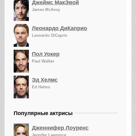
Джеймс МакЭвой
James McAvoy
Леонардо ДиКаприо
Leonardo DiCaprio
Пол Уокер
Paul Walker
Эд Хелмс
Ed Helms
Популярные актрисы
Дженнифер Лоуренс
Jennifer Lawrence