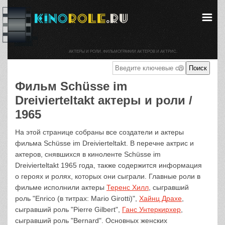
АКТЕРЫ И РОЛИ. ФИЛЬМОГРАФИИ АКТЕРОВ И АКТРИС.
Фильм Schüsse im
Dreivierteltakt актеры и роли /
1965
На этой странице собраны все создатели и актеры
фильма Schüsse im Dreivierteltakt. В перечне актрис и
актеров, снявшихся в киноленте Schüsse im
Dreivierteltakt 1965 года, также содержится информация
о героях и ролях, которых они сыграли. Главные роли в
фильме исполнили актеры
Теренс Хилл
, сыгравший
роль "Enrico (в титрах: Mario Girotti)",
Хайнц Драхе
,
сыгравший роль "Pierre Gilbert",
Ганс Унтеркирхер
,
сыгравший роль "Bernard". Основных женских