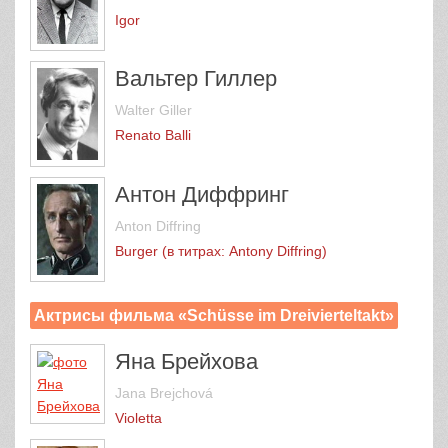
Igor
Вальтер Гиллер
Walter Giller
Renato Balli
Антон Диффринг
Anton Diffring
Burger (в титрах: Antony Diffring)
Актрисы фильма «Schüsse im Dreivierteltakt»
Яна Брейхова
Jana Brejchová
Violetta