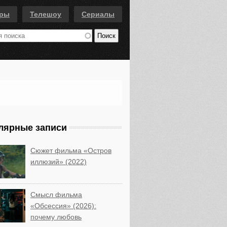
еры
Телешоу
Сериалы
лярные записи
Сюжет фильма «Остров
иллюзий» (2022)
Смысл фильма
«Обсессия» (2026):
почему любовь