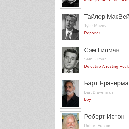
Тайлер МакВе
Tyler McVey
Reporter
Сэм Гилман
Sam Gilman
Detective Arresting Rock
Барт Брэверма
Bart Braverman
Boy
Роберт Истон
Robert Easton