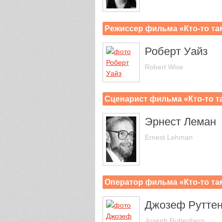
Режиссер фильма «Кто-то та
Роберт Уайз
Robert Wise
Сценарист фильма «Кто-то т
Эрнест Леман
Ernest Lehman
Оператор фильма «Кто-то та
Джозеф Руттен
Joseph Ruttenberg