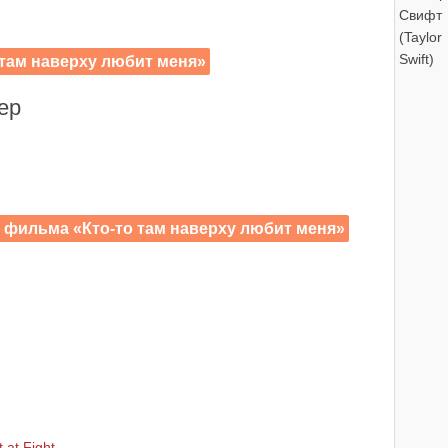
там наверху любит меня»
ер
) фильма «Кто-то там наверху любит меня»
 at Fight