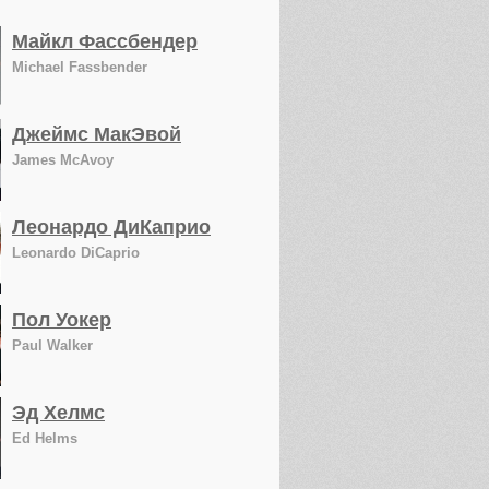
Майкл Фассбендер
Michael Fassbender
Джеймс МакЭвой
James McAvoy
Леонардо ДиКаприо
Leonardo DiCaprio
Пол Уокер
Paul Walker
Эд Хелмс
Ed Helms