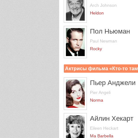
Arch Johnson
Heldon
Пол Ньюман
Paul Newman
Rocky
Актрисы фильма «Кто-то там
Пьер Анджели
Pier Angeli
Norma
Айлин Хекарт
Eileen Heckart
Ma Barbella