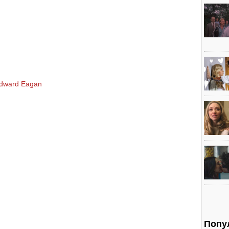
н
Edward Eagan
Попу