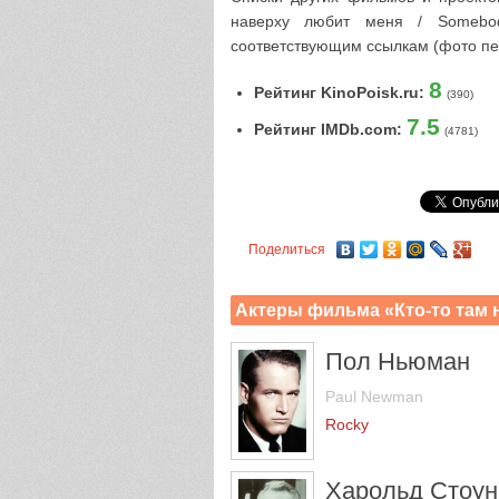
наверху любит меня / Somebo
соответствующим ссылкам (фото пе
8
Рейтинг KinoPoisk.ru:
(390)
7.5
Рейтинг IMDb.com:
(4781)
Поделиться
Актеры фильма «Кто-то там 
Пол Ньюман
Paul Newman
Rocky
Харольд Стоун