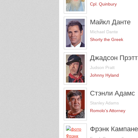
Cpl. Quinbury
Майкл Данте
Michael Dante
Shorty the Greek
Джадсон Прэтт
Judson Pratt
Johnny Hyland
Стэнли Адамс
Stanley Adams
Romolo's Attorney
Фрэнк Кампан