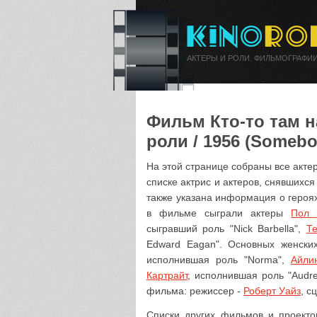
АКТЕРЫ И РОЛИ. ФИЛЬМОГРАФИИ
Фильм Кто-то там н
роли / 1956 (Somebo
На этой странице собраны все акте
списке актрис и актеров, снявшихся
также указана информация о героях
в фильме сыграли актеры
Пол 
сыгравший роль "Nick Barbella",
Т
Edward Eagan". Основных женск
исполнившая роль "Norma",
Айли
Картрайт
, исполнившая роль "Audre
фильма: режиссер -
Роберт Уайз
, с
Списки других фильмов и проектов