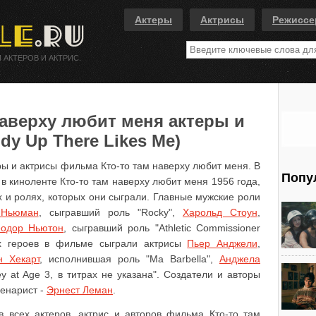
Актеры
Актрисы
Режисс
 АКТЕРОВ И АКТРИС.
аверху любит меня актеры и
dy Up There Likes Me)
ры и актрисы фильма Кто-то там наверху любит меня. В
Попу
 в киноленте Кто-то там наверху любит меня 1956 года,
 и ролях, которых они сыграли. Главные мужские роли
Ньюман
, сыгравший роль "Rocky",
Харольд Стоун
,
еодор Ньютон
, сыгравший роль "Athletic Commissioner
их героев в фильме сыграли актрисы
Пьер Анджели
,
н Хекарт
, исполнившая роль "Ma Barbella",
Анджела
y at Age 3, в титрах не указана". Создатели и авторы
ценарист -
Эрнест Леман
.
 всех актеров, актрис и авторов фильма Кто-то там