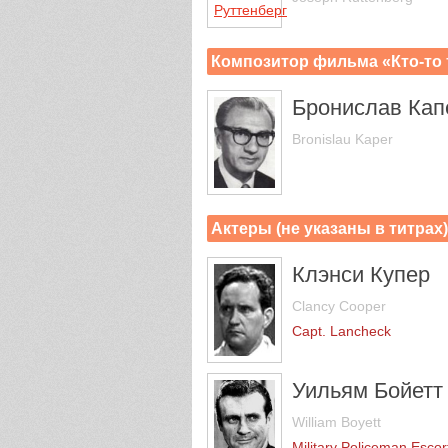
Композитор фильма «Кто-то 
Бронислав Кап
Bronislau Kaper
Актеры (не указаны в титрах
Клэнси Купер
Clancy Cooper
Capt. Lancheck
Уильям Бойетт
William Boyett
Military Policeman Escort