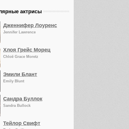
лярные актрисы
Дженнифер Лоуренс
Jennifer Lawrence
Хлоя Грейс Морец
Chloë Grace Moretz
Эмили Блант
Emily Blunt
Сандра Буллок
Sandra Bullock
Тейлор Свифт