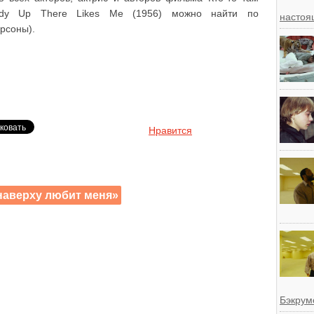
dy Up There Likes Me (1956) можно найти по
настоя
рсоны).
Нравится
наверху любит меня»
Бэкрум