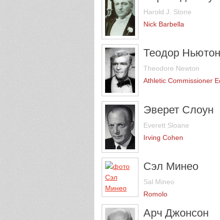
Harold J. Stone
Nick Barbella
Теодор Ньюто
Theodore Newton
Athletic Commissioner 
Эверет Слоун
Everett Sloane
Irving Cohen
Сэл Минео
Sal Mineo
Romolo
Арч Джонсон