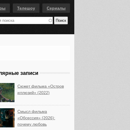
еры
Телешоу
Сериалы
лярные записи
Сюжет фильма «Остров
иллюзий» (2022)
Смысл фильма
«Обсессия» (2026):
почему любовь