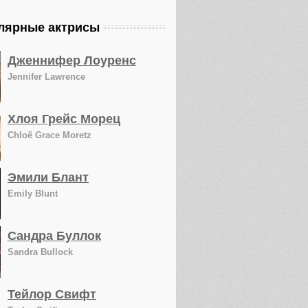
лярные актрисы
Дженнифер Лоуренс
Jennifer Lawrence
Хлоя Грейс Морец
Chloë Grace Moretz
Эмили Блант
Emily Blunt
Сандра Буллок
Sandra Bullock
Тейлор Свифт