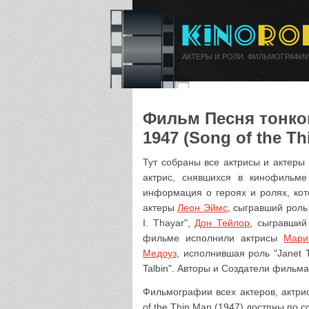
АКТЕРЫ И РОЛИ. ФИЛЬМОГРАФИИ
Фильм Песня тонког
1947 (Song of the Th
Тут собраны все актрисы и актеры
актрис, снявшихся в кинофильме
информация о героях и ролях, ко
актеры
Леон Эймс
, сыгравший роль "
I. Thayar",
Дон Тейлор
, сыгравший
фильме исполнили актрисы
Мари
Медоуз
, исполнившая роль "Janet 
Talbin". Авторы и Создатели фильма
Фильмографии всех актеров, актри
of the Thin Man (1947) достпны по 