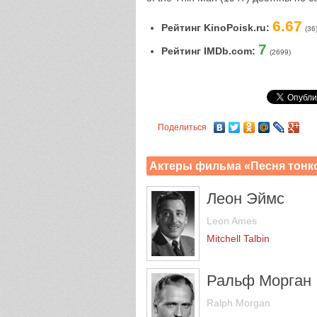
6.67
Рейтинг KinoPoisk.ru:
(36
7
Рейтинг IMDb.com:
(2699)
Поделиться
Актеры фильма «Песня тонко
Леон Эймс
Leon Ames
Mitchell Talbin
Ральф Морган
Ralph Morgan