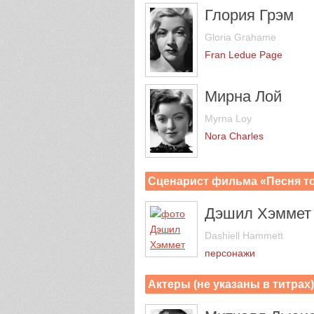
Глория Грэм
Gloria Grahame
Fran Ledue Page
Мирна Лой
Myrna Loy
Nora Charles
Сценарист фильма «Песня то
Дэшил Хэммет
Dashiell Hammett
персонажи
Актеры (не указаны в титрах