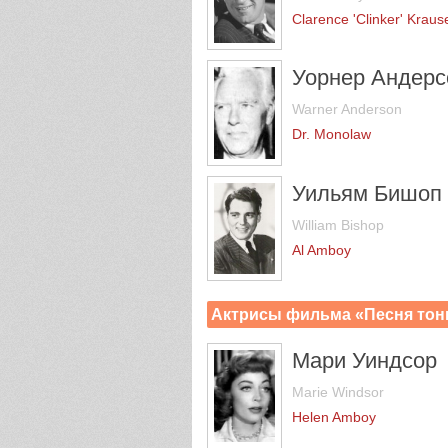
Clarence 'Clinker' Kraus
Уорнер Андерс
Warner Anderson
Dr. Monolaw
Уильям Бишоп
William Bishop
Al Amboy
Актрисы фильма «Песня тон
Мари Уиндсор
Marie Windsor
Helen Amboy