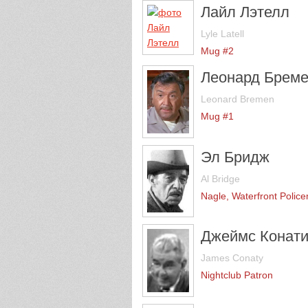
Лайл Лэтелл
Lyle Latell
Mug #2
Леонард Брем
Leonard Bremen
Mug #1
Эл Бридж
Al Bridge
Nagle, Waterfront Polic
Джеймс Конат
James Conaty
Nightclub Patron