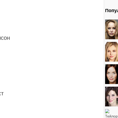
Попу
исон
ст