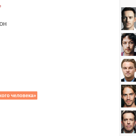
e
он
кого человека»