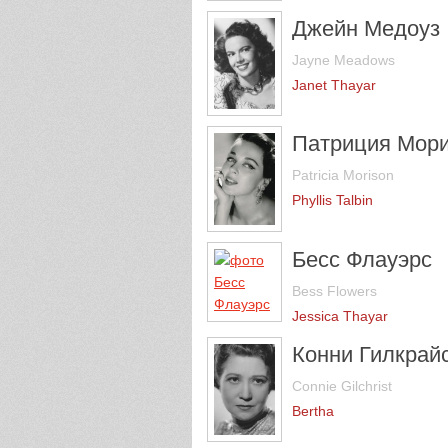
Джейн Медоуз
Jayne Meadows
Janet Thayar
Патриция Мор
Patricia Morison
Phyllis Talbin
Бесс Флауэрс
Bess Flowers
Jessica Thayar
Конни Гилкрай
Connie Gilchrist
Bertha