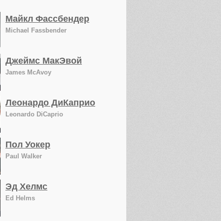
Майкл Фассбендер
Michael Fassbender
Джеймс МакЭвой
James McAvoy
Леонардо ДиКаприо
Leonardo DiCaprio
Пол Уокер
Paul Walker
Эд Хелмс
Ed Helms