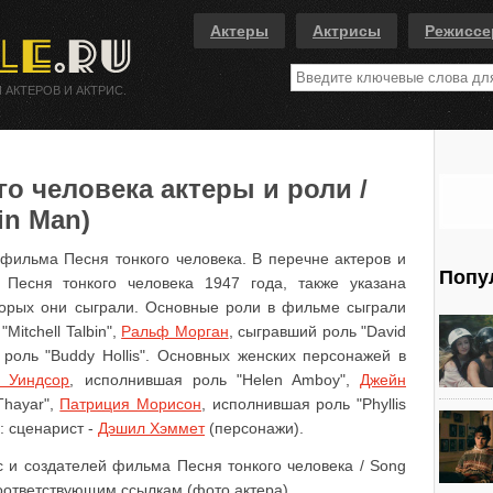
Актеры
Актрисы
Режисс
 АКТЕРОВ И АКТРИС.
о человека актеры и роли /
in Man)
 фильма Песня тонкого человека. В перечне актеров и
Попу
 Песня тонкого человека 1947 года, также указана
торых они сыграли. Основные роли в фильме сыграли
Mitchell Talbin",
Ральф Морган
, сыгравший роль "David
 роль "Buddy Hollis". Основных женских персонажей в
 Уиндсор
, исполнившая роль "Helen Amboy",
Джейн
Thayar",
Патриция Морисон
, исполнившая роль "Phyllis
: сценарист -
Дэшил Хэммет
(персонажи).
с и создателей фильма Песня тонкого человека / Song
соответствующим ссылкам (фото актера).