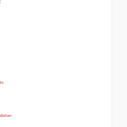
с
ht
allahan