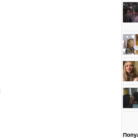
л
Попу