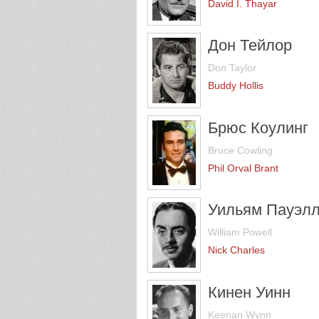
David I. Thayar
Дон Тейлор
Don Taylor
Buddy Hollis
Брюс Коулинг
Bruce Cowling
Phil Orval Brant
Уильям Пауэл
William Powell
Nick Charles
Кинен Уинн
Keenan Wynn