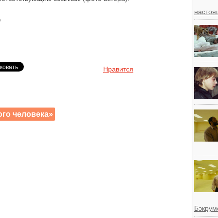
настоя
)
Нравится
го человека»
Бэкрум