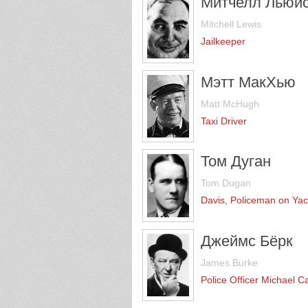
Митчелл Льюи
Mitchell Lewis
Jailkeeper
Мэтт МакХью
Matt McHugh
Taxi Driver
Том Дуган
Tom Dugan
Davis, Policeman on Yac
Джеймс Бёрк
James Burke
Police Officer Michael C