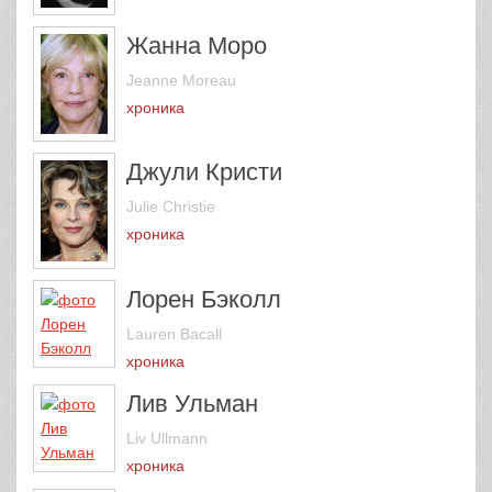
Жанна Моро
Jeanne Moreau
хроника
Джули Кристи
Julie Christie
хроника
Лорен Бэколл
Lauren Bacall
хроника
Лив Ульман
Liv Ullmann
хроника