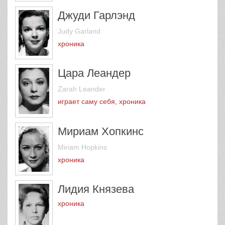
Джуди Гарлэнд
Judy Garland
хроника
Цара Леандер
Zarah Leander
играет саму себя, хроника
Мириам Хопкинс
Miriam Hopkins
хроника
Лидия Князева
хроника