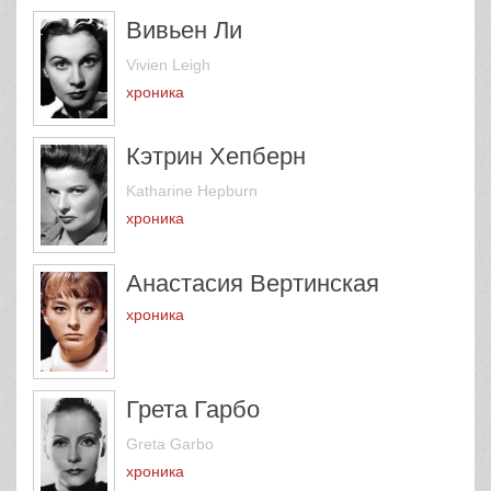
Вивьен Ли
Vivien Leigh
хроника
Кэтрин Хепберн
Katharine Hepburn
хроника
Анастасия Вертинская
хроника
Грета Гарбо
Greta Garbo
хроника