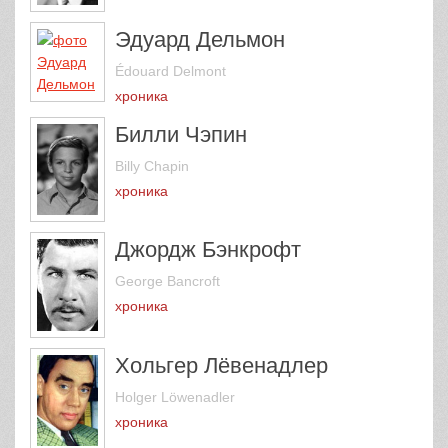
Эдуард Дельмон
Édouard Delmont
хроника
Билли Чэпин
Billy Chapin
хроника
Джордж Бэнкрофт
George Bancroft
хроника
Хольгер Лёвенадлер
Holger Löwenadler
хроника