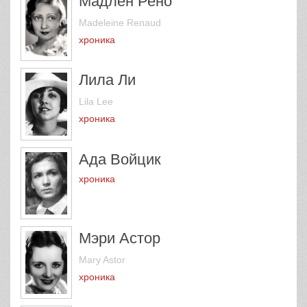
Мадлен Рено
Madeleine Renaud
хроника
Лила Ли
Lila Lee
хроника
Ада Войцик
хроника
Мэри Астор
Mary Astor
хроника