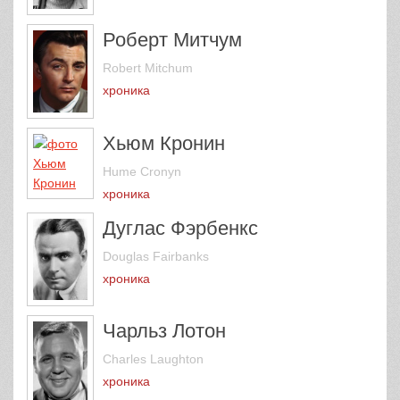
Роберт Митчум
Robert Mitchum
хроника
Хьюм Кронин
Hume Cronyn
хроника
Дуглас Фэрбенкс
Douglas Fairbanks
хроника
Чарльз Лотон
Charles Laughton
хроника