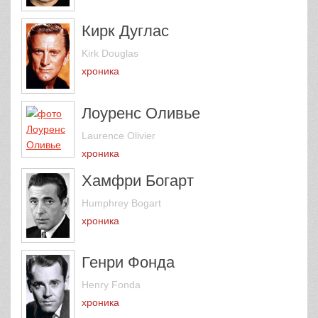
Кирк Дуглас
Kirk Douglas
хроника
Лоуренс Оливье
Laurence Olivier
хроника
Хамфри Богарт
Humphrey Bogart
хроника
Генри Фонда
Henry Fonda
хроника