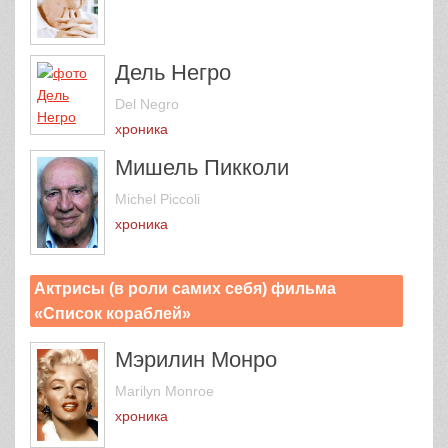
Дель Негро
Del Negro
хроника
Мишель Пикколи
Michel Piccoli
хроника
Актрисы (в роли самих себя) фильма
«Список кораблей»
Мэрилин Монро
Marilyn Monroe
хроника