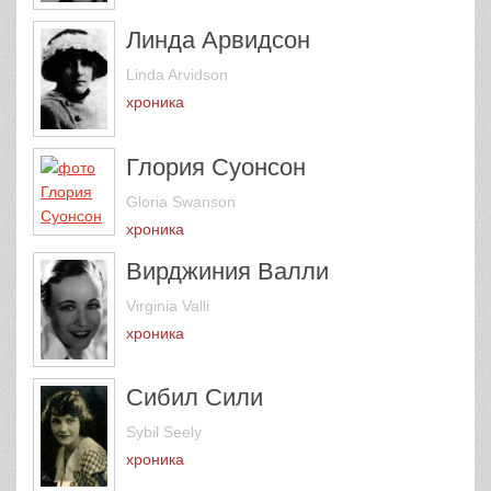
Линда Арвидсон
Linda Arvidson
хроника
Глория Суонсон
Gloria Swanson
хроника
Вирджиния Валли
Virginia Valli
хроника
Сибил Сили
Sybil Seely
хроника