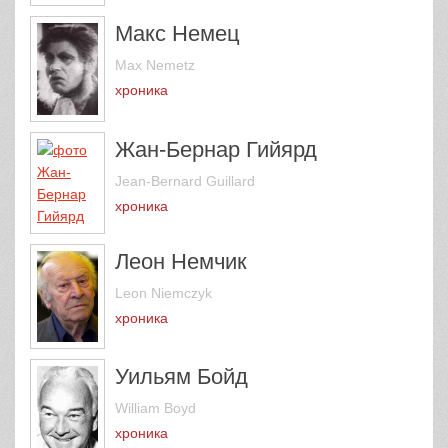
Макс Немец
Max Nemetz
хроника
Жан-Бернар Гийярд
Jean-Bernard Guillard
хроника
Леон Немчик
Leon Niemczyk
хроника
Уильям Бойд
William Boyd
хроника