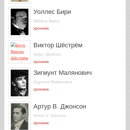
Уоллес Бири
Wallace Beery
хроника
Виктор Шёстрём
Victor Sjöström
хроника
Зигмунт Малянович
Zygmunt Malanowicz
хроника
Артур В. Джонсон
Arthur V. Johnson
хроника