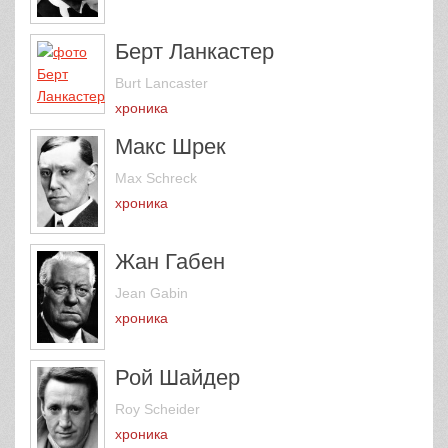
Берт Ланкастер
Burt Lancaster
хроника
Макс Шрек
Max Schreck
хроника
Жан Габен
Jean Gabin
хроника
Рой Шайдер
Roy Scheider
хроника