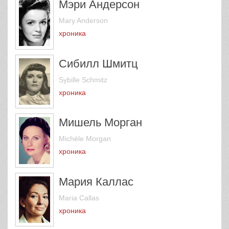
Мэри Андерсон
Mary Anderson
хроника
Сибилл Шмитц
Sybille Schmitz
хроника
Мишель Морган
Michèle Morgan
хроника
Мария Каллас
Maria Callas
хроника