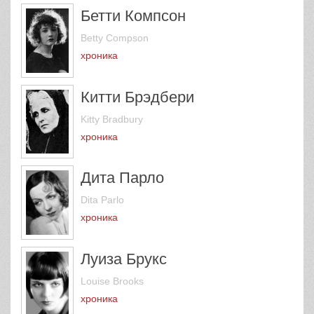
Бетти Компсон
Betty Compson
хроника
Китти Брэдбери
Kitty Bradbury
хроника
Дита Парло
Dita Parlo
хроника
Луиза Брукс
Louise Brooks
хроника