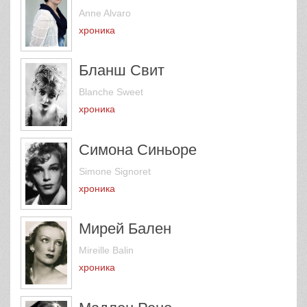
Anne Alvaro
хроника
Бланш Свит
Blanche Sweet
хроника
Симона Синьоре
Simone Signoret
хроника
Мирей Бален
Mireille Balin
хроника