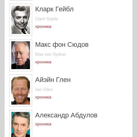
Кларк Гейбл
Clark Gable
хроника
Макс фон Сюдов
Max von Sydow
хроника
Айэйн Глен
Iain Glen
хроника
Александр Абдулов
хроника