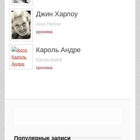
Джин Харлоу
Jean Harlow
хроника
Кароль Андре
Carole André
хроника
Популярные записи