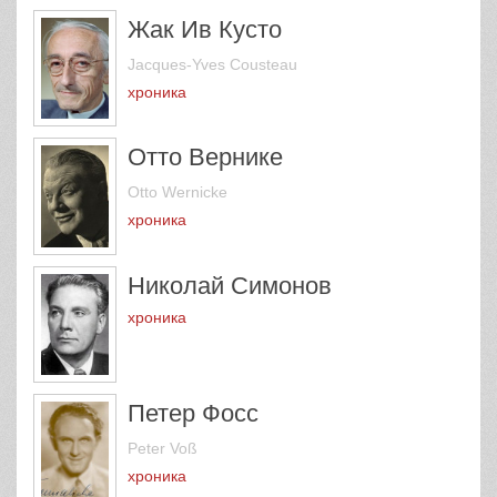
Жак Ив Кусто
Jacques-Yves Cousteau
хроника
Отто Вернике
Otto Wernicke
хроника
Николай Симонов
хроника
Петер Фосс
Peter Voß
хроника