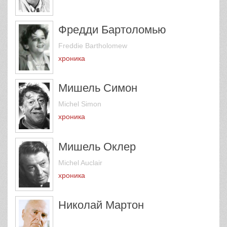
Фредди Бартоломью
Freddie Bartholomew
хроника
Мишель Симон
Michel Simon
хроника
Мишель Оклер
Michel Auclair
хроника
Николай Мартон