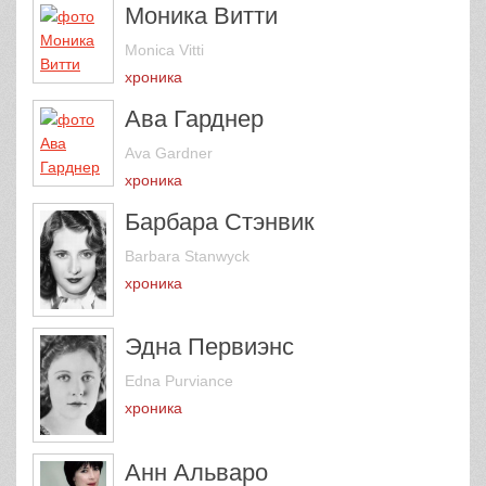
Моника Витти
Monica Vitti
хроника
Ава Гарднер
Ava Gardner
хроника
Барбара Стэнвик
Barbara Stanwyck
хроника
Эдна Первиэнс
Edna Purviance
хроника
Анн Альваро