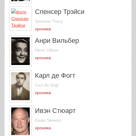
Спенсер Трэйси
Spencer Tracy
хроника
Анри Вильбер
Henri Vilbert
хроника
Карл де Фогт
Carl de Vogt
хроника
Ивэн Стюарт
Ewan Stewart
хроника