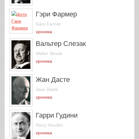
Гэри Фармер
Gary Farmer
хроника
Вальтер Слезак
Walter Slezak
хроника
Жан Дасте
Jean Dasté
хроника
Гарри Гудини
Harry Houdini
хроника