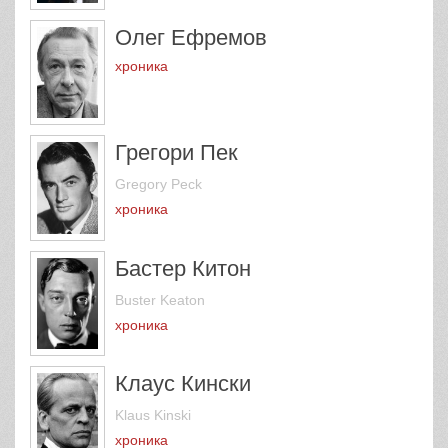
Олег Ефремов
хроника
Грегори Пек
Gregory Peck
хроника
Бастер Китон
Buster Keaton
хроника
Клаус Кински
Klaus Kinski
хроника