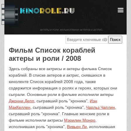
АКТЕРЫ И РОЛИ. ФИЛЬМОГРАФИИ АКТЕРОВ И АКТРИС.
Фильм Список кораблей
актеры и роли / 2008
Здесь собраны все актрисы и актеры фильма Список
кораблей. В списке актеров и актрис, снявшихся в
киноленте Список кораблей 2008 года, также
содержится информация о ролях и героях, которых они
сыграли. Основные роли в фильме исполнили актеры
Джонни Депп
, сыгравший роль "хроника",
Иэн
МакКеллен
, сыгравший роль "хроника",
Чарльз Чаплин
,
сыгравший роль "хроника". Главные женские роли в
фильме исполнили актрисы
Мэрилин Монро
,
исполнившая роль "хроника",
Вивьен Ли
, исполнившая