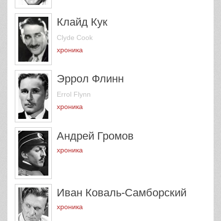
Клайд Кук
Clyde Cook
хроника
Эррол Флинн
Errol Flynn
хроника
Андрей Громов
хроника
Иван Коваль-Самборский
хроника