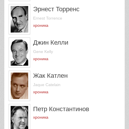
Эрнест Торренс
Ernest Torrence
хроника
Джин Келли
Gene Kelly
хроника
Жак Катлен
Jaque Catelain
хроника
Петр Константинов
хроника