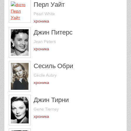
Перл Уайт
Pearl White
хроника
Джин Питерс
Jean Peters
хроника
Сесиль Обри
Cécile Aubry
хроника
Джин Тирни
Gene Tierney
хроника