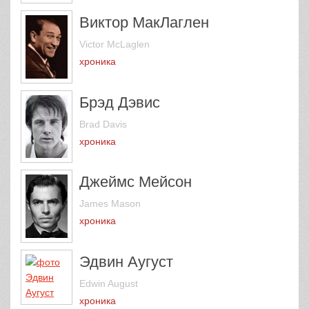
Виктор МакЛаглен
Victor McLaglen
хроника
Брэд Дэвис
Brad Davis
хроника
Джеймс Мейсон
James Mason
хроника
Эдвин Аугуст
Edwin August
хроника