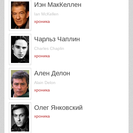
Иэн МакКеллен
Ian McKellen
хроника
Чарльз Чаплин
Charles Chaplin
хроника
Ален Делон
Alain Delon
хроника
Олег Янковский
хроника