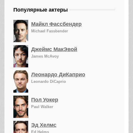
Популярные актеры
Майкл Фассбендер
Michael Fassbender
Джеймс МакЭвой
James McAvoy
Леонардо ДиКаприо
Leonardo DiCaprio
Пол Уокер
Paul Walker
Эд Хелмс
Ed Helms