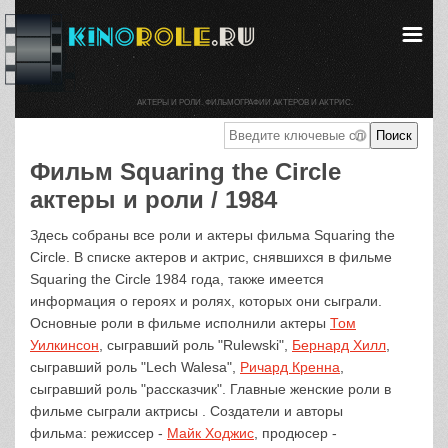
АКТЕРЫ И РОЛИ. ФИЛЬМОГРАФИИ АКТЕРОВ И АКТРИС.
Фильм Squaring the Circle
актеры и роли / 1984
Здесь собраны все роли и актеры фильма Squaring the
Circle. В списке актеров и актрис, снявшихся в фильме
Squaring the Circle 1984 года, также имеется
информация о героях и ролях, которых они сыграли.
Основные роли в фильме исполнили актеры
Том
Уилкинсон
, сыгравший роль "Rulewski",
Бернард Хилл
,
сыгравший роль "Lech Walesa",
Ричард Кренна
,
сыгравший роль "рассказчик". Главные женские роли в
фильме сыграли актрисы . Создатели и авторы
фильма: режиссер -
Майк Ходжис
, продюсер -