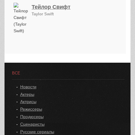
Тейлор Свифт
Taylor Swift
ВСЕ
Новости
Актеры
Актрисы
Режиссеры
Продюсеры
Сценаристы
Русские сериалы