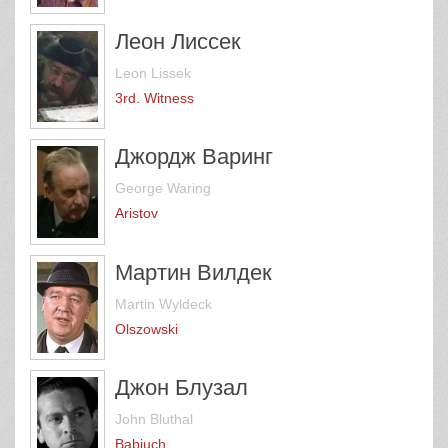
Леон Лиссек
Leon Lissek
3rd. Witness
Джордж Варинг
George Waring
Aristov
Мартин Вилдек
Martin Wyldeck
Olszowski
Джон Блузал
John Bluthal
Babiuch