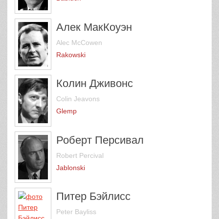
Алек МакКоуэн
Alec McCowen
Rakowski
Колин Дживонс
Colin Jeavons
Glemp
Роберт Персивал
Robert Percival
Jablonski
Питер Бэйлисс
Peter Bayliss