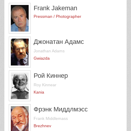
Frank Jakeman
Pressman / Photographer
Джонатан Адамс
Jonathan Adams
Gwiazda
Рой Киннер
Roy Kinnear
Kania
Фрэнк Миддлмэсс
Frank Middlemass
Brezhnev