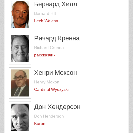
Бернард Хилл
Bernard Hill
Lech Walesa
Ричард Кренна
Richard Crenna
рассказчик
Хенри Моксон
Henry Moxon
Cardinal Wyozyski
Дон Хендерсон
Don Henderson
Kuron