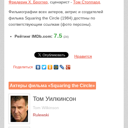
Фредерик Х. Броггер
, сценарист -
Том Стоппард
.
Фильмографии всех актеров, актрис и создателей
фильма Squaring the Circle (1984) достпны по
соответствующим ссылкам (фото персоны).
7.5
Рейтинг IMDb.com:
(24)
Нравится
Поделиться
Актеры фильма «Squaring the Circle»
Том Уилкинсон
Tom Wilkinson
Rulewski