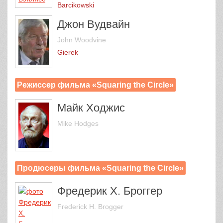
Barcikowski
Джон Вудвайн
John Woodvine
Gierek
Режиссер фильма «Squaring the Circle»
Майк Ходжис
Mike Hodges
Продюсеры фильма «Squaring the Circle»
Фредерик Х. Броггер
Frederick H. Brogger