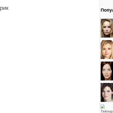
рик
Попу