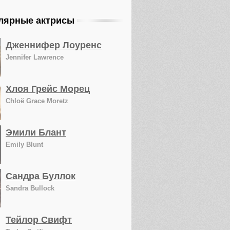
лярные актрисы
Дженнифер Лоуренс
Jennifer Lawrence
Хлоя Грейс Морец
Chloë Grace Moretz
Эмили Блант
Emily Blunt
Сандра Буллок
Sandra Bullock
Тейлор Свифт