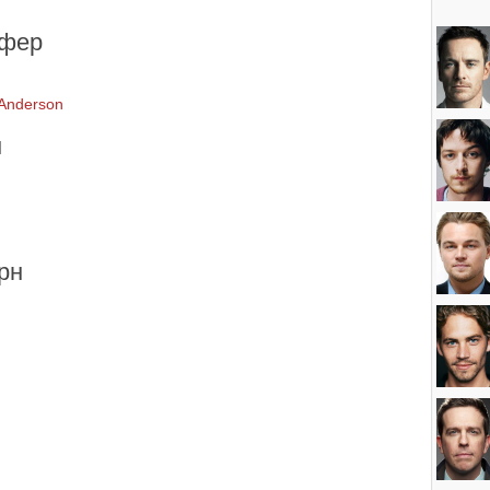
офер
 Anderson
н
рн