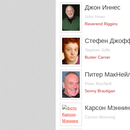
Джон Иннес
John Innes
Reverend Riggins
Стефен Джоф
Stephen Joffe
Buster Carver
Питер МакНей
Peter MacNeill
Sonny Brautigan
Карсон Мэннин
Carson Manning