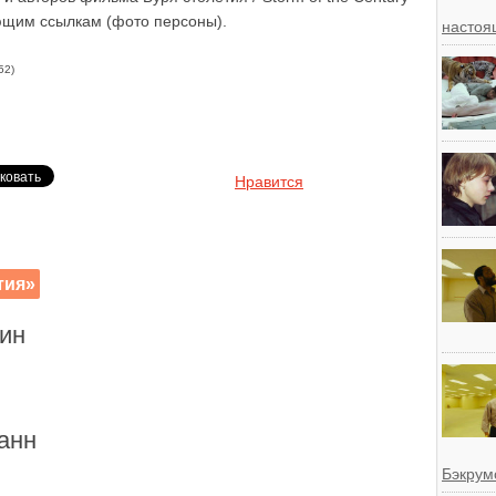
ующим ссылкам (фото персоны).
настоя
52)
Нравится
тия»
ин
анн
Бэкрум