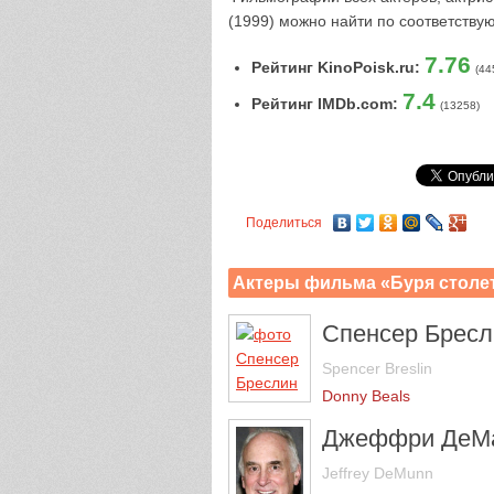
(1999) можно найти по соответств
7.76
Рейтинг KinoPoisk.ru:
(44
7.4
Рейтинг IMDb.com:
(13258)
Поделиться
Актеры фильма «Буря столе
Спенсер Бресл
Spencer Breslin
Donny Beals
Джеффри ДеМ
Jeffrey DeMunn