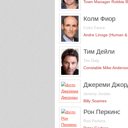
Town Manager Robbie B
Колм Фиор
Colm Feore
Andre Linoge (Human &
Тим Дейли
Tim Daly
Constable Mike Anderso
Джереми Джор
Jeremy Jordan
Billy Soames
Рон Перкинс
Ron Perkins
Peter Godsoe