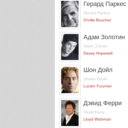
Герард Паркес
Gerard Parkes
Orville Boucher
Адам Золотин
Adam Zolotin
Davey Hopewell
Шон Дойл
Shawn Doyle
Lucien Fournier
Дэвид Ферри
David Ferry
Lloyd Wishman