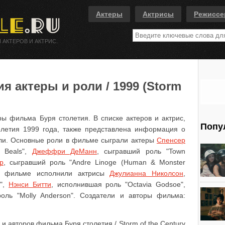
Актеры
Актрисы
Режисс
 АКТЕРОВ И АКТРИС.
я актеры и роли / 1999 (Storm
ры фильма Буря столетия. В списке актеров и актрис,
Попу
летия 1999 года, также представлена информация о
али. Основные роли в фильме сыграли актеры
Спенсер
 Beals",
Джеффри ДеМанн
, сыгравший роль "Town
р
, сыгравший роль "Andre Linoge (Human & Monster
 в фильме исполнили актрисы
Джулианна Николсон
,
s",
Нэнси Битти
, исполнившая роль "Octavia Godsoe",
оль "Molly Anderson". Создатели и авторы фильма:
и авторов фильма Буря столетия / Storm of the Century