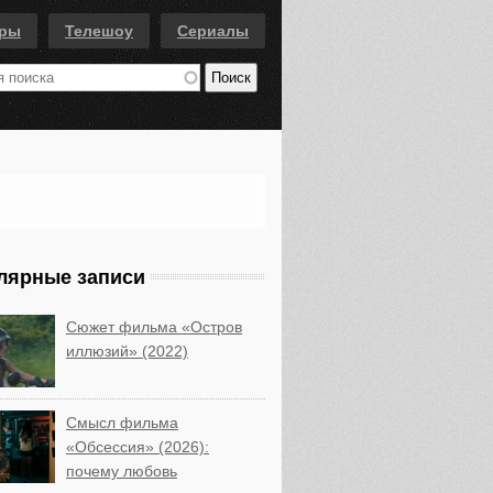
еры
Телешоу
Сериалы
лярные записи
Сюжет фильма «Остров
иллюзий» (2022)
Смысл фильма
«Обсессия» (2026):
почему любовь