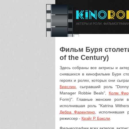
АКТЕРЫ И РОЛИ. ФИЛЬМОГРАФИИ
Фильм Буря столети
of the Century)
Здесь собраны все актрисы и акте
снявшихся в кинофильме Буря сто
героях и ролях, которых они сыгр
Бреслин
, сыгравший роль "Donny
Manager Robbie Beals",
Колм Фио
Form)". Главные женские роли
исполнившая роль "Katrina Wither
Дебра Фарентино
, исполнившая р
режиссер -
Крэйг Р. Бэксли
.
Фильмографии всех актеров, актрис 