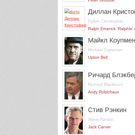
Диллан Крист
Dyllan Christopher
Ralph Emerick 'Ralphie'
Майкл Коупме
Michael Copeman
Upton Bell
Ричард Блэкбе
Richard Blackburn
Andy Robichaux
Стив Рэнкин
Steve Rankin
Jack Carver