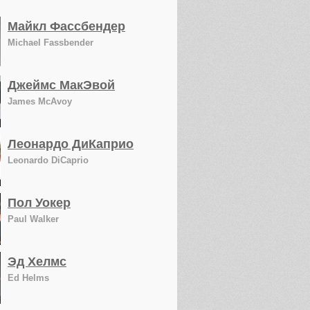
Майкл Фассбендер
Michael Fassbender
Джеймс МакЭвой
James McAvoy
Леонардо ДиКаприо
Leonardo DiCaprio
Пол Уокер
Paul Walker
Эд Хелмс
Ed Helms