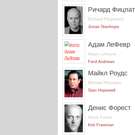
Ричард Фицпат
Richard Fitzpatrick
Jonas Stanhope
Адам ЛеФевр
Adam LeFevre
Ferd Andrews
Майкл Роудс
Michael Rhoades
Stan Hopewell
Денис Форест
Denis Forest
Kirk Freeman