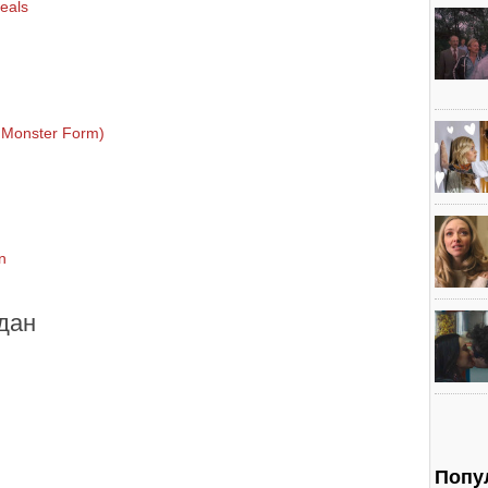
eals
 Monster Form)
n
дан
Попу