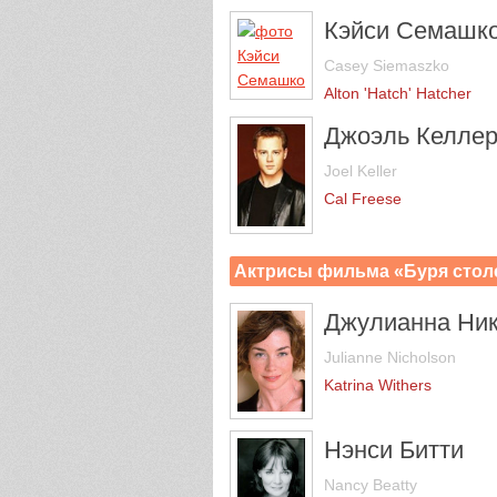
Кэйси Семашк
Casey Siemaszko
Alton 'Hatch' Hatcher
Джоэль Келле
Joel Keller
Cal Freese
Актрисы фильма «Буря стол
Джулианна Ни
Julianne Nicholson
Katrina Withers
Нэнси Битти
Nancy Beatty