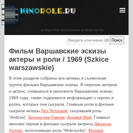
АКТЕРЫ И РОЛИ. ФИЛЬМОГРАФИИ АКТЕРОВ И АКТРИС.
Фильм Варшавские эскизы
актеры и роли / 1969 (Szkice
warszawskie)
В этом разделе собраны все актеры и съемочная
группа фильма Варшавские эскизы. В перечне актеров
и актрис, снявшихся в киноленте Варшавские эскизы
1969 года, также содержится информация о героях и
ролях, которых они сыграли. Главные роли в фильме
сыграли актеры
Лех Лотоцкий
, сыгравший роль
"Andrzej",
Бронислав Павлик
,
Анджей Май
. Главных
женских героев в фильме сыграли актрисы
Джоэнна
Уолтер
, исполнившая роль "Mokrzycka",
Моника