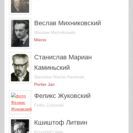
Веслав Михниковский
Wieslaw Michnikowski
Miecio
Станислав Мариан
Каминьский
Stanislaw Marian Kaminski
Portier Jan
Феликс Жуковский
Feliks Zukowski
Кшиштоф Литвин
Krzysztof Litwin