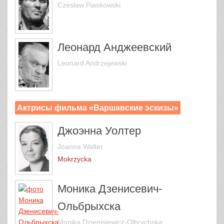
Czeslaw Piaskowski
Леонард Анджеевский
Leonard Andrzejewski
Актрисы фильма «Варшавские эскизы»
Джоэнна Уолтер
Joanna Walter
Mokrzycka
Моника Дзенисевич-
Ольбрыхска
Monika Dzienisiewicz-Olbrychska