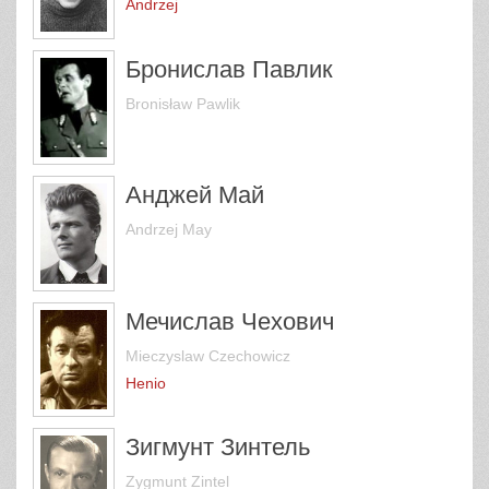
Andrzej
Бронислав Павлик
Bronisław Pawlik
Анджей Май
Andrzej May
Мечислав Чехович
Mieczyslaw Czechowicz
Henio
Зигмунт Зинтель
Zygmunt Zintel