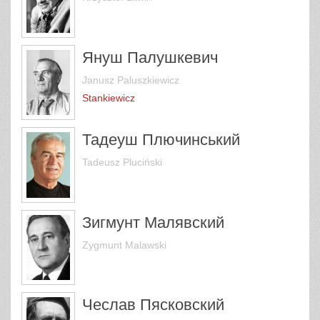
Януш Палушкевич
Janusz Paluszkiewicz
Stankiewicz
Тадеуш Плючинський
Tadeusz Pluciński
Зигмунт Малявский
Zygmunt Malawski
Чеслав Пясковский