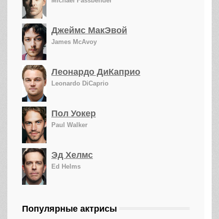
Michael Fassbender
Джеймс МакЭвой
James McAvoy
Леонардо ДиКаприо
Leonardo DiCaprio
Пол Уокер
Paul Walker
Эд Хелмс
Ed Helms
Популярные актрисы