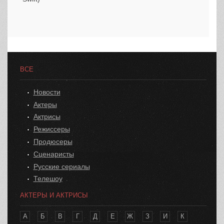
ВСЕ
Новости
Актеры
Актрисы
Режиссеры
Продюсеры
Сценаристы
Русские сериалы
Телешоу
АКТЕРЫ И АКТРИСЫ
А
Б
В
Г
Д
Е
Ж
З
И
К