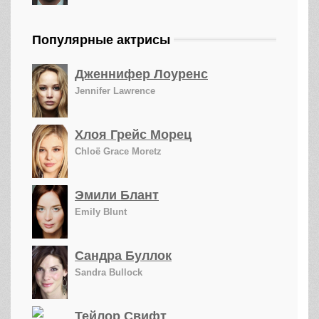
Популярные актрисы
Дженнифер Лоуренс
Jennifer Lawrence
Хлоя Грейс Морец
Chloë Grace Moretz
Эмили Блант
Emily Blunt
Сандра Буллок
Sandra Bullock
Тейлор Свифт