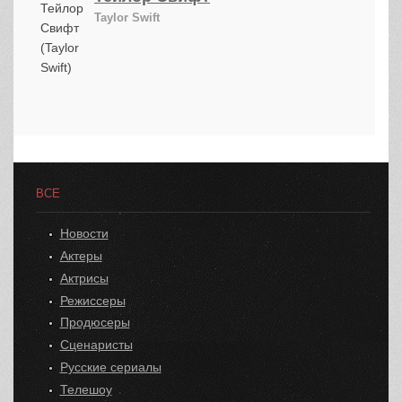
Taylor Swift
ВСЕ
Новости
Актеры
Актрисы
Режиссеры
Продюсеры
Сценаристы
Русские сериалы
Телешоу