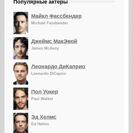
Популярные актеры
Майкл Фассбендер
Michael Fassbender
Джеймс МакЭвой
James McAvoy
Леонардо ДиКаприо
Leonardo DiCaprio
Пол Уокер
Paul Walker
Эд Хелмс
Ed Helms