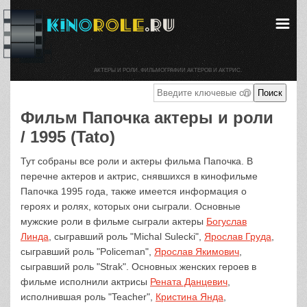
АКТЕРЫ И РОЛИ. ФИЛЬМОГРАФИИ АКТЕРОВ И АКТРИС.
Фильм Папочка актеры и роли
/ 1995 (Tato)
Тут собраны все роли и актеры фильма Папочка. В
перечне актеров и актрис, снявшихся в кинофильме
Папочка 1995 года, также имеется информация о
героях и ролях, которых они сыграли. Основные
мужские роли в фильме сыграли актеры
Богуслав
Линда
, сыгравший роль "Michal Sulecki",
Ярослав Груда
,
сыгравший роль "Policeman",
Ярослав Якимович
,
сыгравший роль "Strak". Основных женских героев в
фильме исполнили актрисы
Рената Данцевич
,
исполнившая роль "Teacher",
Кристина Янда
,