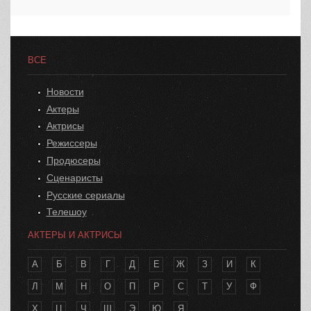
ВСЕ
Новости
Актеры
Актрисы
Режиссеры
Продюсеры
Сценаристы
Русские сериалы
Телешоу
АКТЕРЫ И АКТРИСЫ
А
Б
В
Г
Д
Е
Ж
З
И
К
Л
М
Н
О
П
Р
С
Т
У
Ф
Х
Ц
Ч
Ш
Э
Ю
Я