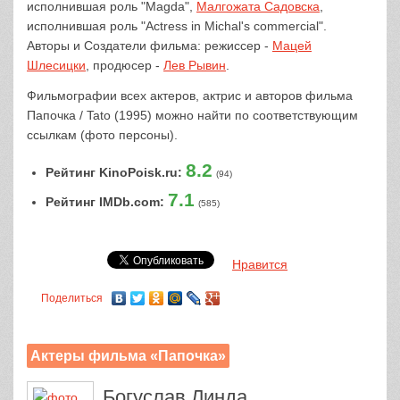
исполнившая роль "Magda",
Малгожата Садовска
,
исполнившая роль "Actress in Michal's commercial".
Авторы и Создатели фильма: режиссер -
Мацей
Шлесицки
, продюсер -
Лев Рывин
.
Фильмографии всех актеров, актрис и авторов фильма
Папочка / Tato (1995) можно найти по соответствующим
ссылкам (фото персоны).
8.2
Рейтинг KinoPoisk.ru:
(94)
7.1
Рейтинг IMDb.com:
(585)
Нравится
Поделиться
Актеры фильма «Папочка»
Богуслав Линда