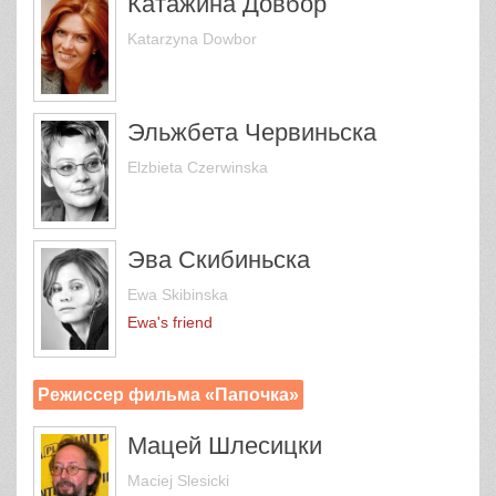
Катажина Довбор
Katarzyna Dowbor
Эльжбета Червиньска
Elzbieta Czerwinska
Эва Скибиньска
Ewa Skibinska
Ewa's friend
Режиссер фильма «Папочка»
Мацей Шлесицки
Maciej Slesicki