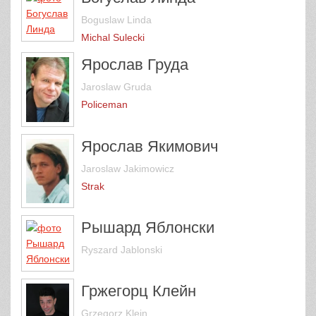
Boguslaw Linda
Michal Sulecki
Ярослав Груда
Jaroslaw Gruda
Policeman
Ярослав Якимович
Jaroslaw Jakimowicz
Strak
Рышард Яблонски
Ryszard Jablonski
Гржегорц Клейн
Grzegorz Klein