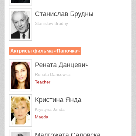
Станислав Брудны
Stanislaw Brudny
Актрисы фильма «Папочка»
Рената Данцевич
Renata Dancewicz
Teacher
Кристина Янда
Krystyna Janda
Magda
Малгожата Садовска