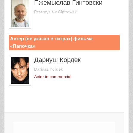
Пжемыслав Гинтовски
Przemyslaw Gintrowski
Актер (не указан в титрах) фильма
«Папочка»
Дариуш Кордек
Dariusz Kordek
Actor in commercial