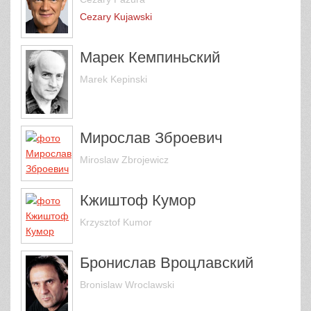
Cezary Kujawski
Марек Кемпиньский
Marek Kepinski
Мирослав Зброевич
Miroslaw Zbrojewicz
Кжиштоф Кумор
Krzysztof Kumor
Бронислав Вроцлавский
Bronislaw Wroclawski