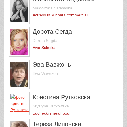
Malgorzata Sadowska
Actress in Michal's commercial
Дорота Сегда
Dorota Segda
Ewa Sulecka
Эва Вавжонь
Ewa Wawrzon
Кристина Рутковска
Krystyna Rutkowska
Suchecki's neighbour
Тереза Липовска