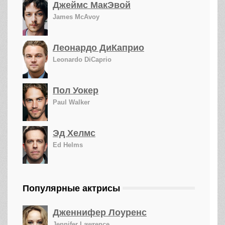
Джеймс МакЭвой
James McAvoy
Леонардо ДиКаприо
Leonardo DiCaprio
Пол Уокер
Paul Walker
Эд Хелмс
Ed Helms
Популярные актрисы
Дженнифер Лоуренс
Jennifer Lawrence