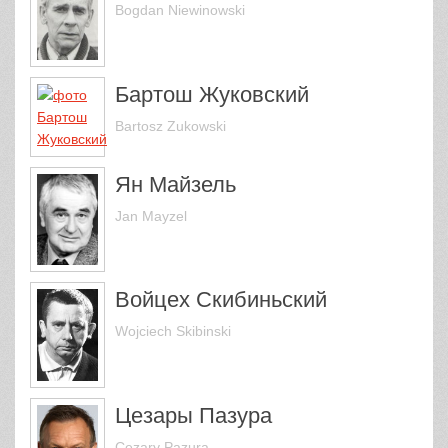
Bogdan Niewinowski
Бартош Жуковский
Bartosz Zukowski
Ян Майзель
Jan Mayzel
Войцех Скибиньский
Wojciech Skibinski
Цезары Пазура
Cezary Pazura