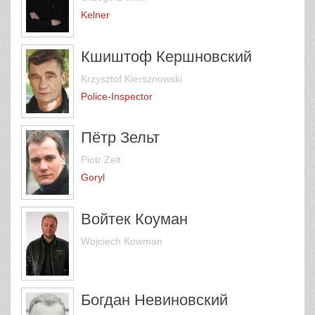
Kelner
Кшиштоф Кершновский
Krzysztof Kiersznowski
Police-Inspector
Пётр Зельт
Piotr Zelt
Goryl
Войтек Коуман
Wojciech Kowman
Богдан Невиновский