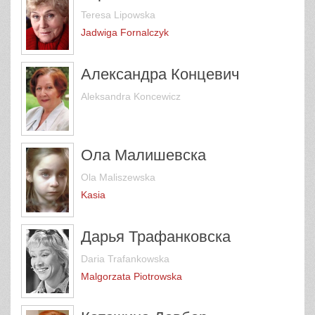
Teresa Lipowska
Jadwiga Fornalczyk
Александра Концевич
Aleksandra Koncewicz
Ола Малишевска
Ola Maliszewska
Kasia
Дарья Трафанковска
Daria Trafankowska
Malgorzata Piotrowska