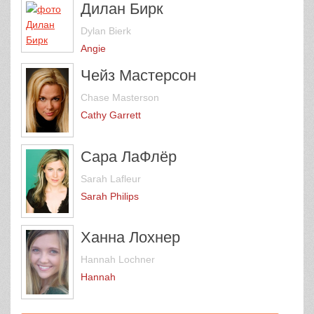
Дилан Бирк
Dylan Bierk
Angie
Чейз Мастерсон
Chase Masterson
Cathy Garrett
Сара ЛаФлёр
Sarah Lafleur
Sarah Philips
Ханна Лохнер
Hannah Lochner
Hannah