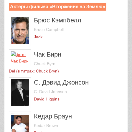
Актеры фильма «Вторжение на Землю»
Брюс Кэмпбелл
Bruce Campbell
Jack
Чак Бирн
Chuck Byrn
Del (в титрах: Chuck Bryn)
С. Дэвид Джонсон
C. David Johnson
David Higgins
Кедар Браун
Kedar Brown