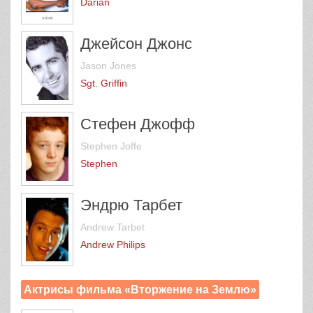
Darian
Джейсон Джонс
Jason Jones
Sgt. Griffin
Стефен Джофф
Stephen Joffe
Stephen
Эндрю Тарбет
Andrew Tarbet
Andrew Philips
Актрисы фильма «Вторжение на Землю»