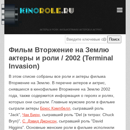
АКТЕРЫ И РОЛИ. ФИЛЬМОГРАФИИ АКТЕРОВ И АКТРИС.
Фильм Вторжение на Землю
актеры и роли / 2002 (Terminal
Invasion)
В этом списке собраны все роли и актеры фильма
Вторжение на Землю. В перечне актеров и актрис,
снявшихся в кинофильме Вторжение на Землю 2002
года, также содержится информация о героях и ролях,
которых они сыграли. Главные мужские роли в фильме
сыграли актеры
Брюс Кэмпбелл
, сыгравший роль
"Jack",
Чак Бирн
, сыгравший роль "Del (в титрах: Chuck
Bryn)",
С. Дэвид Джонсон
, сыгравший роль "David
Higgins". Основные женские роли в фильме исполнили