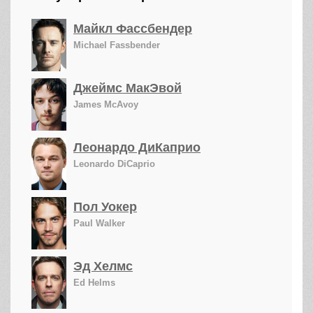
Майкл Фассбендер
Michael Fassbender
Джеймс МакЭвой
James McAvoy
Леонардо ДиКаприо
Leonardo DiCaprio
Пол Уокер
Paul Walker
Эд Хелмс
Ed Helms