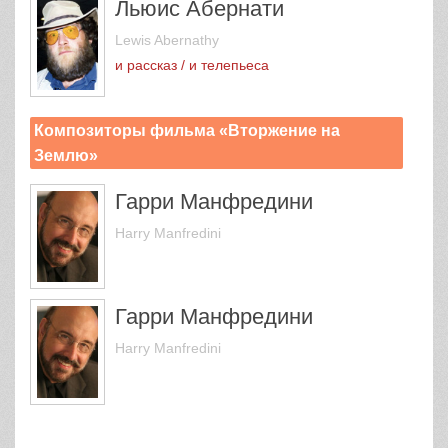
Льюис Абернати
Lewis Abernathy
и рассказ / и телепьеса
Композиторы фильма «Вторжение на
Землю»
Гарри Манфредини
Harry Manfredini
Гарри Манфредини
Harry Manfredini