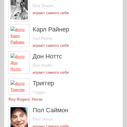
Dick Shawn
играет самого себя
Карл Райнер
Carl Reiner
играет самого себя
Дон Ноттс
Don Knotts
играет самого себя
Триггер
Trigger
Roy Rogers' Horse
Пол Саймон
Paul Simon
играет самого себя