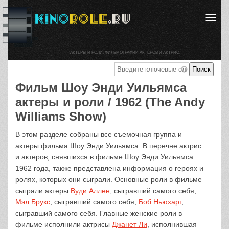
АКТЕРЫ И РОЛИ. ФИЛЬМОГРАФИИ АКТЕРОВ И АКТРИС.
Фильм Шоу Энди Уильямса
актеры и роли / 1962 (The Andy
Williams Show)
В этом разделе собраны все съемочная группа и
актеры фильма Шоу Энди Уильямса. В перечне актрис
и актеров, снявшихся в фильме Шоу Энди Уильямса
1962 года, также представлена информация о героях и
ролях, которых они сыграли. Основные роли в фильме
сыграли актеры
Вуди Аллен
, сыгравший самого себя,
Мэл Брукс
, сыгравший самого себя,
Боб Ньюхарт
,
сыгравший самого себя. Главные женские роли в
фильме исполнили актрисы
Джанет Ли
, исполнившая