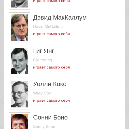
играет самого себя
Дэвид МакКаллум
David McCallum
играет самого себя
Гиг Янг
Gig Young
играет самого себя
Уолли Кокс
Wally Cox
играет самого себя
Сонни Боно
Sonny Bono