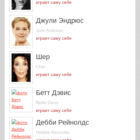
играет саму себя
Джули Эндрюс
Julie Andrews
играет саму себя
Шер
Cher
играет саму себя
Бетт Дэвис
Bette Davis
играет саму себя
Дебби Рейнолдс
Debbie Reynolds