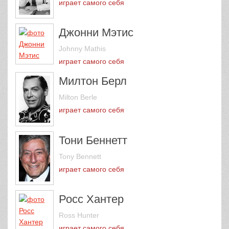
играет самого себя
Джонни Мэтис
Johnny Mathis
играет самого себя
Милтон Берл
Milton Berle
играет самого себя
Тони Беннетт
Tony Bennett
играет самого себя
Росс Хантер
Ross Hunter
играет самого себя