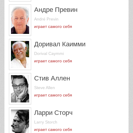
Андре Превин
André Previn
играет самого себя
Доривал Каимми
Dorival Caymmi
играет самого себя
Стив Аллен
Steve Allen
играет самого себя
Ларри Сторч
Larry Storch
играет самого себя