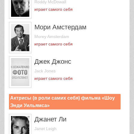
Roddy McDowall
играет самого себя
Мори Амстердам
Morey Amsterdam
играет самого себя
Джек Джонс
Jack Jones
играет самого себя
Актрисы (в роли самих себя) фильма «Шоу
Энди Уильямса»
Джанет Ли
Janet Leigh