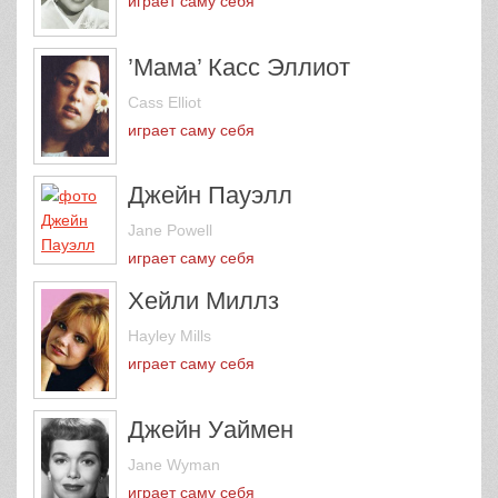
играет саму себя
’Мама’ Касс Эллиот
Cass Elliot
играет саму себя
Джейн Пауэлл
Jane Powell
играет саму себя
Хейли Миллз
Hayley Mills
играет саму себя
Джейн Уаймен
Jane Wyman
играет саму себя