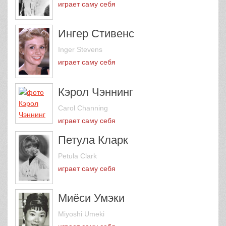
играет саму себя
Ингер Стивенс
Inger Stevens
играет саму себя
Кэрол Чэннинг
Carol Channing
играет саму себя
Петула Кларк
Petula Clark
играет саму себя
Миёси Умэки
Miyoshi Umeki