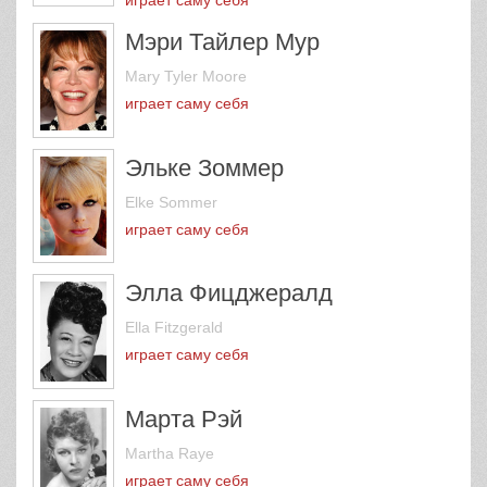
играет саму себя
Мэри Тайлер Мур
Mary Tyler Moore
играет саму себя
Эльке Зоммер
Elke Sommer
играет саму себя
Элла Фицджералд
Ella Fitzgerald
играет саму себя
Марта Рэй
Martha Raye
играет саму себя