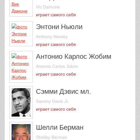
Vic Damone
играет самого себя
Энтони Ньюли
Anthony Newley
играет самого себя
Антонио Карлос Жобим
Antonio Carlos Jobim
играет самого себя
Сэмми Дэвис мл.
Sammy Davis Jr.
играет самого себя
Шелли Берман
Shelley Berman