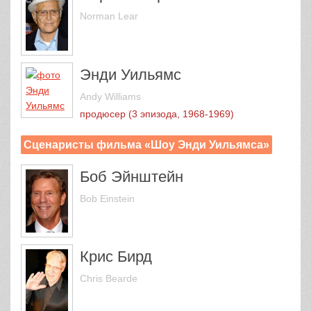
Norman Lear
Энди Уильямс
Andy Williams
продюсер (3 эпизода, 1968-1969)
Сценаристы фильма «Шоу Энди Уильямса»
Боб Эйнштейн
Bob Einstein
Крис Бирд
Chris Bearde