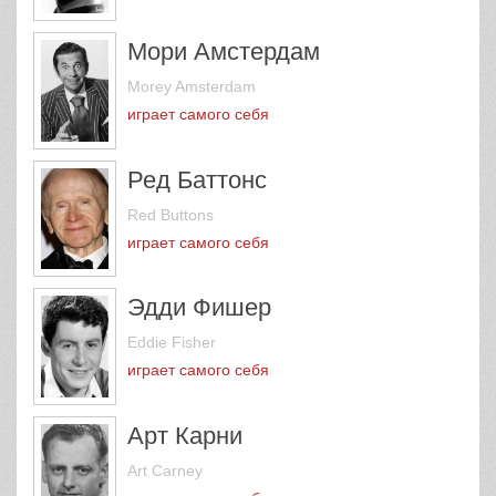
Мори Амстердам
Morey Amsterdam
играет самого себя
Ред Баттонс
Red Buttons
играет самого себя
Эдди Фишер
Eddie Fisher
играет самого себя
Арт Карни
Art Carney