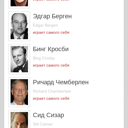
Эдгар Берген
Edgar Bergen
играет самого себя
Бинг Кросби
Bing Crosby
играет самого себя
Ричард Чемберлен
Richard Chamberlain
играет самого себя
Сид Сизар
Sid Caesar