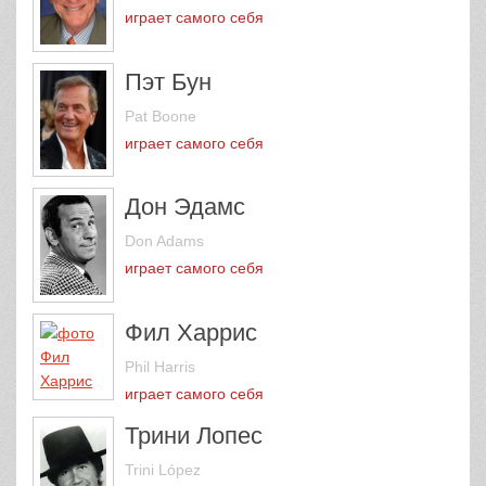
играет самого себя
Пэт Бун
Pat Boone
играет самого себя
Дон Эдамс
Don Adams
играет самого себя
Фил Харрис
Phil Harris
играет самого себя
Трини Лопес
Trini López