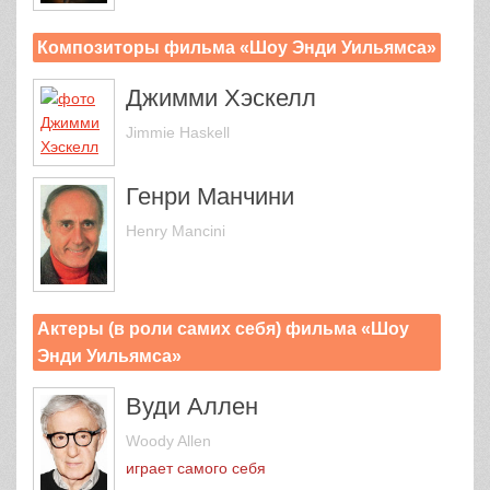
Композиторы фильма «Шоу Энди Уильямса»
Джимми Хэскелл
Jimmie Haskell
Генри Манчини
Henry Mancini
Актеры (в роли самих себя) фильма «Шоу
Энди Уильямса»
Вуди Аллен
Woody Allen
играет самого себя