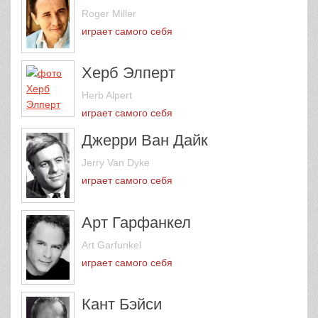
Roger Miller
играет самого себя
Херб Элперт
Herb Alpert
играет самого себя
Джерри Ван Дайк
Jerry Van Dyke
играет самого себя
Арт Гарфанкел
Art Garfunkel
играет самого себя
Кант Бэйси