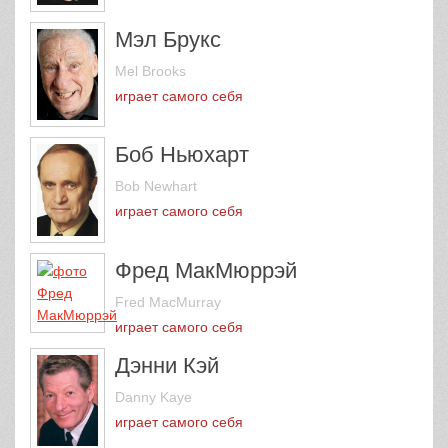
Мэл Брукс
Mel Brooks
играет самого себя
Боб Ньюхарт
Bob Newhart
играет самого себя
Фред МакМюррэй
Fred MacMurray
играет самого себя
Дэнни Кэй
Danny Kaye
играет самого себя