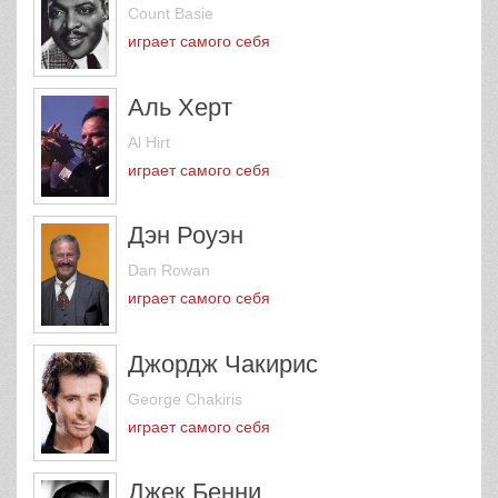
Count Basie
играет самого себя
Аль Херт
Al Hirt
играет самого себя
Дэн Роуэн
Dan Rowan
играет самого себя
Джордж Чакирис
George Chakiris
играет самого себя
Джек Бенни