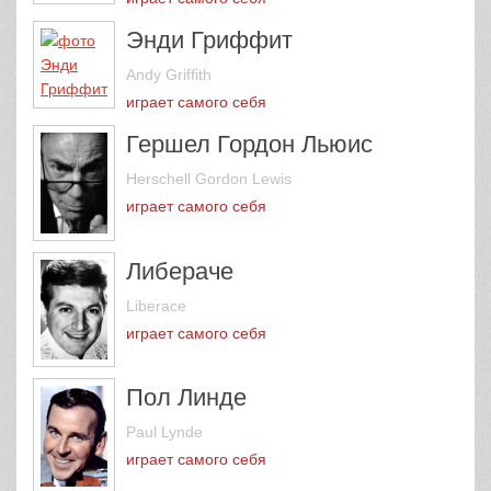
Энди Гриффит
Andy Griffith
играет самого себя
Гершел Гордон Льюис
Herschell Gordon Lewis
играет самого себя
Либераче
Liberace
играет самого себя
Пол Линде
Paul Lynde
играет самого себя