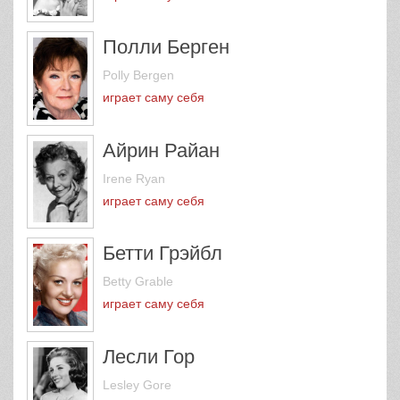
Полли Берген
Polly Bergen
играет саму себя
Айрин Райан
Irene Ryan
играет саму себя
Бетти Грэйбл
Betty Grable
играет саму себя
Лесли Гор
Lesley Gore