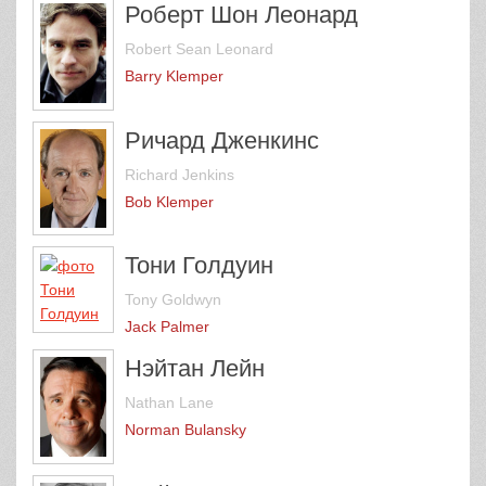
Роберт Шон Леонард
Robert Sean Leonard
Barry Klemper
Ричард Дженкинс
Richard Jenkins
Bob Klemper
Тони Голдуин
Tony Goldwyn
Jack Palmer
Нэйтан Лейн
Nathan Lane
Norman Bulansky