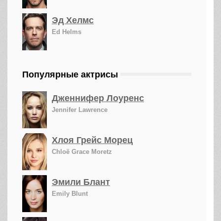
Эд Хелмс
Ed Helms
Популярные актрисы
Дженнифер Лоуренс
Jennifer Lawrence
Хлоя Грейс Морец
Chloë Grace Moretz
Эмили Блант
Emily Blunt