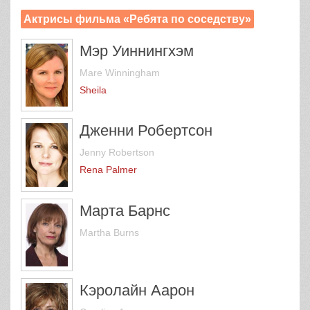
Актрисы фильма «Ребята по соседству»
Мэр Уиннингхэм
Mare Winningham
Sheila
Дженни Робертсон
Jenny Robertson
Rena Palmer
Марта Барнс
Martha Burns
Кэролайн Аарон