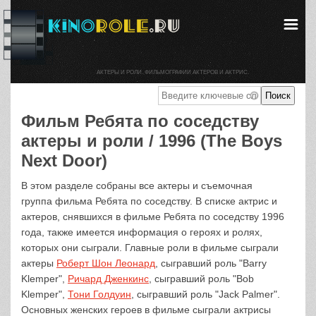
АКТЕРЫ И РОЛИ. ФИЛЬМОГРАФИИ АКТЕРОВ И АКТРИС.
Фильм Ребята по соседству
актеры и роли / 1996 (The Boys
Next Door)
В этом разделе собраны все актеры и съемочная
группа фильма Ребята по соседству. В списке актрис и
актеров, снявшихся в фильме Ребята по соседству 1996
года, также имеется информация о героях и ролях,
которых они сыграли. Главные роли в фильме сыграли
актеры
Роберт Шон Леонард
, сыгравший роль "Barry
Klemper",
Ричард Дженкинс
, сыгравший роль "Bob
Klemper",
Тони Голдуин
, сыгравший роль "Jack Palmer".
Основных женских героев в фильме сыграли актрисы