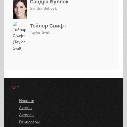
Сандра Буллок
Sandra Bullock
Тейлор Свифт
Taylor Swift
ВСЕ
Новости
Актеры
Актрисы
Режиссеры