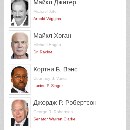
Майкл Джитер
Michael Jeter
Arnold Wiggins
Майкл Хоган
Michael Hogan
Dr. Racine
Кортни Б. Вэнс
Courtney B. Vance
Lucien P. Singer
Джордж Р. Робертсон
George R. Robertson
Senator Warren Clarke