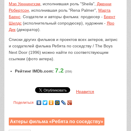
Мэр Уиннингхэм
, исполнившая роль "Sheila",
Дженни
Робертсон
, исполнившая роль "Rena Palmer",
Марта
Барнс
. Создатели и авторы фильма: продюсер -
Брент
Шилдс
(исполнительный сопродюсер), художник -
Яро
Дик
(декоратор).
Списки других фильмов и проектов всех актеров, актрис
и создателей фильма Ребята по соседству / The Boys
Next Door (1996) можно найти по соответствующим
ссылкам (фото актера).
7.2
Рейтинг IMDb.com:
(358)
Нравится
Поделиться
Актеры фильма «Ребята по соседству»