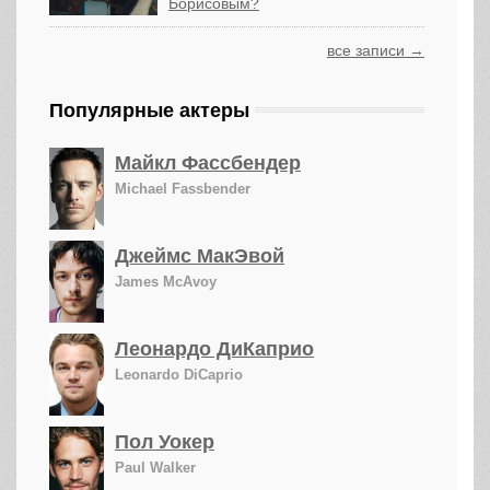
Борисовым?
все записи →
Популярные актеры
Майкл Фассбендер
Michael Fassbender
Джеймс МакЭвой
James McAvoy
Леонардо ДиКаприо
Leonardo DiCaprio
Пол Уокер
Paul Walker