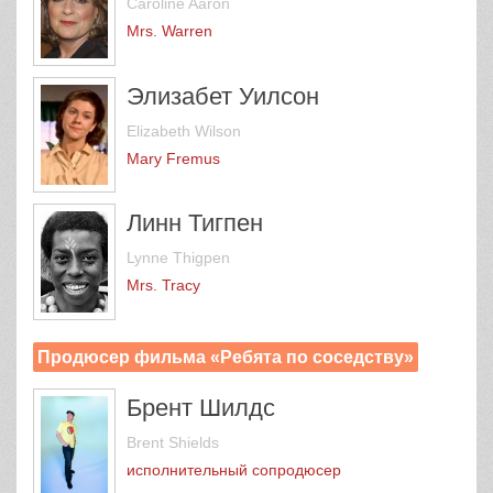
Caroline Aaron
Mrs. Warren
Элизабет Уилсон
Elizabeth Wilson
Mary Fremus
Линн Тигпен
Lynne Thigpen
Mrs. Tracy
Продюсер фильма «Ребята по соседству»
Брент Шилдс
Brent Shields
исполнительный сопродюсер