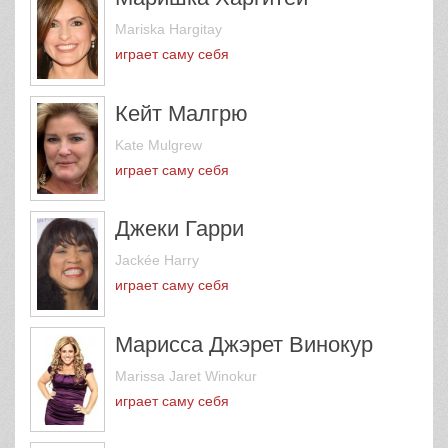
Mariska Hargitay
играет саму себя
Кейт Малгрю
Kate Mulgrew
играет саму себя
Джеки Гарри
Jackée Harry
играет саму себя
Марисса Джэрет Винокур
Marissa Jaret Winokur
играет саму себя