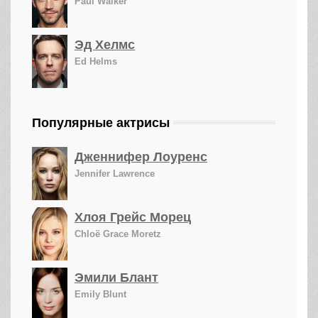
Paul Walker
Эд Хелмс
Ed Helms
Популярные актрисы
Дженнифер Лоуренс
Jennifer Lawrence
Хлоя Грейс Морец
Chloë Grace Moretz
Эмили Блант
Emily Blunt