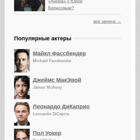
«Анора» с Юрой
Борисовым?
все записи →
Популярные актеры
Майкл Фассбендер
Michael Fassbender
Джеймс МакЭвой
James McAvoy
Леонардо ДиКаприо
Leonardo DiCaprio
Пол Уокер