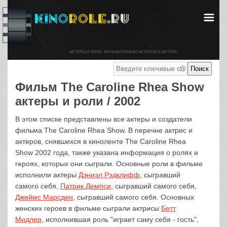
АКТЕРЫ И РОЛИ. ФИЛЬМОГРАФИИ АКТЕРОВ И АКТРИС.
Фильм The Caroline Rhea Show
актеры и роли / 2002
В этом списке представлены все актеры и создатели
фильма The Caroline Rhea Show. В перечне актрис и
актеров, снявшихся в киноленте The Caroline Rhea
Show 2002 года, также указана информация о ролях и
героях, которых они сыграли. Основные роли в фильме
исполнили актеры
Дэниэл Рэдклифф
, сыгравший
самого себя,
Патрик Демпси
, сыгравший самого себя,
Джеймс Марсден
, сыгравший самого себя. Основных
женских героев в фильме сыграли актрисы
Бетт
Мидлер
, исполнившая роль "играет саму себя - гость",