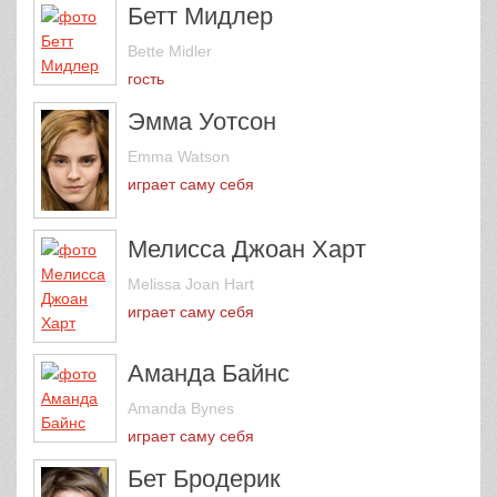
Бетт Мидлер
Bette Midler
гость
Эмма Уотсон
Emma Watson
играет саму себя
Мелисса Джоан Харт
Melissa Joan Hart
играет саму себя
Аманда Байнс
Amanda Bynes
играет саму себя
Бет Бродерик