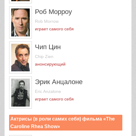
Роб Морроу
Rob Morrow
играет самого себя
Чип Цин
Chip Zien
анонсирующий
Эрик Анцалоне
Eric Anzalone
играет самого себя
Актрисы (в роли самих себя) фильма «The
Caroline Rhea Show»