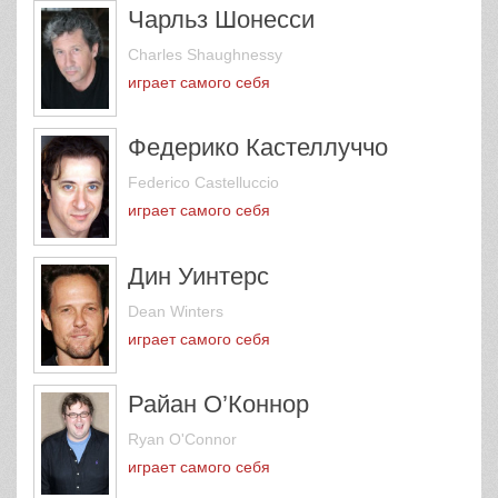
Чарльз Шонесси
Charles Shaughnessy
играет самого себя
Федерико Кастеллуччо
Federico Castelluccio
играет самого себя
Дин Уинтерс
Dean Winters
играет самого себя
Райан О’Коннор
Ryan O'Connor
играет самого себя