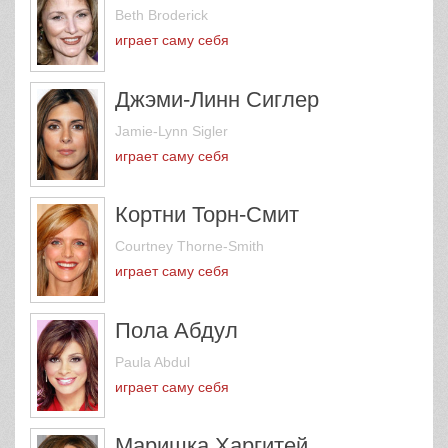
Beth Broderick
играет саму себя
Джэми-Линн Сиглер
Jamie-Lynn Sigler
играет саму себя
Кортни Торн-Смит
Courtney Thorne-Smith
играет саму себя
Пола Абдул
Paula Abdul
играет саму себя
Маришка Харгитей