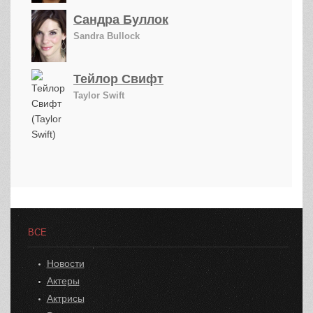
Сандра Буллок
Sandra Bullock
Тейлор Свифт
Taylor Swift
ВСЕ
Новости
Актеры
Актрисы