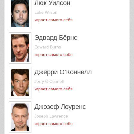
Люк Уилсон
Luke Wilson
играет самого себя
Эдвард Бёрнс
Edward Burns
играет самого себя
Джерри О’Коннелл
Jerry O'Connell
играет самого себя
Джозеф Лоуренс
Joseph Lawrence
играет самого себя