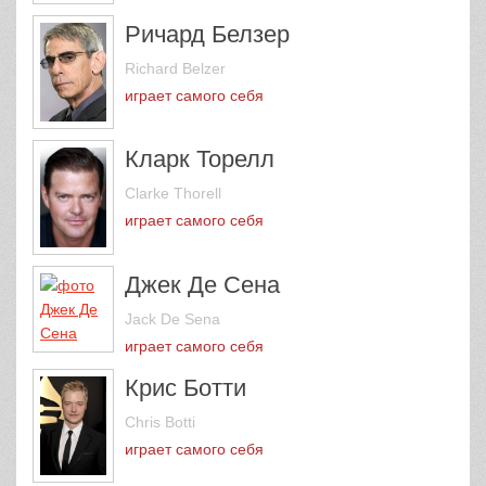
Ричард Белзер
Richard Belzer
играет самого себя
Кларк Торелл
Clarke Thorell
играет самого себя
Джек Де Сена
Jack De Sena
играет самого себя
Крис Ботти
Chris Botti
играет самого себя