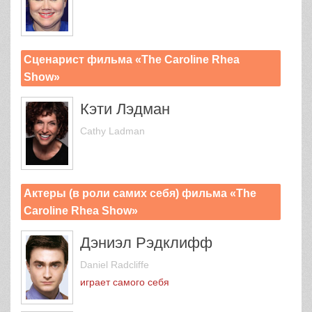
Сценарист фильма «The Caroline Rhea
Show»
Кэти Лэдман
Cathy Ladman
Актеры (в роли самих себя) фильма «The
Caroline Rhea Show»
Дэниэл Рэдклифф
Daniel Radcliffe
играет самого себя