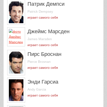
Патрик Демпси
Patrick Dempsey
играет самого себя
Джеймс Марсден
James Marsden
играет самого себя
Пирс Броснан
Pierce Brosnan
играет самого себя
Энди Гарсиа
Andy Garcia
играет самого себя