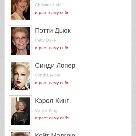
Christine Lahti
играет саму себя
Пэтти Дьюк
Patty Duke
играет саму себя
Синди Лопер
Cyndi Lauper
играет саму себя
Кэрол Кинг
Carole King
играет саму себя
Кейт Малгрю