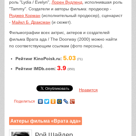
роль "Lydia / Evelyn",
Лорен Вудленд
, исполнившая роль
"Tammy". Создатели и авторы фильма: продюсер -
Роджер Корман
(исполнительный продюсер), сценарист
-
Майкл Б. Драксман
(и сюжет).
Фильмографии всех актрис, актеров и создателей
фильма Врата ада / The Doorway (2000) можно найти
по соответствующим ссылкам (фото персоны).
5.03
Рейтинг KinoPoisk.ru:
(71)
3.9
Рейтинг IMDb.com:
(350)
Нравится
Поделиться
Актеры фильма «Врата ада»
Рой Шайдер