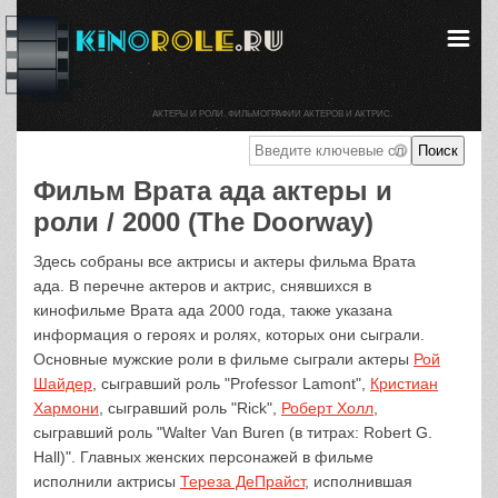
АКТЕРЫ И РОЛИ. ФИЛЬМОГРАФИИ АКТЕРОВ И АКТРИС.
Фильм Врата ада актеры и
роли / 2000 (The Doorway)
Здесь собраны все актрисы и актеры фильма Врата
ада. В перечне актеров и актрис, снявшихся в
кинофильме Врата ада 2000 года, также указана
информация о героях и ролях, которых они сыграли.
Основные мужские роли в фильме сыграли актеры
Рой
Шайдер
, сыгравший роль "Professor Lamont",
Кристиан
Хармони
, сыгравший роль "Rick",
Роберт Холл
,
сыгравший роль "Walter Van Buren (в титрах: Robert G.
Hall)". Главных женских персонажей в фильме
исполнили актрисы
Тереза ДеПрайст
, исполнившая