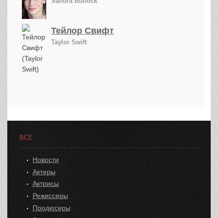
Sandra Bullock
Тейлор Свифт
Taylor Swift
ВСЕ
Новости
Актеры
Актрисы
Режиссеры
Продюсеры