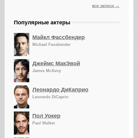
все записи →
Популярные актеры
Майкл Фассбендер
Michael Fassbender
Джеймс МакЭвой
James McAvoy
Леонардо ДиКаприо
Leonardo DiCaprio
Пол Уокер
Paul Walker