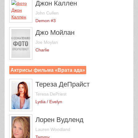
Джон Каллен
John Cullen
Demon #3
Джо Мойлан
Joe Moylan
Charlie
Актрисы фильма «Врата ада»
Тереза ДеПрайст
Teresa DePriest
Lydia / Evelyn
Лорен Вудленд
Lauren Woodland
Tammy