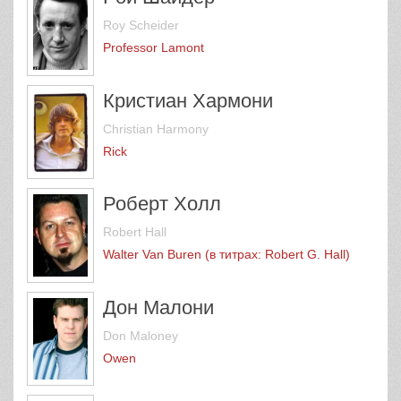
Roy Scheider
Professor Lamont
Кристиан Хармони
Christian Harmony
Rick
Роберт Холл
Robert Hall
Walter Van Buren (в титрах: Robert G. Hall)
Дон Малони
Don Maloney
Owen