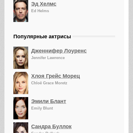
Эд Хелмс
Ed Helms
Популярные актрисы
Дженнифер Лоуренс
Jennifer Lawrence
Хлоя Грейс Морец
Chloë Grace Moretz
Эмили Блант
Emily Blunt
Сандра Буллок