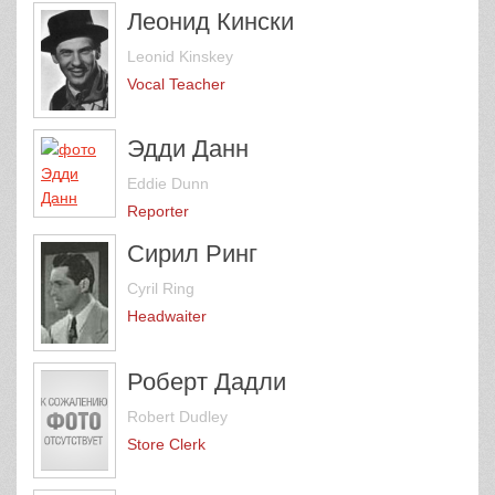
Леонид Кински
Leonid Kinskey
Vocal Teacher
Эдди Данн
Eddie Dunn
Reporter
Сирил Ринг
Cyril Ring
Headwaiter
Роберт Дадли
Robert Dudley
Store Clerk