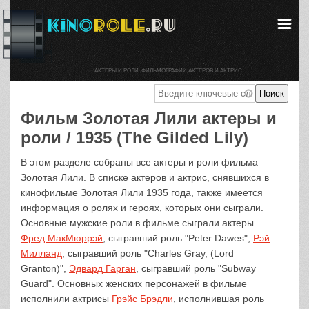
АКТЕРЫ И РОЛИ. ФИЛЬМОГРАФИИ АКТЕРОВ И АКТРИС.
Фильм Золотая Лили актеры и
роли / 1935 (The Gilded Lily)
В этом разделе собраны все актеры и роли фильма
Золотая Лили. В списке актеров и актрис, снявшихся в
кинофильме Золотая Лили 1935 года, также имеется
информация о ролях и героях, которых они сыграли.
Основные мужские роли в фильме сыграли актеры
Фред МакМюррэй
, сыгравший роль "Peter Dawes",
Рэй
Милланд
, сыгравший роль "Charles Gray, (Lord
Granton)",
Эдвард Гарган
, сыгравший роль "Subway
Guard". Основных женских персонажей в фильме
исполнили актрисы
Грэйс Брэдли
, исполнившая роль