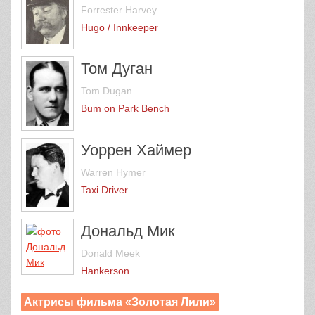
Forrester Harvey
Hugo / Innkeeper
Том Дуган
Tom Dugan
Bum on Park Bench
Уоррен Хаймер
Warren Hymer
Taxi Driver
Дональд Мик
Donald Meek
Hankerson
Актрисы фильма «Золотая Лили»