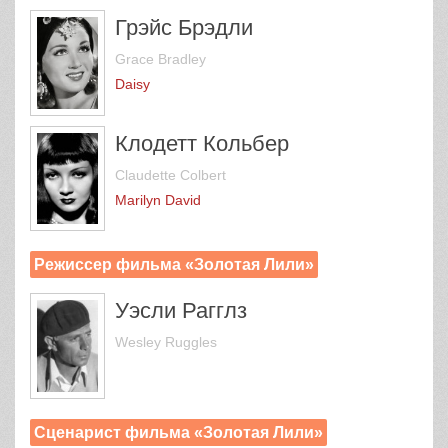
Грэйс Брэдли
Grace Bradley
Daisy
Клодетт Кольбер
Claudette Colbert
Marilyn David
Режиссер фильма «Золотая Лили»
Уэсли Рагглз
Wesley Ruggles
Сценарист фильма «Золотая Лили»