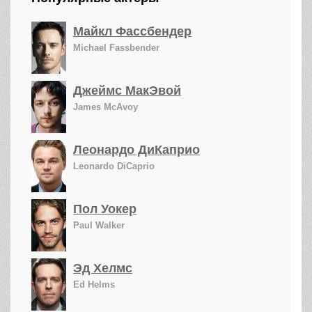
Майкл Фассбендер
Michael Fassbender
Джеймс МакЭвой
James McAvoy
Леонардо ДиКаприо
Leonardo DiCaprio
Пол Уокер
Paul Walker
Эд Хелмс
Ed Helms