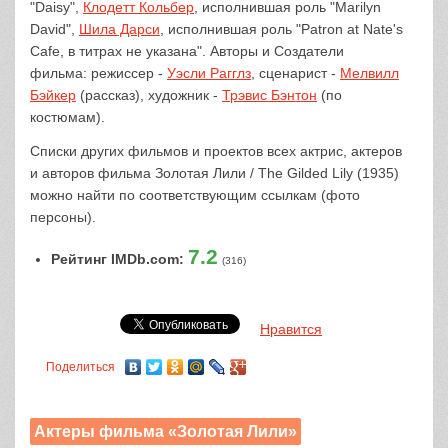
"Daisy",
Клодетт Кольбер
, исполнившая роль "Marilyn
David",
Шила Дарси
, исполнившая роль "Patron at Nate's
Cafe, в титрах не указана". Авторы и Создатели
фильма: режиссер -
Уэсли Рагглз
, сценарист -
Мелвилл
Бэйкер
(рассказ), художник -
Трэвис Бэнтон
(по
костюмам).
Списки других фильмов и проектов всех актрис, актеров
и авторов фильма Золотая Лили / The Gilded Lily (1935)
можно найти по соответствующим ссылкам (фото
персоны).
7.2
Рейтинг IMDb.com:
(316)
Нравится
Поделиться
Актеры фильма «Золотая Лили»