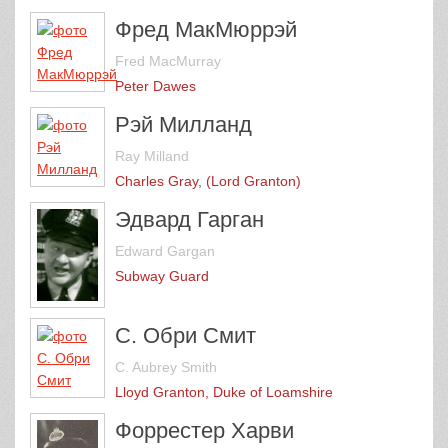
Фред МакМюррэй
Fred MacMurray
Peter Dawes
Рэй Милланд
Ray Milland
Charles Gray, (Lord Granton)
Эдвард Гарган
Edward Gargan
Subway Guard
С. Обри Смит
C. Aubrey Smith
Lloyd Granton, Duke of Loamshire
Форрестер Харви