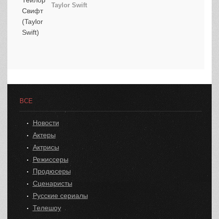
Taylor Swift
ВСЕ
Новости
Актеры
Актрисы
Режиссеры
Продюсеры
Сценаристы
Русские сериалы
Телешоу