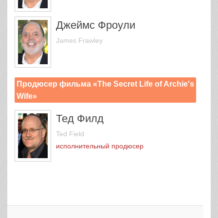
Джеймс Фроули
James Frawley
Продюсер фильма «The Secret Life of Archie's
Wife»
Тед Филд
Ted Field
исполнительный продюсер