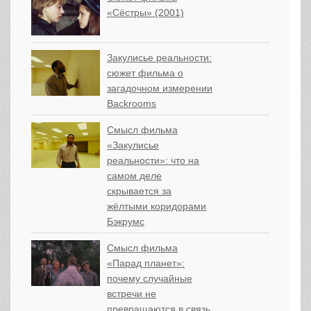
«Сёстры» (2001)
Закулисье реальности:
сюжет фильма о
загадочном измерении
Backrooms
Смысл фильма
«Закулисье
реальности»: что на
самом деле
скрывается за
жёлтыми коридорами
Бэкрумс
Смысл фильма
«Парад планет»:
почему случайные
встречи не
превращаются в связь