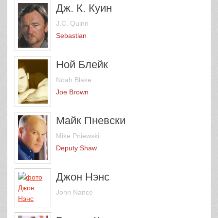
Дж. К. Куин
J.C. Quinn
Sebastian
Ной Блейк
Noah Blake
Joe Brown
Майк Пневски
Mike Pniewski
Deputy Shaw
Джон Нэнс
John Nance