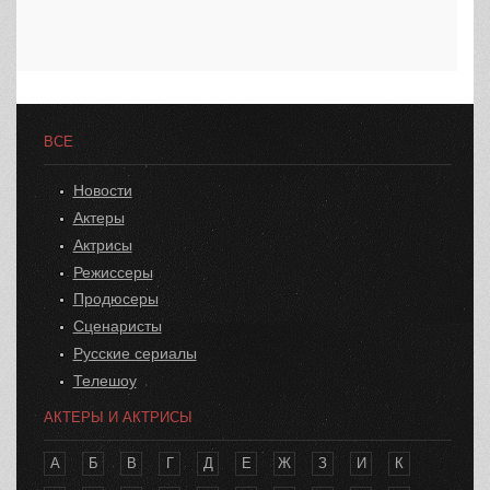
ВСЕ
Новости
Актеры
Актрисы
Режиссеры
Продюсеры
Сценаристы
Русские сериалы
Телешоу
АКТЕРЫ И АКТРИСЫ
А
Б
В
Г
Д
Е
Ж
З
И
К