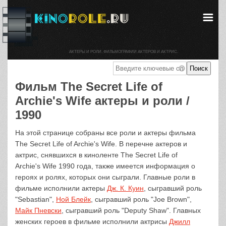
АКТЕРЫ И РОЛИ. ФИЛЬМОГРАФИИ АКТЕРОВ И АКТРИС.
Фильм The Secret Life of
Archie's Wife актеры и роли /
1990
На этой странице собраны все роли и актеры фильма
The Secret Life of Archie's Wife. В перечне актеров и
актрис, снявшихся в киноленте The Secret Life of
Archie's Wife 1990 года, также имеется информация о
героях и ролях, которых они сыграли. Главные роли в
фильме исполнили актеры
Дж. К. Куин
, сыгравший роль
"Sebastian",
Ной Блейк
, сыгравший роль "Joe Brown",
Майк Пневски
, сыгравший роль "Deputy Shaw". Главных
женских героев в фильме исполнили актрисы
Джилл