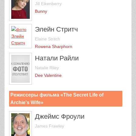
Jill Eikenberry
Bunny
Элейн Стритч
Elaine Stritch
Rowena Sharphorn
Натали Райли
Natalie Riley
Dee Valentine
Режиссеры фильма «The Secret Life of
Archie's Wife»
Джеймс Фроули
James Frawley