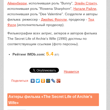
Айкенберри
, исполнившая роль "Bunny",
Элейн Стритч
,
исполнившая роль "Rowena Sharphorn",
Натали Райли
,
исполнившая роль "Dee Valentine". Создатели и авторы
фильма: режиссер -
Джеймс Фроули
, продюсер -
Тед
Филд
(исполнительный продюсер).
Фильмографии всех актрис, актеров и авторов фильма
The Secret Life of Archie's Wife (1990) достпны по
соответствующим ссылкам (фото персоны).
5.4
Рейтинг IMDb.com:
(67)
Нравится
Поделиться
Актеры фильма «The Secret Life of Archie's
Wife»