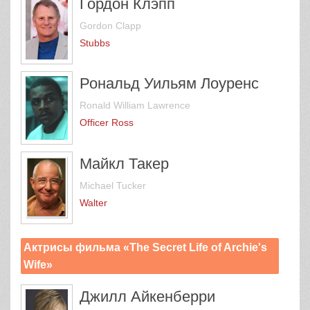
Гордон Клэпп
Gordon Clapp
Stubbs
Рональд Уильям Лоуренс
Ronald William Lawrence
Officer Ross
Майкл Такер
Michael Tucker
Walter
Актрисы фильма «The Secret Life of Archie's
Wife»
Джилл Айкенберри