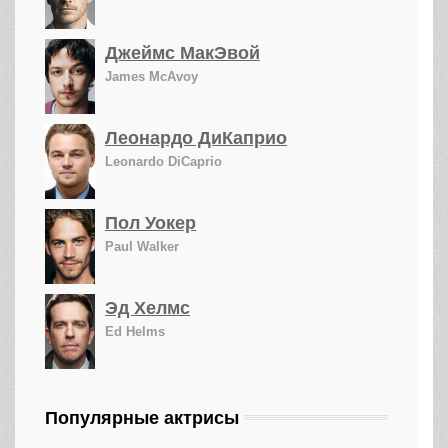
Джеймс МакЭвой
James McAvoy
Леонардо ДиКаприо
Leonardo DiCaprio
Пол Уокер
Paul Walker
Эд Хелмс
Ed Helms
Популярные актрисы