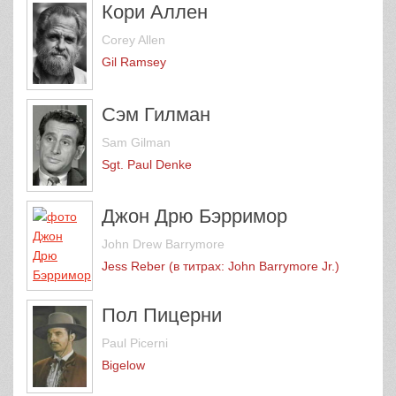
Кори Аллен
Corey Allen
Gil Ramsey
Сэм Гилман
Sam Gilman
Sgt. Paul Denke
Джон Дрю Бэрримор
John Drew Barrymore
Jess Reber (в титрах: John Barrymore Jr.)
Пол Пицерни
Paul Picerni
Bigelow