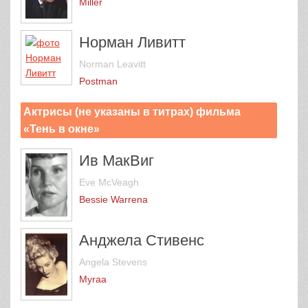
Miller
Норман Ливитт
Norman Leavitt
Postman
Актрисы (не указаны в титрах) фильма
«Тень в окне»
Ив МакВиг
Eve McVeagh
Bessie Warrenа
Анджела Стивенс
Angela Stevens
Myraа