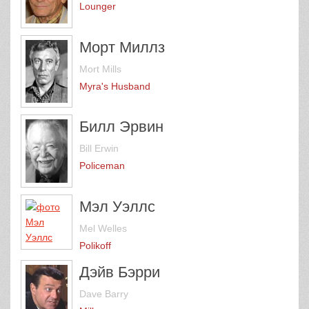
Lounger
Морт Миллз
Mort Mills
Myra's Husband
Билл Эрвин
Bill Erwin
Policeman
Мэл Уэллс
Mel Welles
Polikoff
Дэйв Бэрри
Dave Barry