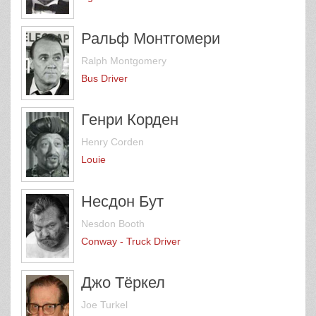
Ральф Монтгомери
Ralph Montgomery
Bus Driver
Генри Корден
Henry Corden
Louie
Несдон Бут
Nesdon Booth
Conway - Truck Driver
Джо Тёркел
Joe Turkel