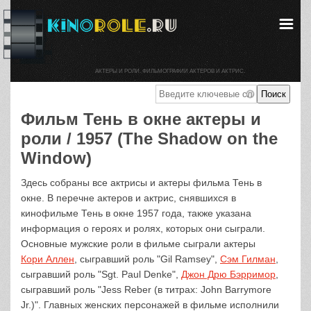
АКТЕРЫ И РОЛИ. ФИЛЬМОГРАФИИ АКТЕРОВ И АКТРИС.
Фильм Тень в окне актеры и
роли / 1957 (The Shadow on the
Window)
Здесь собраны все актрисы и актеры фильма Тень в
окне. В перечне актеров и актрис, снявшихся в
кинофильме Тень в окне 1957 года, также указана
информация о героях и ролях, которых они сыграли.
Основные мужские роли в фильме сыграли актеры
Кори Аллен
, сыгравший роль "Gil Ramsey",
Сэм Гилман
,
сыгравший роль "Sgt. Paul Denke",
Джон Дрю Бэрримор
,
сыгравший роль "Jess Reber (в титрах: John Barrymore
Jr.)". Главных женских персонажей в фильме исполнили