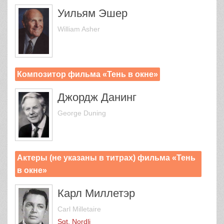
Уильям Эшер
William Asher
Композитор фильма «Тень в окне»
Джордж Данинг
George Duning
Актеры (не указаны в титрах) фильма «Тень
в окне»
Карл Миллетэр
Carl Milletaire
Sgt. Nordli