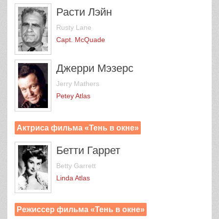
Расти Лэйн
Rusty Lane
Capt. McQuade
Джерри Мэзерс
Jerry Mathers
Petey Atlas
Актриса фильма «Тень в окне»
Бетти Гаррет
Betty Garrett
Linda Atlas
Режиссер фильма «Тень в окне»