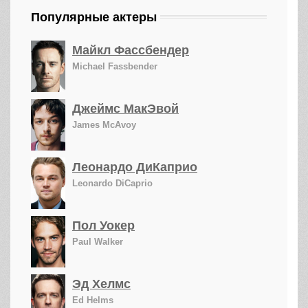
Популярные актеры
Майкл Фассбендер
Michael Fassbender
Джеймс МакЭвой
James McAvoy
Леонардо ДиКаприо
Leonardo DiCaprio
Пол Уокер
Paul Walker
Эд Хелмс
Ed Helms