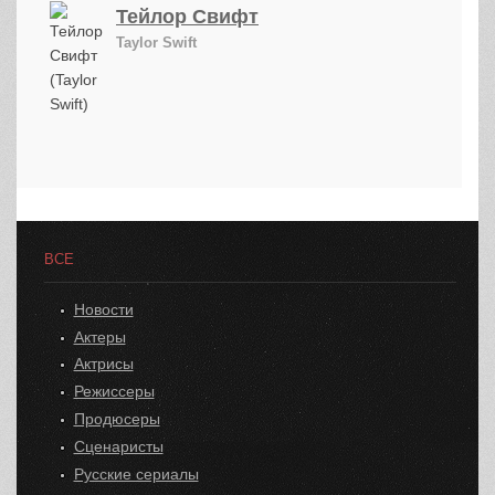
Тейлор Свифт
Taylor Swift
ВСЕ
Новости
Актеры
Актрисы
Режиссеры
Продюсеры
Сценаристы
Русские сериалы