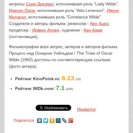
актрисы
Соня Дрездел
, исполнившая роль "Lady Wilde",
Максин Одли
, исполнившая роль "Ada Leverson",
Ивонн
Митчелл
, исполнившая роль "Constance Wilde".
Создатели и авторы фильма: режиссер -
Кен Хьюз
,
продюсер -
Ирвинг Аллен
, художник -
Кен Адам
(постановщик).
Фильмографии всех актрис, актеров и авторов фильма
Процесс над Оскаром Уайльдом / The Trials of Oscar
Wilde (1960) достпны по соответствующим ссылкам
(фото актера).
6.13
Рейтинг KinoPoisk.ru:
(19)
7.1
Рейтинг IMDb.com:
(435)
Нравится
Поделиться