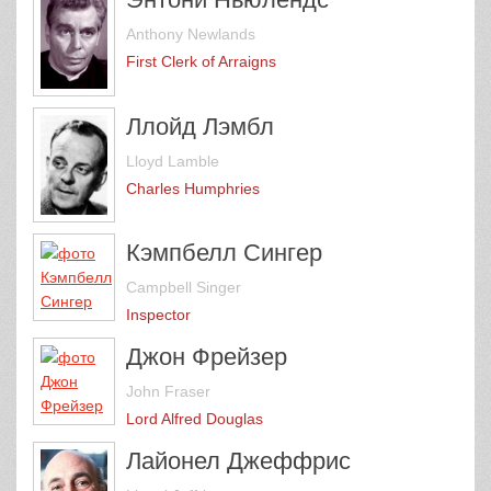
Anthony Newlands
First Clerk of Arraigns
Ллойд Лэмбл
Lloyd Lamble
Charles Humphries
Кэмпбелл Сингер
Campbell Singer
Inspector
Джон Фрейзер
John Fraser
Lord Alfred Douglas
Лайонел Джеффрис