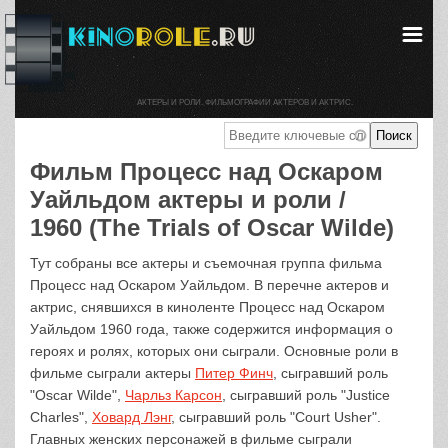
АКТЕРЫ И РОЛИ. ФИЛЬМОГРАФИИ АКТЕРОВ И АКТРИС.
Фильм Процесс над Оскаром
Уайльдом актеры и роли /
1960 (The Trials of Oscar Wilde)
Тут собраны все актеры и съемочная группа фильма
Процесс над Оскаром Уайльдом. В перечне актеров и
актрис, снявшихся в киноленте Процесс над Оскаром
Уайльдом 1960 года, также содержится информация о
героях и ролях, которых они сыграли. Основные роли в
фильме сыграли актеры
Питер Финч
, сыгравший роль
"Oscar Wilde",
Чарльз Карсон
, сыгравший роль "Justice
Charles",
Ховард Лэнг
, сыгравший роль "Court Usher".
Главных женских персонажей в фильме сыграли