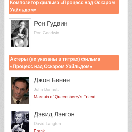
Композитор фильма «Процесс над Оскаром
Уайльдом»
Рон Гудвин
Ron Goodwin
Актеры (не указаны в титрах) фильма
«Процесс над Оскаром Уайльдом»
Джон Беннет
John Bennett
Marquis of Queensberry's Friend
Дэвид Лэнгон
David Langton
Frank