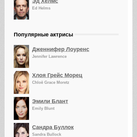
Эд Хелмс
Ed Helms
Популярные актрисы
Дженнифер Лоуренс
Jennifer Lawrence
Хлоя Грейс Морец
Chloë Grace Moretz
Эмили Блант
Emily Blunt
Сандра Буллок
Sandra Bullock