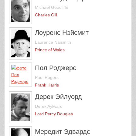
Michael Goodliffe
Charles Gill
Лоуренс Нэйсмит
Laurence Naismith
Prince of Wales
Пол Роджерс
Paul Rogers
Frank Harris
Дерек Эйлуорд
Derek Aylward
Lord Percy Douglas
Мередит Эдвардс