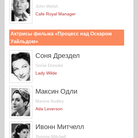
John Welsh
Cafe Royal Manager
Актрисы фильма «Процесс над Оскаром
Уайльдом»
Соня Дрездел
Sonia Dresdel
Lady Wilde
Максин Одли
Maxine Audley
Ada Leverson
Ивонн Митчелл
Yvonne Mitchell