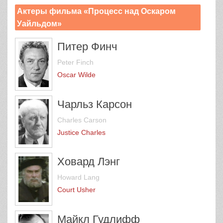
Актеры фильма «Процесс над Оскаром
Уайльдом»
Питер Финч
Peter Finch
Oscar Wilde
Чарльз Карсон
Charles Carson
Justice Charles
Ховард Лэнг
Howard Lang
Court Usher
Майкл Гудлифф