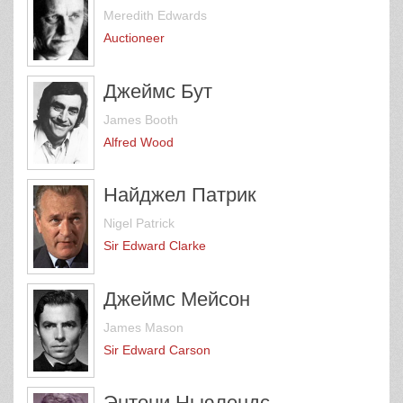
Meredith Edwards
Auctioneer
Джеймс Бут
James Booth
Alfred Wood
Найджел Патрик
Nigel Patrick
Sir Edward Clarke
Джеймс Мейсон
James Mason
Sir Edward Carson
Энтони Ньюлендс