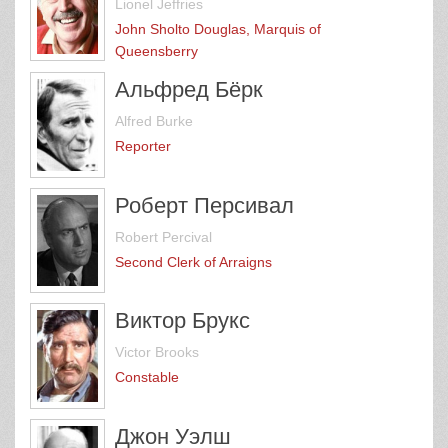
Lionel Jeffries
John Sholto Douglas, Marquis of
Queensberry
Альфред Бёрк
Alfred Burke
Reporter
Роберт Персивал
Robert Percival
Second Clerk of Arraigns
Виктор Брукс
Victor Brooks
Constable
Джон Уэлш