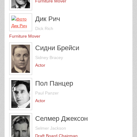
Furniture Mover
Дик Рич
Dick Rich
Furniture Mover
Сидни Брейси
Sidney Bracey
Actor
Пол Панцер
Paul Panzer
Actor
Селмер Джексон
Selmer Jackson
Draft Board Chairman