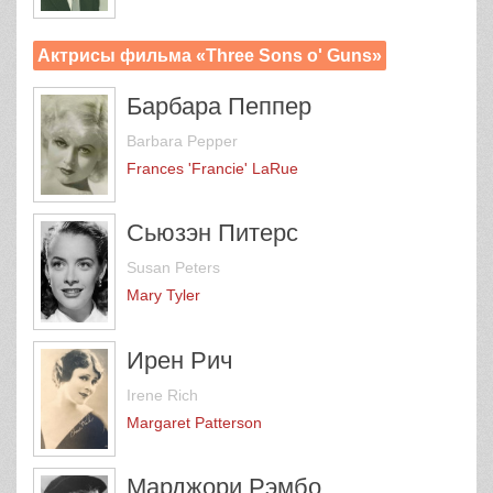
Актрисы фильма «Three Sons o' Guns»
Барбара Пеппер
Barbara Pepper
Frances 'Francie' LaRue
Сьюзэн Питерс
Susan Peters
Mary Tyler
Ирен Рич
Irene Rich
Margaret Patterson
Марджори Рэмбо