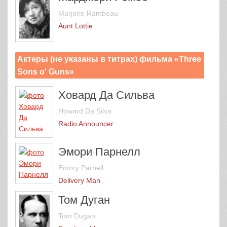
Marjorie Rambeau
Aunt Lottie
Актеры (не указаны в титрах) фильма «Three
Sons o' Guns»
Ховард Да Сильва
Howard Da Silva
Radio Announcer
Эмори Парнелл
Emory Parnell
Delivery Man
Том Дуган
Tom Dugan