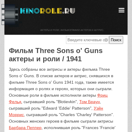
АКТЕРЫ И РОЛИ. ФИЛЬМОГРАФИИ АКТЕРОВ И АКТРИС.
Фильм Three Sons o' Guns
актеры и роли / 1941
Здесь собраны все актрисы и актеры фильма Three
Sons o' Guns. В списке актеров и актрис, снявшихся в
фильме Three Sons o' Guns 1941 года, также имеется
информация о ролях и героях, которых они сыграли.
Основные роли в фильме исполнили актеры
Фриц
Фельд
, сыгравший роль "Blotievkin",
Том Браун
,
сыгравший роль "Edward 'Eddie' Patterson",
Уэйн
Моррис
, сыгравший роль "Charles 'Charley' Patterson".
Основных женских героев в фильме сыграли актрисы
Барбара Пеппер
, исполнившая роль "Frances 'Francie'