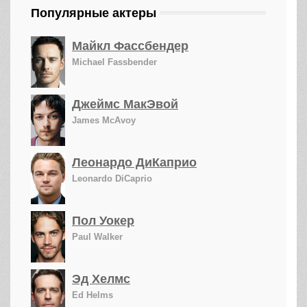
Популярные актеры
Майкл Фассбендер
Michael Fassbender
Джеймс МакЭвой
James McAvoy
Леонардо ДиКаприо
Leonardo DiCaprio
Пол Уокер
Paul Walker
Эд Хелмс
Ed Helms