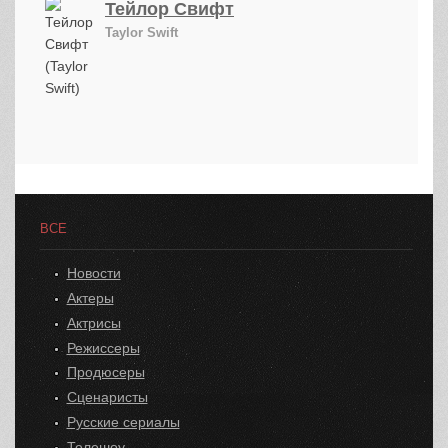
Тейлор Свифт
Taylor Swift
ВСЕ
Новости
Актеры
Актрисы
Режиссеры
Продюсеры
Сценаристы
Русские сериалы
Телешоу