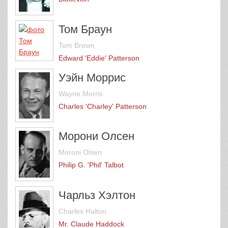
Том Браун
Tom Brown
Edward 'Eddie' Patterson
Уэйн Моррис
Wayne Morris
Charles 'Charley' Patterson
Морони Олсен
Moroni Olsen
Philip G. 'Phil' Talbot
Чарльз Хэлтон
Charles Halton
Mr. Claude Haddock