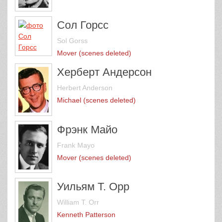
Сол Горсс
Sol Gorss
Mover (scenes deleted)
Херберт Андерсон
Herbert Anderson
Michael (scenes deleted)
Фрэнк Майо
Frank Mayo
Mover (scenes deleted)
Уильям Т. Орр
William T. Orr
Kenneth Patterson