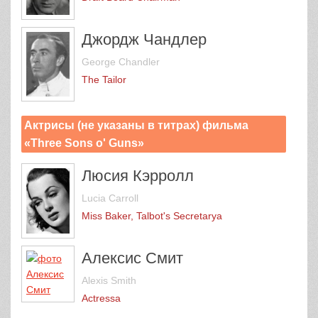
Джордж Чандлер
George Chandler
The Tailor
Актрисы (не указаны в титрах) фильма
«Three Sons o' Guns»
Люсия Кэрролл
Lucia Carroll
Miss Baker, Talbot's Secretaryа
Алексис Смит
Alexis Smith
Actressа