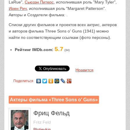
LaRue",
Сьюзэн Питерс
, исполнившая роль "Mary Tyler",
Ирен Рич
, исполнившая роль "Margaret Patterson".
Авторы и Создатели фильма: .
Списки других фильмов и проектов всех актрис, актеров
и авторов фильма Three Sons o' Guns (1941) можно
найти по соответствующим ссылкам (фото персоны).
5.7
Рейтинг IMDb.com:
(34)
Нравится
Поделиться
Актеры фильма «Three Sons o' Guns»
Фриц Фельд
Fritz Feld
Blotievkin