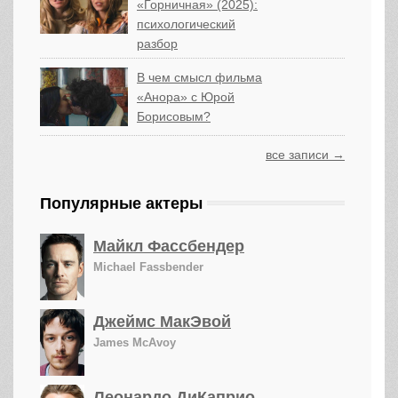
«Горничная» (2025):
психологический
разбор
В чем смысл фильма
«Анора» с Юрой
Борисовым?
все записи →
Популярные актеры
Майкл Фассбендер
Michael Fassbender
Джеймс МакЭвой
James McAvoy
Леонардо ДиКаприо