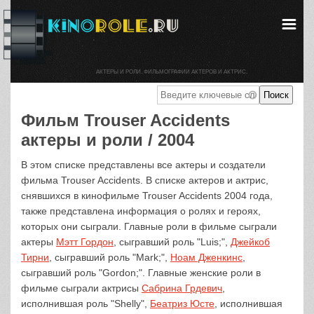
АКТЕРЫ И РОЛИ. ФИЛЬМОГРАФИИ АКТЕРОВ И АКТРИС.
Фильм Trouser Accidents
актеры и роли / 2004
В этом списке представлены все актеры и создатели
фильма Trouser Accidents. В списке актеров и актрис,
снявшихся в кинофильме Trouser Accidents 2004 года,
также представлена информация о ролях и героях,
которых они сыграли. Главные роли в фильме сыграли
актеры
Мэтт Гордон
, сыгравший роль "Luis;",
Джейкоб
Тирни
, сыгравший роль "Mark;",
Ноам Дженкинс
,
сыгравший роль "Gordon;". Главные женские роли в
фильме сыграли актрисы
Сабрина Грдевич
,
исполнившая роль "Shelly",
Беатриз Юсте
, исполнившая