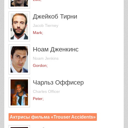
Джейкоб Тирни
Jacob Tierney
Mark;
Ноам Дженкинс
Noam Jenkins
Gordon;
Чарльз Оффисер
Charles Officer
Peter;
Актрисы фильма «Trouser Accidents»