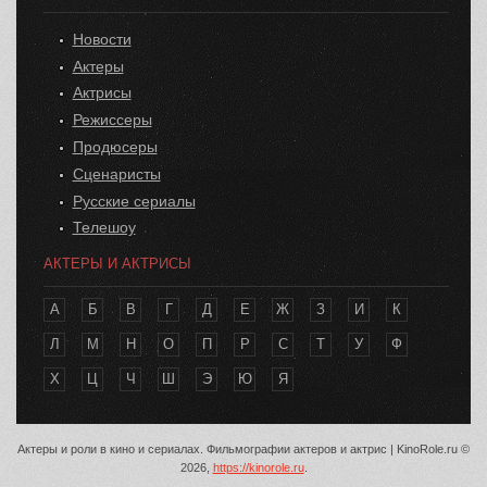
Новости
Актеры
Актрисы
Режиссеры
Продюсеры
Сценаристы
Русские сериалы
Телешоу
АКТЕРЫ И АКТРИСЫ
А
Б
В
Г
Д
Е
Ж
З
И
К
Л
М
Н
О
П
Р
С
Т
У
Ф
Х
Ц
Ч
Ш
Э
Ю
Я
Актеры и роли в кино и сериалах. Фильмографии актеров и актрис | KinoRole.ru ©
2026,
https://kinorole.ru
.