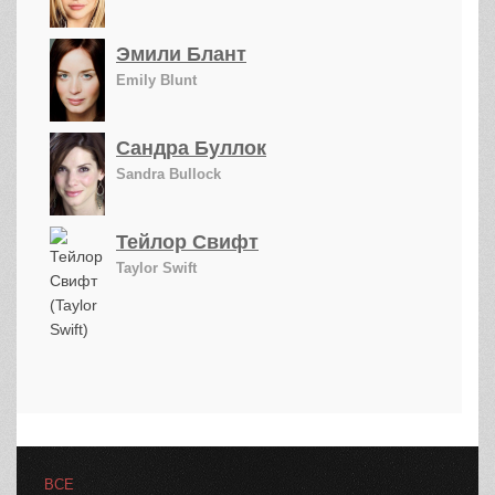
Эмили Блант
Emily Blunt
Сандра Буллок
Sandra Bullock
Тейлор Свифт
Taylor Swift
ВСЕ