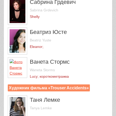
Сабрина Грдевич
Sabrina Grdevich
Shelly
Беатриз Юсте
Beatriz Yuste
Eleanor;
Ванета Стормс
Waneta Storms
Lucy; короткометражка
Художник фильма «Trouser Accidents»
Таня Лемке
Tanya Lemke