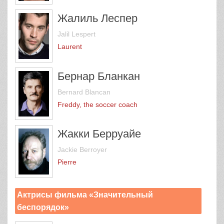
Жалиль Леспер
Jalil Lespert
Laurent
Бернар Бланкан
Bernard Blancan
Freddy, the soccer coach
Жакки Берруайе
Jackie Berroyer
Pierre
Актрисы фильма «Значительный
беспорядок»