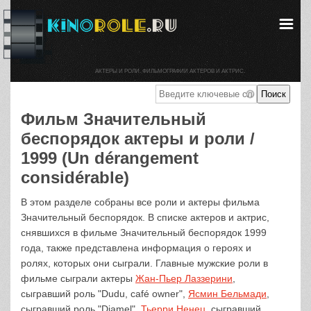
АКТЕРЫ И РОЛИ. ФИЛЬМОГРАФИИ АКТЕРОВ И АКТРИС.
Фильм Значительный
беспорядок актеры и роли /
1999 (Un dérangement
considérable)
В этом разделе собраны все роли и актеры фильма
Значительный беспорядок. В списке актеров и актрис,
снявшихся в фильме Значительный беспорядок 1999
года, также представлена информация о героях и
ролях, которых они сыграли. Главные мужские роли в
фильме сыграли актеры
Жан-Пьер Лаззерини
,
сыгравший роль "Dudu, café owner",
Ясмин Бельмади
,
сыгравший роль "Djamel",
Тьерри Ненец
, сыгравший