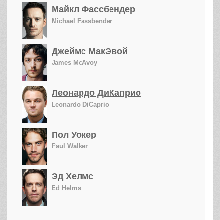
Майкл Фассбендер
Michael Fassbender
Джеймс МакЭвой
James McAvoy
Леонардо ДиКаприо
Leonardo DiCaprio
Пол Уокер
Paul Walker
Эд Хелмс
Ed Helms