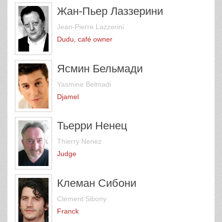
Жан-Пьер Лаззерини
Jean-Pierre Lazzerini
Dudu, café owner
Ясмин Бельмади
Yasmine Belmadi
Djamel
Тьерри Ненец
Thierry Nenez
Judge
Клеман Сибони
Clément Sibony
Franck