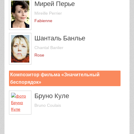
Мирей Перье
Mireille Perrier
Fabienne
Шанталь Банлье
Chantal Banlier
Rose
Композитор фильма «Значительный
беспорядок»
Бруно Куле
Bruno Coulais